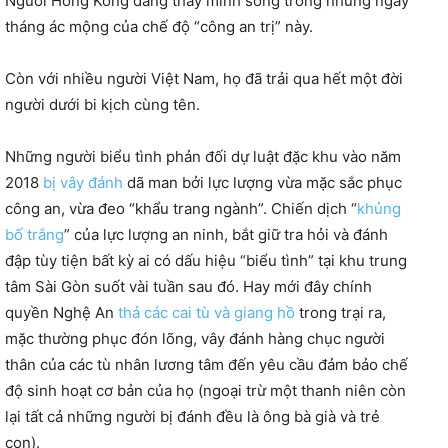
Người Hong Kong đang thấy mình sống trong những ngày
tháng ác mộng của chế độ “công an trị” này.
Còn với nhiều người Việt Nam, họ đã trải qua hết một đời
người dưới bi kịch cùng tên.
Những người biểu tình phản đối dự luật đặc khu vào năm
2018
bị vây đánh
dã man bởi lực lượng vừa mặc sắc phục
công an, vừa đeo “khẩu trang ngành”. Chiến dịch “
khủng
bố trắng
” của lực lượng an ninh, bắt giữ tra hỏi và đánh
đập tùy tiện bất kỳ ai có dấu hiệu “biểu tình” tại khu trung
tâm Sài Gòn suốt vài tuần sau đó. Hay mới đây chính
quyền Nghệ An
thả các cai tù và giang hồ
trong trại ra,
mặc thường phục đón lõng, vây đánh hàng chục người
thân của các tù nhân lương tâm đến yêu cầu đảm bảo chế
độ sinh hoạt cơ bản của họ (ngoại trừ một thanh niên còn
lại tất cả những người bị đánh đều là ông bà già và trẻ
con).