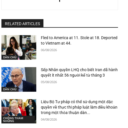
RELATED ARTICLES
Fled to America at 11. Stole at 18. Deported
to Vietnam at 44.
06/08/2026
DÂN CHỦ
Sếp Nhân quyền LHQ cho biết Iran đã hành
quyết ít nhất 56 người kể từ tháng 3
05/08/2026
DÂN CHỦ
Liệu Bộ Tư pháp có thể sử dụng một đặc
quyền về thực thi pháp luật làm điều khoản
trong một thỏa thuận dàn...
CHỐNG THAM
04/08/2026
NHŨNG