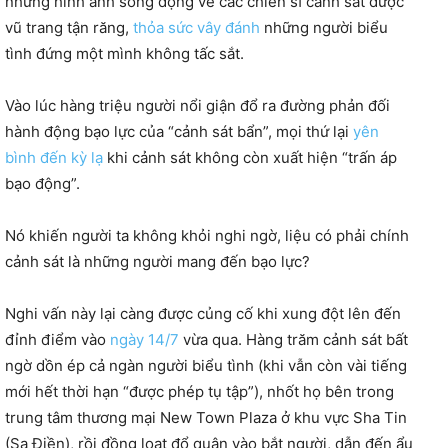
những hình ảnh sống động về các chiến sĩ cảnh sát được
vũ trang tận răng,
thỏa sức vây đánh
những người biểu
tình đứng một mình không tấc sắt.
Vào lúc hàng triệu người nổi giận đổ ra đường phản đối
hành động bạo lực của “cảnh sát bẩn”, mọi thứ lại
yên
bình đến kỳ lạ
khi cảnh sát không còn xuất hiện “trấn áp
bạo động”.
Nó khiến người ta không khỏi nghi ngờ, liệu có phải chính
cảnh sát là những người mang đến bạo lực?
Nghi vấn này lại càng được củng cố khi xung đột lên đến
đỉnh điểm vào
ngày 14/7
vừa qua. Hàng trăm cảnh sát bất
ngờ dồn ép cả ngàn người biểu tình (khi vẫn còn vài tiếng
mới hết thời hạn “được phép tụ tập”), nhốt họ bên trong
trung tâm thương mại New Town Plaza ở khu vực Sha Tin
(Sa Điền), rồi đồng loạt đổ quân vào bắt người, dẫn đến ẩu