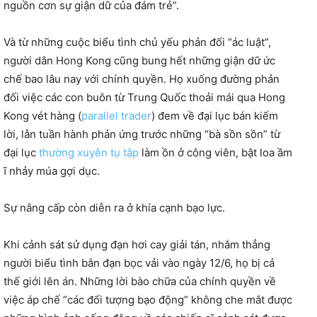
nguồn cơn sự giận dữ của đám trẻ”.
Và từ những cuộc biểu tình chủ yếu phản đối “ác luật”,
người dân Hong Kong cũng bung hết những giận dữ ức
chế bao lâu nay với chính quyền. Họ xuống đường phản
đối việc các con buôn từ Trung Quốc thoải mái qua Hong
Kong vét hàng (
parallel trader
) đem về đại lục bán kiếm
lời, lẫn tuần hành phản ứng trước những “bà sồn sồn” từ
đại lục
thường xuyên tụ tập
làm ồn ở công viên, bật loa ầm
ĩ nhảy múa gợi dục.
Sự nâng cấp còn diễn ra ở khía cạnh bạo lực.
Khi cảnh sát sử dụng đạn hơi cay giải tán, nhắm thẳng
người biểu tình bắn đạn bọc vải vào ngày 12/6, họ bị cả
thế giới lên án. Những lời bào chữa của chính quyền về
việc áp chế “các đối tượng bạo động” không che mắt được