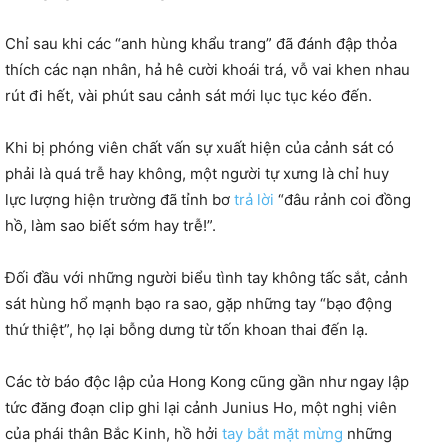
Chỉ sau khi các “anh hùng khẩu trang” đã đánh đập thỏa
thích các nạn nhân, hả hê cười khoái trá, vỗ vai khen nhau
rút đi hết, vài phút sau cảnh sát mới lục tục kéo đến.
Khi bị phóng viên chất vấn sự xuất hiện của cảnh sát có
phải là quá trễ hay không, một người tự xưng là chỉ huy
lực lượng hiện trường đã tỉnh bơ
trả lời
“đâu rảnh coi đồng
hồ, làm sao biết sớm hay trễ!”.
Đối đầu với những người biểu tình tay không tấc sắt, cảnh
sát hùng hổ mạnh bạo ra sao, gặp những tay “bạo động
thứ thiệt”, họ lại bỗng dưng từ tốn khoan thai đến lạ.
Các tờ báo độc lập của Hong Kong cũng gần như ngay lập
tức đăng đoạn clip ghi lại cảnh Junius Ho, một nghị viên
của phái thân Bắc Kinh, hồ hởi
tay bắt mặt mừng
những