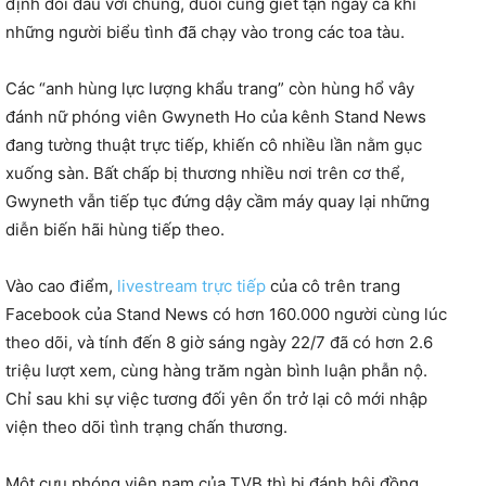
định đối đầu với chúng, đuổi cùng giết tận ngay cả khi
những người biểu tình đã chạy vào trong các toa tàu.
Các “anh hùng lực lượng khẩu trang” còn hùng hổ vây
đánh nữ phóng viên Gwyneth Ho của kênh Stand News
đang tường thuật trực tiếp, khiến cô nhiều lần nằm gục
xuống sàn. Bất chấp bị thương nhiều nơi trên cơ thể,
Gwyneth vẫn tiếp tục đứng dậy cầm máy quay lại những
diễn biến hãi hùng tiếp theo.
Vào cao điểm,
livestream trực tiếp
của cô trên trang
Facebook của Stand News có hơn 160.000 người cùng lúc
theo dõi, và tính đến 8 giờ sáng ngày 22/7 đã có hơn 2.6
triệu lượt xem, cùng hàng trăm ngàn bình luận phẫn nộ.
Chỉ sau khi sự việc tương đối yên ổn trở lại cô mới nhập
viện theo dõi tình trạng chấn thương.
Một cựu phóng viên nam của TVB thì bị đánh hội đồng