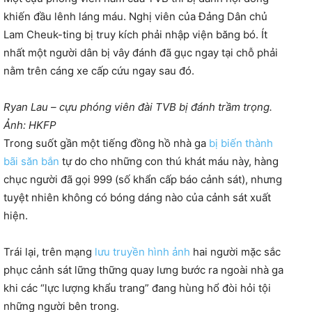
khiến đầu lênh láng máu. Nghị viên của Đảng Dân chủ
Lam Cheuk-ting bị truy kích phải nhập viện băng bó. Ít
nhất một người dân bị vây đánh đã gục ngay tại chỗ phải
nằm trên cáng xe cấp cứu ngay sau đó.
Ryan Lau – cựu phóng viên đài TVB bị đánh trầm trọng.
Ảnh: HKFP
Trong suốt gần một tiếng đồng hồ nhà ga
bị biến thành
bãi săn bắn
tự do cho những con thú khát máu này, hàng
chục người đã gọi 999 (số khẩn cấp báo cảnh sát), nhưng
tuyệt nhiên không có bóng dáng nào của cảnh sát xuất
hiện.
Trái lại, trên mạng
lưu truyền hình ảnh
hai người mặc sắc
phục cảnh sát lững thững quay lưng bước ra ngoài nhà ga
khi các “lực lượng khẩu trang” đang hùng hổ đòi hỏi tội
những người bên trong.