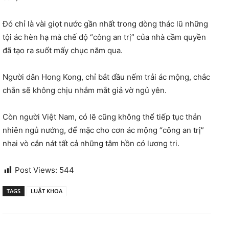
Đó chỉ là vài giọt nước gần nhất trong dòng thác lũ những
tội ác hèn hạ mà chế độ “công an trị” của nhà cầm quyền
đã tạo ra suốt mấy chục năm qua.
Người dân Hong Kong, chỉ bắt đầu nếm trải ác mộng, chắc
chắn sẽ không chịu nhắm mắt giả vờ ngủ yên.
Còn người Việt Nam, có lẽ cũng không thể tiếp tục thản
nhiên ngủ nướng, để mặc cho cơn ác mộng “công an trị”
nhai vò cắn nát tất cả những tâm hồn có lương tri.
Post Views:
544
TAGS
LUẬT KHOA