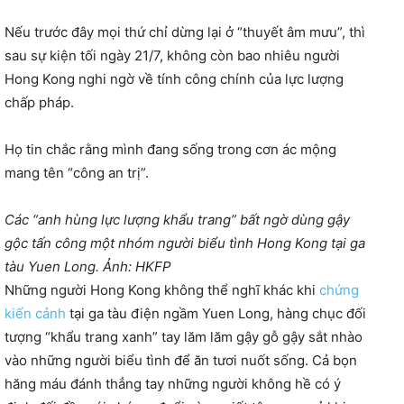
Nếu trước đây mọi thứ chỉ dừng lại ở “thuyết âm mưu”, thì
sau sự kiện tối ngày 21/7, không còn bao nhiêu người
Hong Kong nghi ngờ về tính công chính của lực lượng
chấp pháp.
Họ tin chắc rằng mình đang sống trong cơn ác mộng
mang tên “công an trị”.
Các “anh hùng lực lượng khẩu trang” bất ngờ dùng gậy
gộc tấn công một nhóm người biểu tình Hong Kong tại ga
tàu Yuen Long. Ảnh: HKFP
Những người Hong Kong không thể nghĩ khác khi
chứng
kiến cảnh
tại ga tàu điện ngầm Yuen Long, hàng chục đối
tượng “khẩu trang xanh” tay lăm lăm gậy gỗ gậy sắt nhào
vào những người biểu tình để ăn tươi nuốt sống. Cả bọn
hăng máu đánh thẳng tay những người không hề có ý