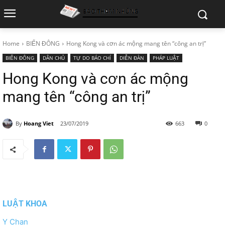
Home
BIỂN ĐÔNG
Hong Kong và cơn ác mộng mang tên “công an trị”
BIỂN ĐÔNG
DÂN CHỦ
TỰ DO BÁO CHÍ
DIỄN ĐÀN
PHÁP LUẬT
Hong Kong và cơn ác mộng
mang tên “công an trị”
By
Hoang Viet
23/07/2019
663
0
LUẬT KHOA
Y Chan