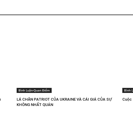
Bình Luận-Quan Điểm
Bình 
u
LÁ CHẮN PATRIOT CỦA UKRAINE VÀ CÁI GIÁ CỦA SỰ
Cuộc 
KHÔNG NHẤT QUÁN