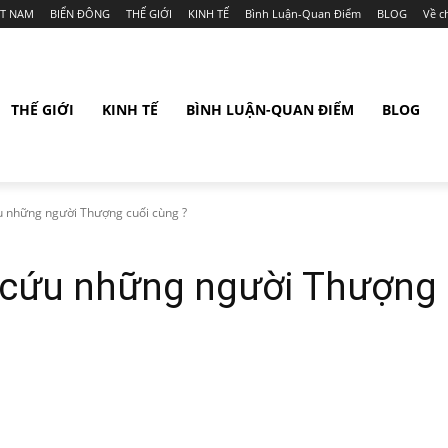
ỆT NAM
BIỂN ĐÔNG
THẾ GIỚI
KINH TẾ
Bình Luận-Quan Điểm
BLOG
Về c
THẾ GIỚI
KINH TẾ
BÌNH LUẬN-QUAN ĐIỂM
BLOG
u những người Thượng cuối cùng ?
 cứu những người Thượng 