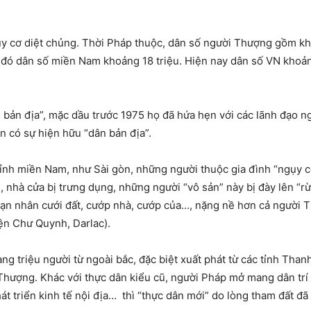
 cơ diệt chủng. Thời Pháp thuộc, dân số người Thượng gồm khoả
 dân số miền Nam khoảng 18 triệu. Hiện nay dân số VN khoảng
bản địa”, mặc dầu trước 1975 họ đã hứa hẹn với các lãnh đạo ng
n có sự hiện hữu “dân bản địa”.
tỉnh miền Nam, như Sài gòn, những người thuộc gia đình “ngụy có
, nhà cửa bị trưng dụng, những người “vô sản” này bị đày lên “rừ
 nạn nhân cưới đất, cướp nhà, cướp của…, nặng nề hơn cả người 
ện Chư Quynh, Darlac).
ng triệu người từ ngoài bắc, đặc biệt xuất phát từ các tỉnh Than
Thượng. Khác với thực dân kiểu cũ, người Pháp mở mang dân trí
t triển kinh tế nội địa…
thì “thực dân mới” do lòng tham đất đã