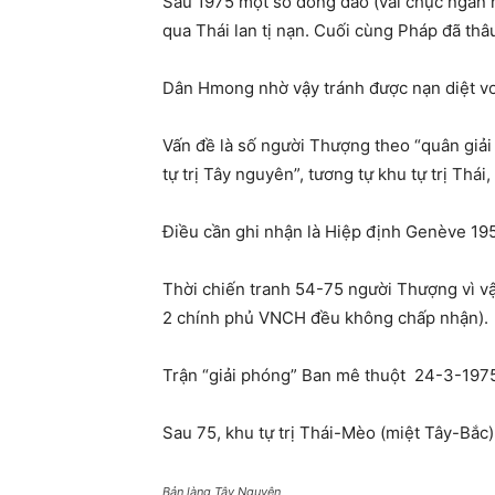
Sau 1975 một số đông đảo (vài chục ngàn n
qua Thái lan tị nạn. Cuối cùng Pháp đã thâ
Dân Hmong nhờ vậy tránh được nạn diệt v
Vấn đề là số người Thượng theo “quân giả
tự trị Tây nguyên”, tương tự khu tự trị Thá
Điều cần ghi nhận là Hiệp định Genève 195
Thời chiến tranh 54-75 người Thượng vì v
2 chính phủ VNCH đều không chấp nhận).
Trận “giải phóng” Ban mê thuột
24-3-1975
Sau 75, khu tự trị Thái-Mèo (miệt Tây-Bắc) 
Bản làng Tây Nguyên