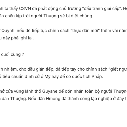
h ta thấy CSVN đã phát động chủ trương “đấu tranh giai cấp”. H
n chặn kịp trời người Thượng sẽ bị diệt chủng.
 Quynh, nếu để tiếp tục chính sách “thực dân mới” thêm vài năm
 này phải ghi lại.
 cuối cùng ?
h nhiệm, cho dầu gián tiếp, đã tiếp tay cho chính sách “giết n
ủ tiêu chuẩn định cử ở Mỹ hay để có quốc tịch Pháp.
 mở cửa vùng lãnh thổ Guyane để đón nhận toàn bộ người Thượng
ủa dân Thượng. Nếu dân Hmong đã thành công lập nghiệp ở đây th