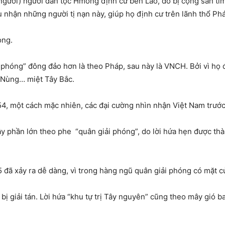
gười) người dân tộc Hmong định cư bên Lào, do bị cộng sản tìm 
u nhận những người tị nạn này, giúp họ định cư trên lãnh thổ P
ong.
i phóng” đông đảo hơn là theo Pháp, sau này là VNCH. Bởi vì họ
i, Nùng… miệt Tây Bắc.
4, một cách mặc nhiên, các đại cường nhìn nhận Việt Nam trước 
ậy phần lớn theo phe
“quân giải phóng”, do lời hứa hẹn được thà
 đã xảy ra dễ dàng, vì trong hàng ngũ quân giải phóng có mặt 
bị giải tán. Lời hứa “khu tự trị Tây nguyên” cũng theo mây gió ba