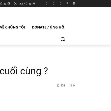
húng tôi
Donate / ủng hộ
VỀ CHÚNG TÔI
DONATE / ỦNG HỘ
cuối cùng ?
574
0