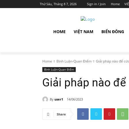
Thứ Sáu, Tháng 8 7, 2026
Sign in / Join
Home
VI
HOME
VIỆT NAM
BIỂN ĐÔNG
Home
Bình Luận-Quan Điểm
Giải pháp nào để cứ
Bình Luận-Quan Điểm
Giải pháp nào để
By
user1
14/06/2023
Share