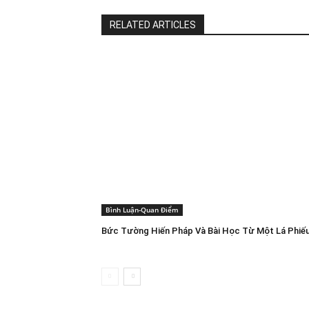
RELATED ARTICLES
Bình Luận-Quan Điểm
Bức Tường Hiến Pháp Và Bài Học Từ Một Lá Phiế