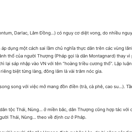
ntum, Darlac, Lâm Đồng…) có nguy cơ diệt vong, do nhiều ngu
 áp dụng một cách sai lầm chủ nghĩa thực dân trên các vùng lã
ãnh thổ của người Thượng (Pháp gọi là dân Montagnard) thay vì p
 thì lại sáp nhập vào VN với tên “hoàng triều cương thổ”. Lập lu
riêng biệt từng làng, đông lắm là vài trăm nóc gia.
ong song với việc mở mang đồn điền (trà, cà phê, cao su…). Tần
 dân tộc Thái, Nùng… ở miền bắc, dân Thượng cũng hợp tác với q
gười Thái, Nùng… theo về định cư ở Pháp.