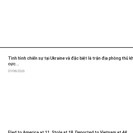
Tình hình chiến sự tại Ukraine và đặc biệt là trận địa phòng thủ 
cực...
07/08/2026
Fled to America at 11. Stole at 18. Deported to Vietnam at 44.