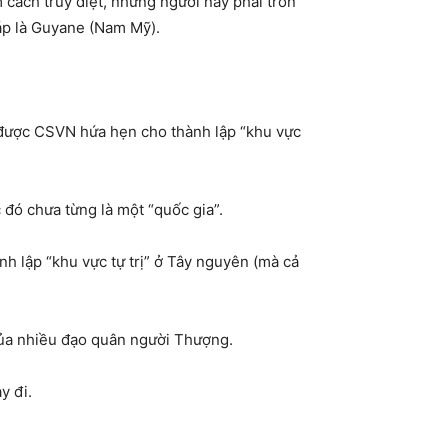
cách truy diệt, những người này phải trốn
háp là Guyane (Nam Mỹ).
 được CSVN hứa hẹn cho thành lập “khu vực
đó chưa từng là một “quốc gia”.
nh lập “khu vực tự trị” ở Tây nguyên (mà cả
của nhiều đạo quân người Thượng.
y đi.