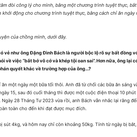
âm đòi công lý cho mình, bằng một chương trình tuyệt thực, bắt
h khởi động cho chương trình tuyệt thực, bằng cách chỉ ăn ngày
huyện của chồng mình, dưới đây.
, có vẻ như ông Đặng Đình Bách là người bộc lộ rõ sự bất đồng 
 nói về việc “bắt bớ vô cớ và khép tội oan sai”. Hơn nữa, ông lại
phán quyết khác về trường hợp của ông…?
 ăn một ngày một bữa tối thôi. Anh đã từ chối các bữa ăn sáng và t
ày 15, sau đó cuối tháng thì được một cuộc điện thoại 10 phút 
 Ngày 28 Tháng Tư 2023 vừa rồi, anh Bách vẫn nhắc lại rằng đế
oàn toàn cho đến khi đạt được mục đích.
ị sút 4kg, và hôm nay chỉ còn khoảng 50kg. Tính từ ngày bị bắt