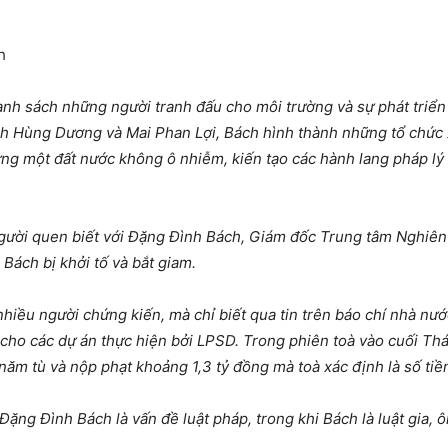
h
anh sách những người tranh đấu cho môi trường và sự phát triển 
 Hùng Dương và Mai Phan Lợi, Bách hình thành những tổ chức x
 một đất nước không ô nhiễm, kiến tạo các hành lang pháp lý c
gười quen biết với Đặng Đình Bách, Giám đốc Trung tâm Nghiên 
Bách bị khởi tố và bắt giam.
ều người chứng kiến, mà chỉ biết qua tin trên báo chí nhà nước
rợ cho các dự án thực hiện bởi LPSD. Trong phiên toà vào cuối T
ăm tù và nộp phạt khoảng 1,3 tỷ đồng mà toà xác định là số tiền
ặng Đình Bách là vấn đề luật pháp, trong khi Bách là luật gia, ô