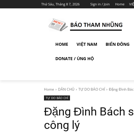
Thứ Sáu, Tháng 8 7, 2026
Sign in / Join
Home
VI
HOME
VIỆT NAM
BIỂN ĐÔNG
DONATE / ỦNG HỘ
Home
DÂN CHỦ
TỰ DO BÁO CHÍ
Đặng Đình Bách 
TỰ DO BÁO CHÍ
Đặng Đình Bách sắ
công lý