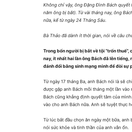
Không chỉ vậy, ông Đặng Đình Bách quyết t
năm ông bị bắt). Từ vài tháng nay, ông Bác
nữa, kể từ ngày 24 Tháng Sáu.
Bà Thảo đã dành ít thời gian, nói về câu c
Trong bốn người bị bắt về tội “trốn thuế”
nay, ít nhất hai lần ông Bách đã lên tiếng,
đánh đổi bằng sinh mạng mình để đòi sự 
Từ ngày 17 tháng Ba, anh Bách nói là sẽ chỉ
được gặp anh Bách mỗi tháng một lần vào ng
Bách cũng khẳng định quyết tâm của mình.
vào cho anh Bách nữa. Anh sẽ tuyệt thực h
Từ lúc bắt đầu chọn ăn ngày một bữa, anh b
nói sức khỏe và tinh thần của anh vẫn ổn.