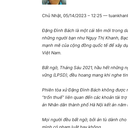
Chủ Nhật, 05/14/2023 – 12:25 — tuankhan
Đặng Đình Bách là một cái tên mới trong d
những người bạn như Ngụy Thị Khanh, Bạch
mạnh mẽ của cộng đồng quốc tế để xây dựng
Việt Nam.
Bất ngờ, Tháng Sáu 2021, hầu hết những n
vững (LPSD), đều hoang mang khi nghe tin 
Phiên tòa xử Đặng Đình Bách không được nhi
“trốn thuế” liên quan đến các khoản tài t
án Nhân dân thành phố Hà Nội kết án năm n
Mọi người đều bất ngờ, bởi án tù dành cho Đ
mình có phạm luật hay không.