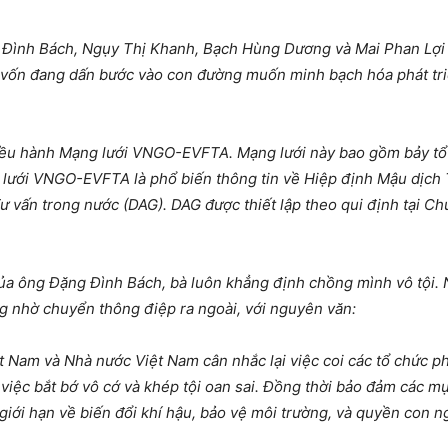
ình Bách, Ngụy Thị Khanh, Bạch Hùng Dương và Mai Phan Lợi đề
 vốn đang dấn bước vào con đường muốn minh bạch hóa phát triể
iều hành Mạng lưới VNGO-EVFTA. Mạng lưới này bao gồm bảy tổ 
ưới VNGO-EVFTA là phổ biến thông tin về Hiệp định Mậu dịch T
Tư vấn trong nước (DAG). DAG được thiết lập theo qui định tại C
ủa ông Đặng Đình Bách, bà luôn khẳng định chồng mình vô tội. 
g nhờ chuyển thông điệp ra ngoài, với nguyên văn:
 Nam và Nhà nước Việt Nam cân nhắc lại việc coi các tổ chức ph
 việc bắt bớ vô cớ và khép tội oan sai. Đồng thời bảo đảm các m
iới hạn về biến đổi khí hậu, bảo vệ môi trường, và quyền con ng