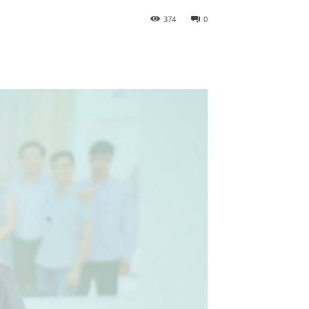
374
0