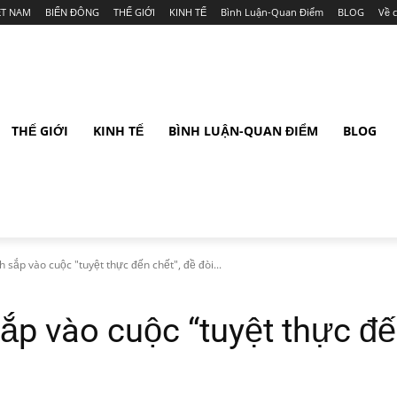
ỆT NAM
BIỂN ĐÔNG
THẾ GIỚI
KINH TẾ
Bình Luận-Quan Điểm
BLOG
Về 
THẾ GIỚI
KINH TẾ
BÌNH LUẬN-QUAN ĐIỂM
BLOG
sắp vào cuộc "tuyệt thực đến chết", đề đòi...
p vào cuộc “tuyệt thực đến