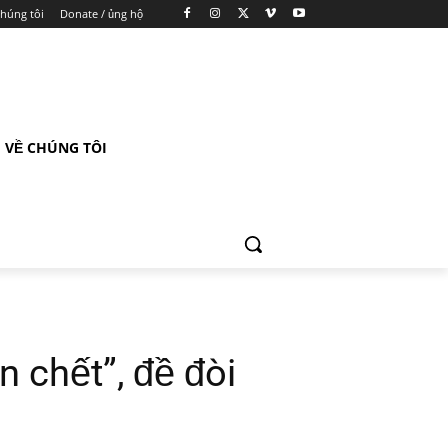
chúng tôi
Donate / ủng hộ
VỀ CHÚNG TÔI
 chết”, đề đòi