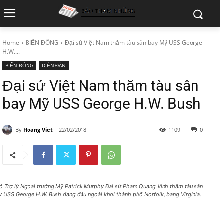
Home
BIỂN ĐÔNG
Đại sứ Việt Nam thăm tàu sân bay Mỹ USS George
H.W....
BIỂN ĐÔNG
DIỄN ĐÀN
Đại sứ Việt Nam thăm tàu sân
bay Mỹ USS George H.W. Bush
By
Hoang Viet
22/02/2018
1109
0
ó Trợ lý Ngoại trưởng Mỹ Patrick Murphy Đại sứ Phạm Quang Vinh thăm tàu sân
y USS George H.W. Bush đang đậu ngoài khơi thành phố Norfolk, bang Virginia.