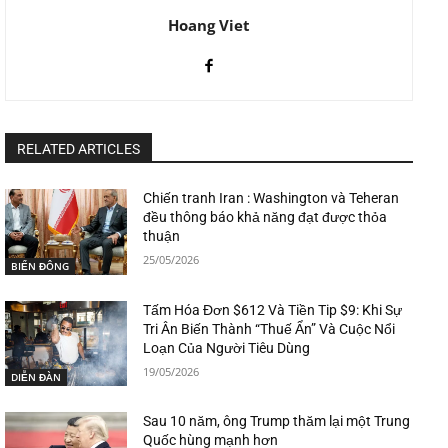
Hoang Viet
RELATED ARTICLES
Chiến tranh Iran : Washington và Teheran
đều thông báo khả năng đạt được thỏa
thuận
25/05/2026
BIỂN ĐÔNG
Tấm Hóa Đơn $612 Và Tiền Tip $9: Khi Sự
Tri Ân Biến Thành “Thuế Ẩn” Và Cuộc Nổi
Loạn Của Người Tiêu Dùng
19/05/2026
DIỄN ĐÀN
Sau 10 năm, ông Trump thăm lại một Trung
Quốc hùng mạnh hơn