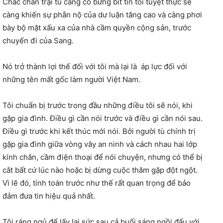
Chắc chắn trại tù càng cố bưng bít tin tôi tuyệt thực sẽ
càng khiến sự phẫn nộ của dư luận tăng cao và càng phơi
bày bộ mặt xấu xa của nhà cầm quyền cộng sản, trước
chuyến đi của Sang.
Nó trở thành lợi thế đối với tôi mà lại là áp lực đối với
những tên mất gốc làm người Việt Nam.
Tôi chuẩn bị trước trong đầu những điều tôi sẽ nói, khi
gặp gia đình. Điều gì cần nói trước và điều gì cần nói sau.
Điều gì trước khi kết thúc mới nói. Bởi người tù chính trị
gặp gia đình giữa vòng vây an ninh và cách nhau hai lớp
kính chắn, cầm điện thoại để nói chuyện, nhưng có thể bị
cắt bất cứ lúc nào hoặc bị dừng cuộc thăm gặp đột ngột.
Vì lẽ đó, tính toán trước như thế rất quan trọng để bảo
đảm đưa tin hiệu quả nhất.
Tôi ráng ngủ để lấy lại sức sau cả buổi sáng ngồi đấu với