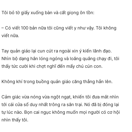
Tôi bỏ tờ giấy xuống bàn và cất giọng ôn tồn:
– Có viết 100 bản nữa tôi cũng viết y như vậy. Tôi không
viết nữa.
Tay quản giáo lại cun cút ra ngoài xin ý kiến lãnh đạo.
Nhìn bộ dạng hắn lóng ngóng và loắng quắng chạy đi, tôi
thấy tức cười khi chợt nghĩ đến mấy chú cún con.
Không khí trong buồng quản giáo căng thẳng hẳn lên.
Cảm giác vừa nóng vừa ngột ngạt, khiến tôi đưa mắt nhìn
tới cái cửa sổ duy nhất trông ra sân trại. Nó đã bị đóng lại
tự lúc nào. Bọn cai ngục không muốn mọi người có cơ hội
nhìn thấy tôi.