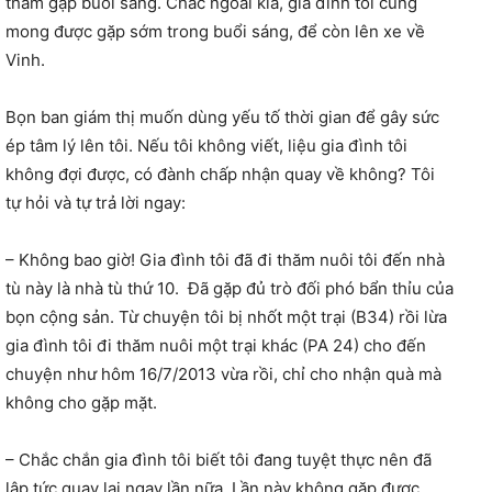
thăm gặp buổi sáng. Chắc ngoài kia, gia đình tôi cũng
mong được gặp sớm trong buổi sáng, để còn lên xe về
Vinh.
Bọn ban giám thị muốn dùng yếu tố thời gian để gây sức
ép tâm lý lên tôi. Nếu tôi không viết, liệu gia đình tôi
không đợi được, có đành chấp nhận quay về không? Tôi
tự hỏi và tự trả lời ngay:
– Không bao giờ! Gia đình tôi đã đi thăm nuôi tôi đến nhà
tù này là nhà tù thứ 10. Đã gặp đủ trò đối phó bẩn thỉu của
bọn cộng sản. Từ chuyện tôi bị nhốt một trại (B34) rồi lừa
gia đình tôi đi thăm nuôi một trại khác (PA 24) cho đến
chuyện như hôm 16/7/2013 vừa rồi, chỉ cho nhận quà mà
không cho gặp mặt.
– Chắc chắn gia đình tôi biết tôi đang tuyệt thực nên đã
lập tức quay lại ngay lần nữa. Lần này không gặp được,