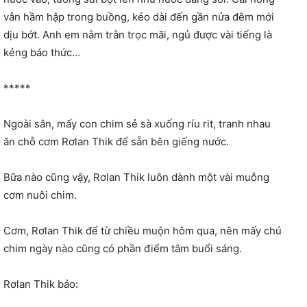
vẫn hầm hập trong buồng, kéo dài đến gần nửa đêm mới
dịu bớt. Anh em nằm trằn trọc mãi, ngủ được vài tiếng là
kẻng báo thức…
*****
Ngoài sân, mấy con chim sẻ sà xuống ríu rit, tranh nhau
ăn chỗ cơm Rơlan Thik để sẵn bên giếng nước.
Bữa nào cũng vậy, Rơlan Thik luôn dành một vài muỗng
cơm nuôi chim.
Cơm, Rơlan Thik để từ chiều muộn hôm qua, nên mấy chú
chim ngày nào cũng có phần điểm tâm buổi sáng.
Rơlan Thik bảo: