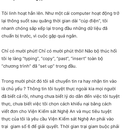
Tôi linh hoạt hẳn lên. Như một cái computer hoạt động trở
lại thông suốt sau quãng thời gian dài “cúp điện”, tôi
nhanh chóng sắp xếp lại trong đầu những dữ liệu đã
chuẩn bị trước, vì cuộc gặp quá ngắn.
Chỉ có mười phút! Chỉ có mười phút thôi! Não bộ thúc hối
tôi lẹ làng “typing”, “copy”, “past”, “insert” toàn bộ
“chương trình” đã “set up” trong đầu.
Trong mười phút đó tôi sẽ chuyển tin ra hay nhận tin vào
là chủ yếu ? Thông tin tôi tuyệt thực ngoài kia mọi người
đã biết cả rồi, nhưng chưa biết lý do dẫn đến việc tôi tuyệt
thực, chưa biết việc tôi chọn cách khiếu nại bằng cách
viết đơn cho Viện Kiểm sát Nghệ An và mục tiêu tuyệt
thực của tôi là yêu cầu Viện Kiểm sát Nghệ An phải vào
trại giam số 6 để giải quyết. Thời gian trại giam buộc phải