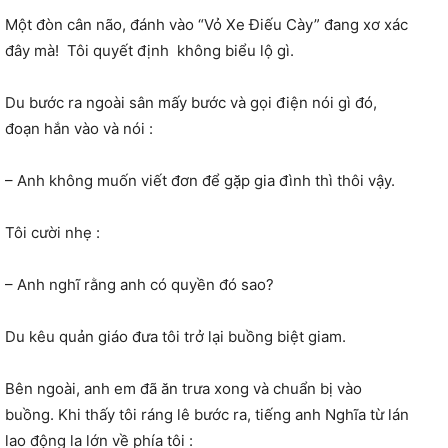
Một đòn cân não, đánh vào “Vỏ Xe Điếu Cày” đang xơ xác
đây mà! Tôi quyết định không biểu lộ gì.
Du bước ra ngoài sân mấy bước và gọi điện nói gì đó,
đoạn hắn vào và nói :
– Anh không muốn viết đơn để gặp gia đình thì thôi vậy.
Tôi cười nhẹ :
– Anh nghĩ rằng anh có quyền đó sao?
Du kêu quản giáo đưa tôi trở lại buồng biệt giam.
Bên ngoài, anh em đã ăn trưa xong và chuẩn bị vào
buồng. Khi thấy tôi ráng lê bước ra, tiếng anh Nghĩa từ lán
lao động la lớn về phía tôi :