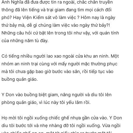
Anh Nghĩa đã đưa được tin ra ngoài, chắc chắn truyền
thông đã lên tiếng và trại giam đang tìm mọi cách đối
phó? Hay Viện Kiểm sát vô làm việc ? Hôm nay là ngày
thứ bảy mà, dễ gì chúng làm việc vào ngày thứ bảy?!
Những câu hỏi cứ bật lên trong tôi như vậy, với quán tính
của những năm tù đày.
Có tiếng nhiều người lao xao ngoài cửa khu an ninh. Một
nhóm an ninh trại cùng với mấy người mặc thường phục
mà tôi chưa gặp bao giờ bước vào sân, rồi tiếp tục vào
buồng quản giáo.
Y Don vào buồng biệt giam, nâng người và dìu tôi lên
phòng quản giáo, vì lúc này tôi yếu lắm rồi.
Họ mời tôi ngồi xuống chiếc ghế nhựa gần cửa vào. Y Don
dìu tôi bước tới và nhẹ nhàng đỡ tôi ngồi xuống. Vừa ngồi