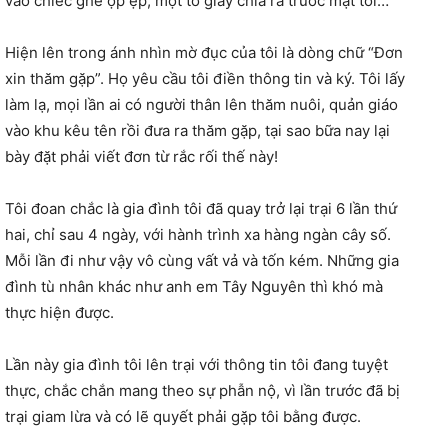
vào chiếc ghế ọp ẹp, một tờ giấy chìa ra trước mặt tôi…
Hiện lên trong ánh nhìn mờ đục của tôi là dòng chữ “Đơn
xin thăm gặp”. Họ yêu cầu tôi điền thông tin và ký. Tôi lấy
làm lạ, mọi lần ai có người thân lên thăm nuôi, quản giáo
vào khu kêu tên rồi đưa ra thăm gặp, tại sao bữa nay lại
bày đặt phải viết đơn từ rắc rối thế này!
Tôi đoan chắc là gia đình tôi đã quay trở lại trại 6 lần thứ
hai, chỉ sau 4 ngày, với hành trình xa hàng ngàn cây số.
Mỗi lần đi như vậy vô cùng vất vả và tốn kém. Những gia
đình tù nhân khác như anh em Tây Nguyên thì khó mà
thực hiện được.
Lần này gia đình tôi lên trại với thông tin tôi đang tuyệt
thực, chắc chắn mang theo sự phẫn nộ, vì lần trước đã bị
trại giam lừa và có lẽ quyết phải gặp tôi bằng được.