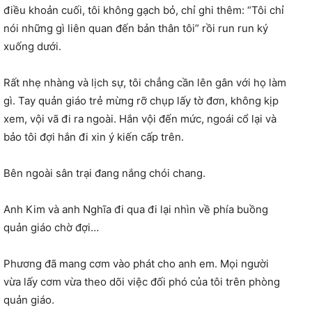
điều khoản cuối, tôi không gạch bỏ, chỉ ghi thêm: “Tôi chỉ
nói những gì liên quan đến bản thân tôi” rồi run run ký
xuống dưới.
Rất nhẹ nhàng và lịch sự, tôi chẳng cần lên gân với họ làm
gì. Tay quản giáo trẻ mừng rỡ chụp lấy tờ đơn, không kịp
xem, vội vã đi ra ngoài. Hắn vội đến mức, ngoái cổ lại và
bảo tôi đợi hắn đi xin ý kiến cấp trên.
Bên ngoài sân trại đang nắng chói chang.
Anh Kim và anh Nghĩa đi qua đi lại nhìn về phía buồng
quản giáo chờ đợi…
Phương đã mang cơm vào phát cho anh em. Mọi người
vừa lấy cơm vừa theo dõi việc đối phó của tôi trên phòng
quản giáo.