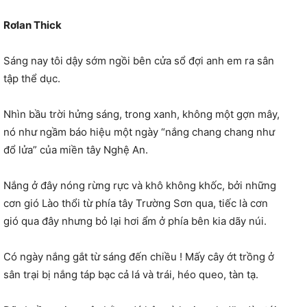
Rơlan Thick
Sáng nay tôi dậy sớm ngồi bên cửa sổ đợi anh em ra sân
tập thể dục.
Nhìn bầu trời hửng sáng, trong xanh, không một gợn mây,
nó như ngầm báo hiệu một ngày “nắng chang chang như
đổ lửa” của miền tây Nghệ An.
Nắng ở đây nóng rừng rực và khô không khốc, bởi những
cơn gió Lào thổi từ phía tây Trường Sơn qua, tiếc là cơn
gió qua đây nhưng bỏ lại hơi ẩm ở phía bên kia dãy núi.
Có ngày nắng gắt từ sáng đến chiều ! Mấy cây ớt trồng ở
sân trại bị nắng táp bạc cả lá và trái, héo queo, tàn tạ.