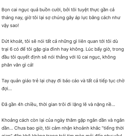
Bọn cai ngục quả buồn cười, bởi tôi tuyệt thực gần cả
tháng nay, giờ tôi lại sợ chúng gây áp lực bằng cách như
vậy sao!
Dứt khoát, tôi sẽ nói tất cả những gì liên quan tới tôi dù
trại 6 có để tôi gặp gia đình hay không. Lúc bấy giờ, trong
đầu tôi quyết định sẽ nói thẳng với lũ cai ngục, không
phân vân gì cả!
Tay quản giáo trẻ lại chạy đi báo cáo và tất cả tiếp tục chờ
đợi…
Đã gần 4h chiều, thời gian trôi đi lặng lẽ và nặng nề…
Khoảng cách còn lại của ngày thăm gặp ngắn dần và ngắn
dần… Chưa bao giờ, tôi cảm nhận khoảnh khắc “tiếng thời
gian” đập khẽ khàng trong trái tim mòn mỏi đến như vậy!