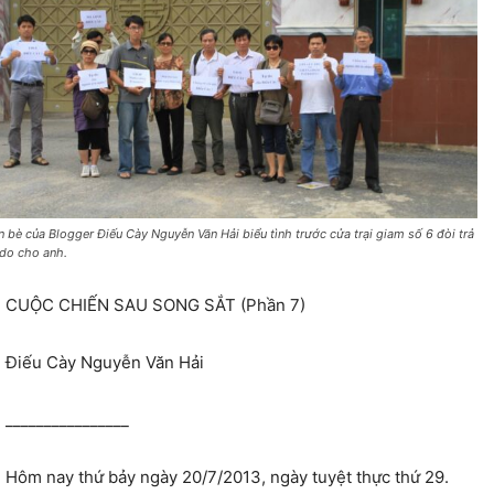
n bè của Blogger Điếu Cày Nguyễn Văn Hải biểu tình trước cửa trại giam số 6 đòi trả
 do cho anh.
CUỘC CHIẾN SAU SONG SẮT (Phần 7)
Điếu Cày Nguyễn Văn Hải
________________
Hôm nay thứ bảy ngày 20/7/2013, ngày tuyệt thực thứ 29.