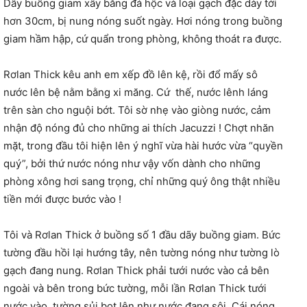
Dãy buồng giam xây bằng đá hộc và loại gạch đặc dày tới
hơn 30cm, bị nung nóng suốt ngày. Hơi nóng trong buồng
giam hầm hập, cứ quẩn trong phòng, không thoát ra được.
Rơlan Thick kêu anh em xếp đồ lên kệ, rồi đổ mấy sô
nước lên bệ nằm bằng xi măng. Cứ thế, nước lênh láng
trên sàn cho nguội bớt. Tôi sờ nhẹ vào giòng nước, cảm
nhận độ nóng đủ cho những ai thích Jacuzzi ! Chợt nhăn
mặt, trong đầu tôi hiện lên ý nghĩ vừa hài hước vừa “quyền
quý”, bởi thứ nước nóng như vậy vốn dành cho những
phòng xông hơi sang trọng, chỉ những quý ông thật nhiều
tiền mới được bước vào !
Tôi và Rơlan Thick ở buồng số 1 đầu dãy buồng giam. Bức
tường đầu hồi lại hướng tây, nên tường nóng như tường lò
gạch đang nung. Rơlan Thick phải tưới nước vào cả bên
ngoài và bên trong bức tường, mỗi lần Rơlan Thick tưới
nước vào, tường sủi bọt lên như nước đang sôi. Cái nóng