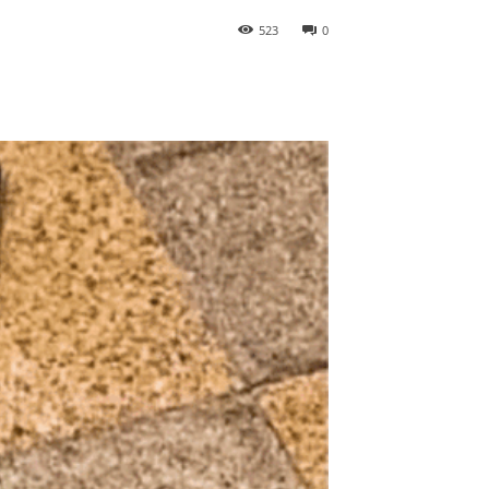
523
0