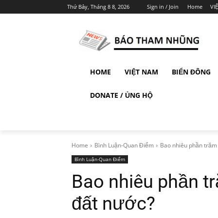
Thứ Bảy, Tháng 8 8, 2026
Sign in / Join
Home
VI
HOME
VIỆT NAM
BIỂN ĐÔNG
DONATE / ỦNG HỘ
Home
Bình Luận-Quan Điểm
Bao nhiêu phần trăm 
Bình Luận-Quan Điểm
Bao nhiêu phần t
đất nước?