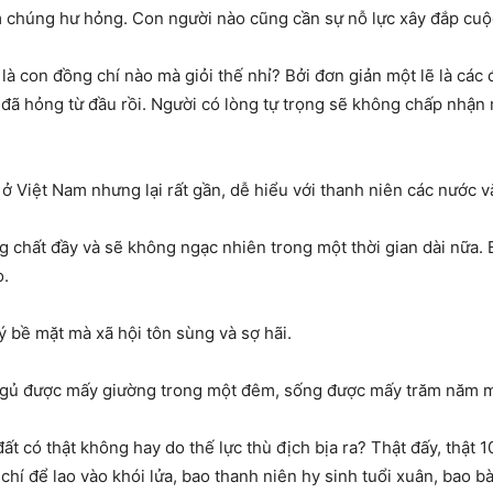
 chúng hư hỏng. Con người nào cũng cần sự nỗ lực xây đắp cuộ
 là con đồng chí nào mà giỏi thế nhỉ? Bởi đơn giản một lẽ là các
đã hỏng từ đầu rồi. Người có lòng tự trọng sẽ không chấp nhận
 ở Việt Nam nhưng lại rất gần, dễ hiểu với thanh niên các nước 
g chất đầy và sẽ không ngạc nhiên trong một thời gian dài nữa. 
o.
 bề mặt mà xã hội tôn sùng và sợ hãi.
 ngủ được mấy giường trong một đêm, sống được mấy trăm năm 
 có thật không hay do thế lực thù địch bịa ra? Thật đấy, thật 10
chí để lao vào khói lửa, bao thanh niên hy sinh tuổi xuân, bao 