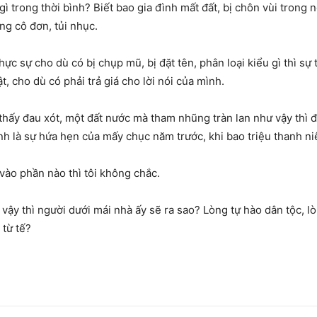
ì trong thời bình? Biết bao gia đình mất đất, bị chôn vùi trong 
ong cô đơn, tủi nhục.
thực sự cho dù có bị chụp mũ, bị đặt tên, phân loại kiểu gì thì sự
ật, cho dù có phải trả giá cho lời nói của mình.
 thấy đau xót, một đất nước mà tham nhũng tràn lan như vậy thì 
nh là sự hứa hẹn của mấy chục năm trước, khi bao triệu thanh n
 vào phần nào thì tôi không chắc.
ậy thì người dưới mái nhà ấy sẽ ra sao? Lòng tự hào dân tộc, lò
từ tế?