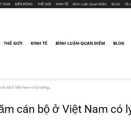
ỆT NAM
BIỂN ĐÔNG
THẾ GIỚI
KINH TẾ
Bình Luận-Quan Điểm
BLOG
Về 
THẾ GIỚI
KINH TẾ
BÌNH LUẬN-QUAN ĐIỂM
BLOG
cán bộ ở Việt Nam có lý tưởng...
răm cán bộ ở Việt Nam có l