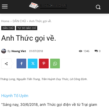
Home
DÂN CHỦ
Anh Thức gọi về.
DÂN CHỦ
TỰ DO BÁO CHÍ
Anh Thức gọi về.
By
Hoang Viet
01/07/2018
1346
0
 Thăng Long, Nguyễn Tiến Trung, Trần Huỳnh Duy Thức, Lê Công Định.
Hùynh Tố Uyên
“Sáng nay, 30/6/2018, anh Thức gọi điện về từ Trại giam