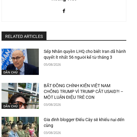
RELATED ARTICLES
Sếp Nhân quyền LHQ cho biết Iran đã hành
quyết ít nhất 56 người kể từ tháng 3
05/08/2026
DÂN CHỦ
BẤT ĐỒNG CHÍNH KIẾN VIỆT NAM
CHỐNG TRUMP VÌ TRUMP CẮT USAID?! –
MỘT LUẬN ĐIỆU TRẺ CON
03/08/2026
DÂN CHỦ
Gia đình blogger Điếu Cày sẽ khiếu nại đến
cùng
03/08/2026