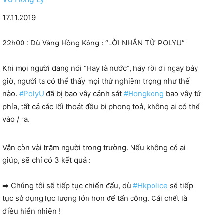
17.11.2019
22h00 : Dù Vàng Hồng Kông : “LỜI NHẮN TỪ POLYU”
Khi mọi người đang nói “Hãy là nước”, hãy rời đi ngay bây
giờ, người ta có thể thấy mọi thứ nghiêm trọng như thế
nào.
#
PolyU
đã bị bao vây cảnh sát
#
Hongkong
bao vây tứ
phía, tất cả các lối thoát đều bị phong toả, không ai có thể
vào / ra.
Vẫn còn vài trăm người trong trường. Nếu không có ai
giúp, sẽ chỉ có 3 kết quả :
➡
Chúng tôi sẽ tiếp tục chiến đấu, dù
#
Hkpolice
sẽ tiếp
tục sử dụng lực lượng lớn hơn để tấn công. Cái chết là
điều hiển nhiên !