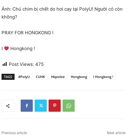
Ảnh: Chú chim bị chết do hơi cay tại PolyU! Người có còn
không?
PRAY FOR HONGKONG !
I
Hongkong !
Post Views:
475
TAGS
#PolyU
CUHK
Hkpolice
Hongkong
I Hongkong !
Previous article
Next article