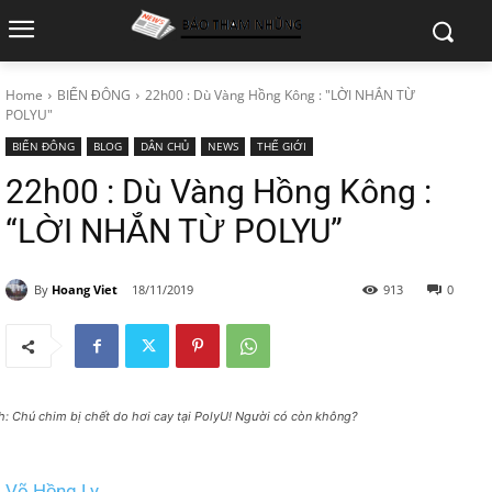
Home
BIỂN ĐÔNG
22h00 : Dù Vàng Hồng Kông : "LỜI NHẮN TỪ
POLYU"
BIỂN ĐÔNG
BLOG
DÂN CHỦ
NEWS
THẾ GIỚI
22h00 : Dù Vàng Hồng Kông :
“LỜI NHẮN TỪ POLYU”
By
Hoang Viet
18/11/2019
913
0
h: Chú chim bị chết do hơi cay tại PolyU! Người có còn không?
Võ Hồng Ly