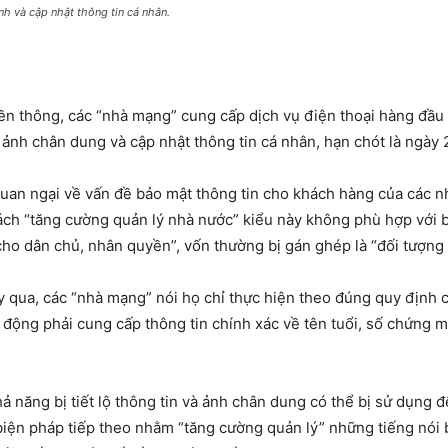
h và cập nhật thông tin cá nhân.
ền thông, các “nhà mạng” cung cấp dịch vụ điện thoại hàng đầu t
ảnh chân dung và cập nhật thông tin cá nhân, hạn chót là ngày 2
quan ngại về vấn đề bảo mật thông tin cho khách hàng của các 
cách “tăng cường quản lý nhà nước” kiểu này không phù hợp với b
ho dân chủ, nhân quyền”, vốn thường bị gán ghép là “đối tượng 
y qua, các “nhà mạng” nói họ chỉ thực hiện theo đúng quy định c
 động phải cung cấp thông tin chính xác về tên tuổi, số chứng 
hả năng bị tiết lộ thông tin và ảnh chân dung có thể bị sử dụng 
biện pháp tiếp theo nhằm “tăng cường quản lý” những tiếng nói 