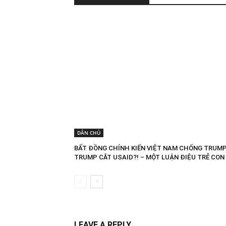
DÂN CHỦ
BẤT ĐỒNG CHÍNH KIẾN VIỆT NAM CHỐNG TRUMP
TRUMP CẮT USAID?! – MỘT LUẬN ĐIỆU TRẺ CON
LEAVE A REPLY