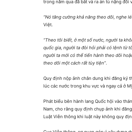
trong năm qua đã bắt và ra án tù nặng đối 
“Nó tăng cường khả năng theo dõi, nghe lén
Việt.
“Theo tôi biết, ở một số nước, người ta kh
quốc gia, người ta đòi hỏi phải có lệnh từ 
người ta mới có thể tiến hành theo dõi hoặ
theo dõi một cách rất tùy tiện”
.
Quy định nộp ảnh chân dung khi đăng ký thu
lúc các nước trong khu vực và ngay cả ở M
Phát biểu bên hành lang Quốc hội vào thán
Nam, cho rằng quy định chụp ảnh khi đăng k
Luật Viễn thông khi luật này không quy địn
Cục Viễn thông, cơ quan góp ý xây dựng dự 