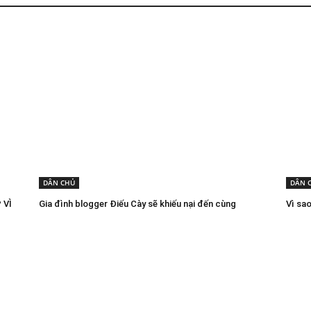
DÂN CHỦ
DÂN 
 VÌ
Gia đình blogger Điếu Cày sẽ khiếu nại đến cùng
Vì sa