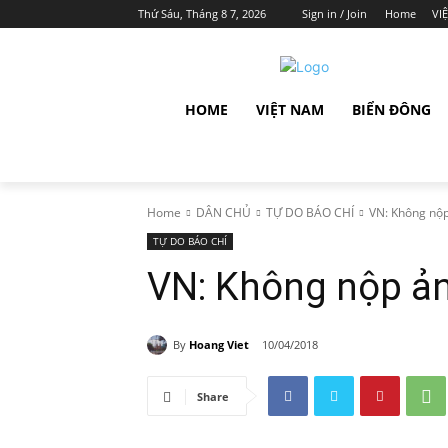
Thứ Sáu, Tháng 8 7, 2026
Sign in / Join
Home
VI
HOME
VIỆT NAM
BIỂN ĐÔNG
Home
DÂN CHỦ
TỰ DO BÁO CHÍ
VN: Không nộp
TỰ DO BÁO CHÍ
VN: Không nộp ản
By
Hoang Viet
10/04/2018
Share