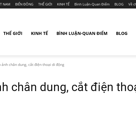
ỆT NAM
BIỂN ĐÔNG
THẾ GIỚI
KINH TẾ
Bình Luận-Quan Điểm
BLOG
Về c
THẾ GIỚI
KINH TẾ
BÌNH LUẬN-QUAN ĐIỂM
BLOG
 ảnh chân dung, cắt điện thoại di động
h chân dung, cắt điện tho