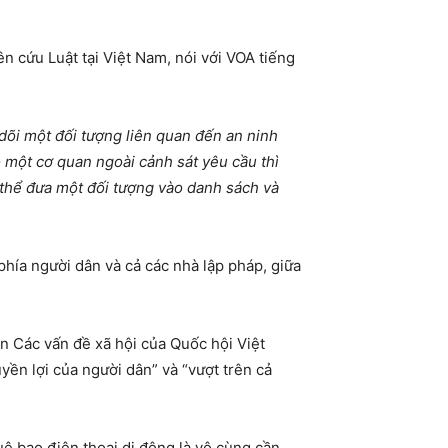
cứu Luật tại Việt Nam, nói với VOA tiếng
 dõi một đối tượng liên quan đến an ninh
ó một cơ quan ngoài cảnh sát yêu cầu thì
ó thể đưa một đối tượng vào danh sách và
phía người dân và cả các nhà lập pháp, giữa
n Các vấn đề xã hội của Quốc hội Việt
yền lợi của người dân” và “vượt trên cả
uê bao điện thoại di động là vô cùng cần