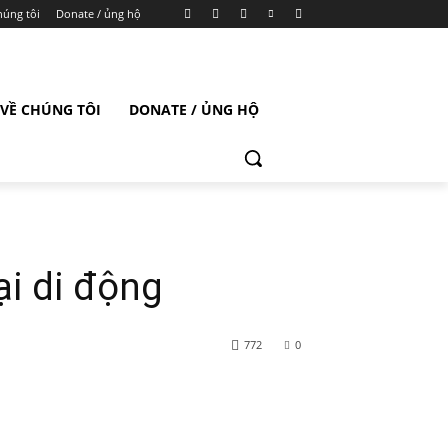
húng tôi
Donate / ủng hộ
VỀ CHÚNG TÔI
DONATE / ỦNG HỘ
ại di động
772
0