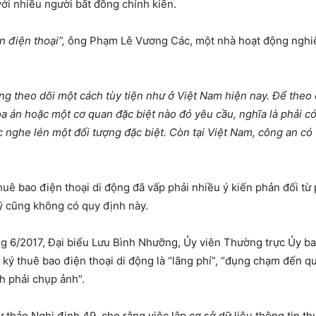
với nhiều người bất đồng chính kiến.
 điện thoại”,
ông Phạm Lê Vương Các, một nhà hoạt động nghiên 
ông theo dõi một cách tùy tiện như ở Việt Nam hiện nay. Để theo
tòa án hoặc một cơ quan đặc biệt nào đó yêu cầu, nghĩa là phải c
c nghe lén một đối tượng đặc biệt. Còn tại Việt Nam, công an c
ê bao điện thoại di động đã vấp phải nhiều ý kiến phản đối từ 
ỹ cũng không có quy định này.
g 6/2017, Đại biểu Lưu Bình Nhưỡng, Ủy viên Thường trực Ủy ba
ý thuê bao điện thoại di động là “lãng phí”, “đụng chạm đến qu
h phải chụp ảnh”.
thảo Nghị định 49, cho rằng việc lập cơ sở dữ liệu thông tin th