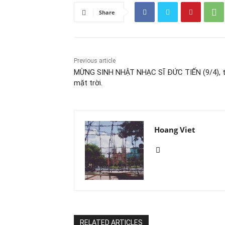
Share
Previous article
MỪNG SINH NHẬT NHẠC SĨ ĐỨC TIẾN (9/4), tá
mặt trời.
Hoang Viet
RELATED ARTICLES