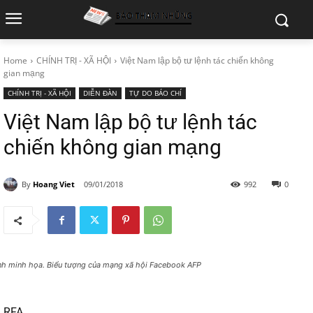
Home
CHÍNH TRỊ - XÃ HỘI
Việt Nam lập bộ tư lệnh tác chiến không
gian mạng
CHÍNH TRỊ - XÃ HỘI
DIỄN ĐÀN
TỰ DO BÁO CHÍ
Việt Nam lập bộ tư lệnh tác
chiến không gian mạng
By
Hoang Viet
09/01/2018
992
0
nh minh họa. Biểu tượng của mạng xã hội Facebook AFP
RFA