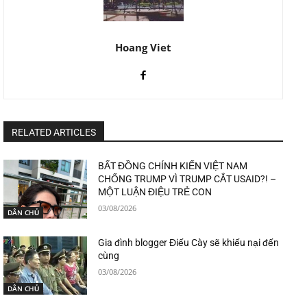
Hoang Viet
RELATED ARTICLES
BẤT ĐỒNG CHÍNH KIẾN VIỆT NAM
CHỐNG TRUMP VÌ TRUMP CẮT USAID?! –
MỘT LUẬN ĐIỆU TRẺ CON
03/08/2026
DÂN CHỦ
Gia đình blogger Điếu Cày sẽ khiếu nại đến
cùng
03/08/2026
DÂN CHỦ