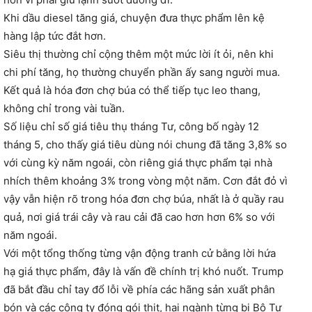
Khi dầu diesel tăng giá, chuyện đưa thực phẩm lên kệ
hàng lập tức đắt hơn.
Siêu thị thường chỉ cộng thêm một mức lời ít ỏi, nên khi
chi phí tăng, họ thường chuyển phần ấy sang người mua.
Kết quả là hóa đơn chợ búa có thể tiếp tục leo thang,
không chỉ trong vài tuần.
Số liệu chỉ số giá tiêu thụ tháng Tư, công bố ngày 12
tháng 5, cho thấy giá tiêu dùng nói chung đã tăng 3,8% so
với cùng kỳ năm ngoái, còn riêng giá thực phẩm tại nhà
nhích thêm khoảng 3% trong vòng một năm. Cơn đắt đỏ vì
vậy vẫn hiện rõ trong hóa đơn chợ búa, nhất là ở quầy rau
quả, nơi giá trái cây và rau cải đã cao hơn hơn 6% so với
năm ngoái.
Với một tổng thống từng vận động tranh cử bằng lời hứa
hạ giá thực phẩm, đây là vấn đề chính trị khó nuốt. Trump
đã bắt đầu chỉ tay đổ lỗi về phía các hãng sản xuất phân
bón và các công ty đóng gói thịt, hai ngành từng bị Bộ Tư