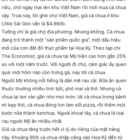
riêu, chờ ngày mai lên khu Việt Nam rồi mới mua cà chua
vậy. Trưa nay, tôi ghé chợ Việt Nam, giá cà chua ở khu
Little Sài Gòn vẫn là $4.99/lb.
Tưởng chỉ là giá chợ địa phương. Nhưng không. Cà chua
đang trở thành một “sản phẩm quốc gia”, một dấu hiệu
mới của cơn đắt đỏ thực phẩm tại Hoa Kỳ. Theo tạp chí
The Economist, giá cà chua tại Mỹ hiện cao hơn gần 25%
so với một năm trước. Với người đi chợ, cảm giác ấy quen
quá: mới hôm nào còn trứng gà, nay tới cà chua.
Người Mỹ không nổi tiếng là dân mê rau cải. Bữa ăn quen
thuộc thường nhiều tinh bột, phô mai và thịt. Nhưng cà
chua lại len vào gần như mọi món: lát cà chua trong bánh
mì kẹp thịt, cà chua đóng lon làm sốt pizza, rồi thêm một
bước nữa thành ketchup. Ngoài khoai tây, cà chua là loại
rau người Mỹ ăn nhiều nhất.
Giá cà chua tăng trước hết vì lý do riêng của mặt hàng
này. Khoảng 90% cà chua nhập cảng vào Hoa Kỳ đến từ