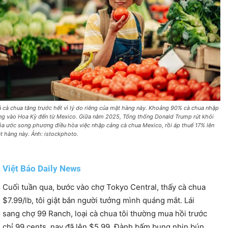
á cà chua tăng trước hết vì lý do riêng của mặt hàng này. Khoảng 90% cà chua nhập
ng vào Hoa Kỳ đến từ Mexico. Giữa năm 2025, Tổng thống Donald Trump rút khỏi
ỏa ước song phương điều hòa việc nhập cảng cà chua Mexico, rồi áp thuế 17% lên
t hàng này. Ảnh: istockphoto.
Việt Báo Daily News
Cuối tuần qua, bước vào chợ Tokyo Central, thấy cà chua
$7.99/lb, tôi giật bắn người tưởng mình quáng mắt. Lái
sang chợ 99 Ranch, loại cà chua tôi thường mua hồi trước
chỉ 99 cents, nay đã lên $5.99. Đành bấm bụng nhịn bún