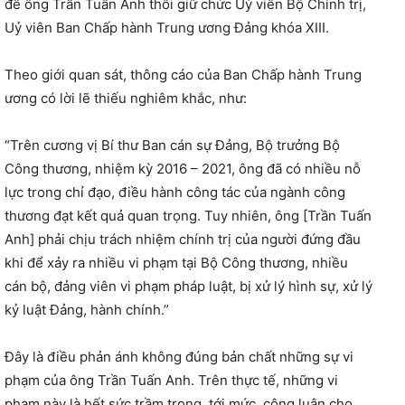
để ông Trần Tuấn Anh thôi giữ chức Uỷ viên Bộ Chính trị,
Uỷ viên Ban Chấp hành Trung ương Đảng khóa XIII.
Theo giới quan sát, thông cáo của Ban Chấp hành Trung
ương có lời lẽ thiếu nghiêm khắc, như:
“Trên cương vị Bí thư Ban cán sự Đảng, Bộ trưởng Bộ
Công thương, nhiệm kỳ 2016 – 2021, ông đã có nhiều nỗ
lực trong chỉ đạo, điều hành công tác của ngành công
thương đạt kết quả quan trọng. Tuy nhiên, ông [Trần Tuấn
Anh] phải chịu trách nhiệm chính trị của người đứng đầu
khi để xảy ra nhiều vi phạm tại Bộ Công thương, nhiều
cán bộ, đảng viên vi phạm pháp luật, bị xử lý hình sự, xử lý
kỷ luật Đảng, hành chính.”
Đây là điều phản ánh không đúng bản chất những sự vi
phạm của ông Trần Tuấn Anh. Trên thực tế, những vi
phạm này là hết sức trầm trọng, tới mức, công luận cho