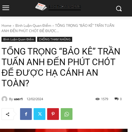
Home
Bình Luận-Quan Điểm
TỔNG TRỌNG “BẢO KÊ” TRẦN TUẤN
ANH ĐẾN PHÚT CHÓT ĐỂ ĐƯỢC...
Bình Luận-Quan Điểm
CHỐNG THAM NHŨNG
TỔNG TRỌNG “BẢO KÊ” TRẦN
TUẤN ANH ĐẾN PHÚT CHÓT
ĐỂ ĐƯỢC HẠ CÁNH AN
TOÀN?
By
user1
12/02/2024
1579
0