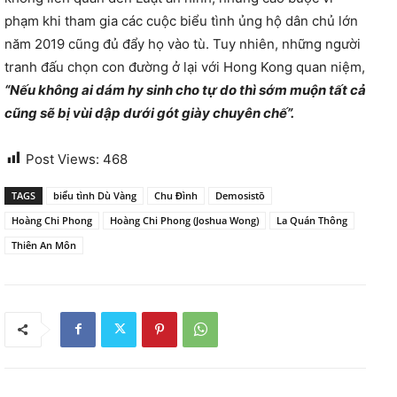
phạm khi tham gia các cuộc biểu tình ủng hộ dân chủ lớn
năm 2019 cũng đủ đẩy họ vào tù. Tuy nhiên, những người
tranh đấu chọn con đường ở lại với Hong Kong quan niệm,
“Nếu không ai dám hy sinh cho tự do thì sớm muộn tất cả
cũng sẽ bị vùi dập dưới gót giày chuyên chế”.
Post Views:
468
TAGS
biểu tình Dù Vàng
Chu Đình
Demosistō
Hoàng Chi Phong
Hoàng Chi Phong (Joshua Wong)
La Quán Thông
Thiên An Môn