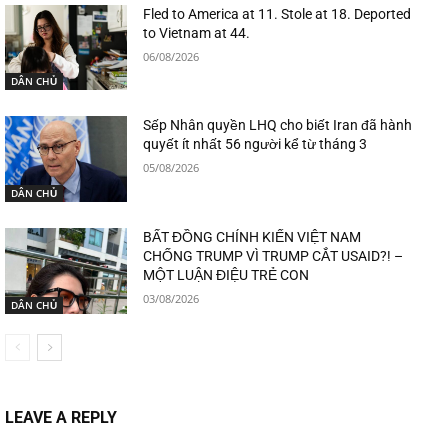
Fled to America at 11. Stole at 18. Deported
to Vietnam at 44.
06/08/2026
DÂN CHỦ
Sếp Nhân quyền LHQ cho biết Iran đã hành
quyết ít nhất 56 người kể từ tháng 3
05/08/2026
DÂN CHỦ
BẤT ĐỒNG CHÍNH KIẾN VIỆT NAM
CHỐNG TRUMP VÌ TRUMP CẮT USAID?! –
MỘT LUẬN ĐIỆU TRẺ CON
03/08/2026
DÂN CHỦ
LEAVE A REPLY