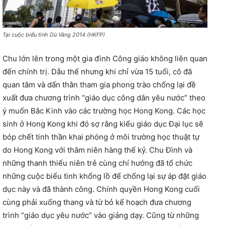
Tại cuộc biểu tình Dù Vàng 2014 (HKFP)
Chu lớn lên trong một gia đình Công giáo không liên quan
đến chính trị. Dẫu thế nhưng khi chỉ vừa 15 tuổi, cô đã
quan tâm và dấn thân tham gia phong trào chống lại đề
xuất đưa chương trình “giáo dục công dân yêu nước” theo
ý muốn Bắc Kinh vào các trường học Hong Kong. Các học
sinh ở Hong Kong khi đó sợ rằng kiểu giáo dục Đại lục sẽ
bóp chết tinh thần khai phóng ở môi trường học thuật tự
do Hong Kong với thâm niên hàng thế kỷ. Chu Đình và
những thanh thiếu niên trẻ cùng chí hướng đã tổ chức
những cuộc biểu tình khổng lồ để chống lại sự áp đặt giáo
dục này và đã thành công. Chính quyền Hong Kong cuối
cùng phải xuống thang và từ bỏ kế hoạch đưa chương
trình “giáo dục yêu nước” vào giảng dạy. Cũng từ những