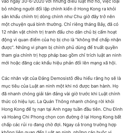
vào ngày 30-6-2020 với những điều luật mơ hồ, việc loại
bỏ những người đối lập chính kiến ở Hong Kong ra khỏi
sân khấu chính trị dòng chính như Chu giờ đây trở nên
một chuyện quá bình thường. Chỉ riêng tháng Bảy, đã có
12 nhân vật chính trị tranh đấu cho dân chủ bị cấm hoạt
động vì quan điểm của họ bị cho là “không thể chấp nhận
được”. Những vi phạm bị chính phủ dùng để truất quyền
tham gia chính trị hợp pháp bao gồm chỉ trích luật an ninh
mới hoặc đăng các khẩu hiệu phản đối lên mạng xã hội.
Các nhân vật của Đảng Demosistō đều hiểu rằng họ sẽ là
mục tiêu của Luật an ninh một khi nó được ban hành. Họ
đã nhanh chóng giải tán đảng vài giờ trước khi Luật chính
thức có hiệu lực. La Quán Thông nhanh chóng rời khỏi
Hong Kong để tỵ nạn tại Anh ngay tuần đầu tiên. Chu Đình
và Hoàng Chi Phong chọn con đường ở lại Hong Kong bất
chấp các rủi ro đang chờ đợi. Ngay cả trong trường hợp
không liên quan đến Luật an ninh, những cáo buộc vi