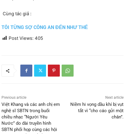
Cùng tác giả :
TÔI TỪNG SỢ CÔNG AN ĐẾN NHƯ THẾ
Post Views:
405
Previous article
Next article
Việt Khang và các anh chị em
Niềm hi vọng dầu khí bị vụt
nghệ sĩ SBTN trong buổi
tắt vì “cho cáo gửi một
chiều nhạc “Người Yêu
chân”.
Nước” do đài truyền hình
SBTN phối họp cùng các hội