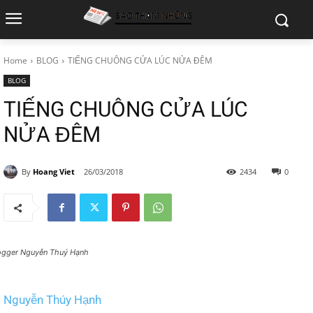
Home
BLOG
TIẾNG CHUÔNG CỬA LÚC NỬA ĐÊM
BLOG
TIẾNG CHUÔNG CỬA LÚC
NỬA ĐÊM
By
Hoang Viet
26/03/2018
2434
0
ogger Nguyễn Thuý Hạnh
Nguyễn Thúy Hạnh