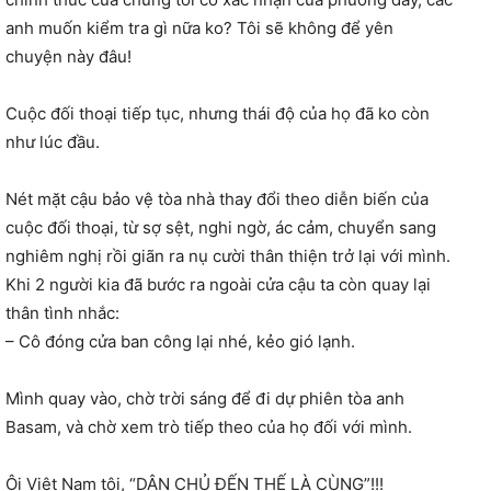
anh muốn kiểm tra gì nữa ko? Tôi sẽ không để yên
chuyện này đâu!
Cuộc đối thoại tiếp tục, nhưng thái độ của họ đã ko còn
như lúc đầu.
Nét mặt cậu bảo vệ tòa nhà thay đổi theo diễn biến của
cuộc đối thoại, từ sợ sệt, nghi ngờ, ác cảm, chuyển sang
nghiêm nghị rồi giãn ra nụ cười thân thiện trở lại với mình.
Khi 2 người kia đã bước ra ngoài cửa cậu ta còn quay lại
thân tình nhắc:
– Cô đóng cửa ban công lại nhé, kẻo gió lạnh.
Mình quay vào, chờ trời sáng để đi dự phiên tòa anh
Basam, và chờ xem trò tiếp theo của họ đối với mình.
Ôi Việt Nam tôi, “DÂN CHỦ ĐẾN THẾ LÀ CÙNG”!!!