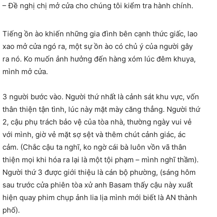
– Đề nghị chị mở cửa cho chúng tôi kiểm tra hành chính.
Tiếng ồn ào khiến những gia đình bên cạnh thức giấc, lao
xao mở cửa ngó ra, một sự ồn ào có chủ ý của người gây
ra nó. Ko muốn ảnh hưởng đến hàng xóm lúc đêm khuya,
mình mở cửa.
3 người bước vào. Người thứ nhất là cảnh sát khu vực, vốn
thân thiện tận tình, lúc này mặt mày căng thẳng. Người thứ
2, cậu phụ trách bảo vệ của tòa nhà, thường ngày vui vẻ
với mình, giờ vẻ mặt sợ sệt và thêm chút cảnh giác, ác
cảm. (Chắc cậu ta nghĩ, ko ngờ cái bà luôn vồn vã thân
thiện mọi khi hóa ra lại là một tội phạm – mình nghĩ thầm).
Người thứ 3 được giới thiệu là cán bộ phường, (sáng hôm
sau trước cửa phiên tòa xử anh Basam thấy cậu này xuất
hiện quay phim chụp ảnh lia lịa mình mới biết là AN thành
phố).