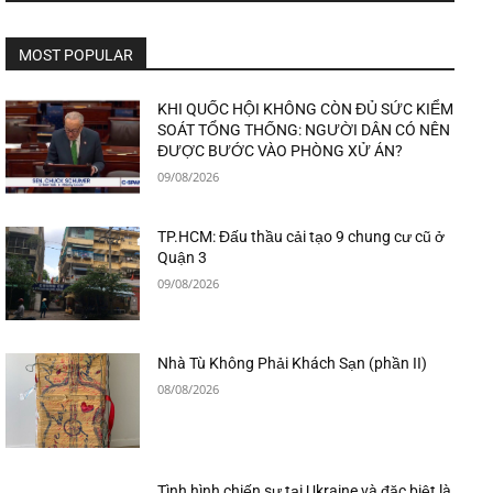
MOST POPULAR
KHI QUỐC HỘI KHÔNG CÒN ĐỦ SỨC KIỂM
SOÁT TỔNG THỐNG: NGƯỜI DÂN CÓ NÊN
ĐƯỢC BƯỚC VÀO PHÒNG XỬ ÁN?
09/08/2026
TP.HCM: Đấu thầu cải tạo 9 chung cư cũ ở
Quận 3
09/08/2026
Nhà Tù Không Phải Khách Sạn (phần II)
08/08/2026
Tình hình chiến sự tại Ukraine và đặc biệt là