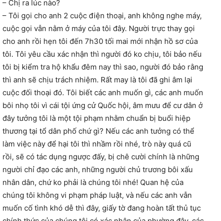
– Chị ra lúc nào?
– Tôi gọi cho anh 2 cuộc điện thoại, anh không nghe máy,
cuộc gọi vẫn nằm ở máy của tôi đây. Người trực thay gọi
cho anh rồi hẹn tôi đến 7h30 tối mai mới nhận hồ sơ của
tôi. Tôi yêu cầu xác nhận thì người đó ko chịu, tôi bảo nếu
tôi bị kiểm tra hộ khẩu đêm nay thì sao, người đó bảo rằng
thì anh sẽ chịu trách nhiệm. Rất may là tôi đã ghi âm lại
cuộc đối thoại đó. Tôi biết các anh muốn gì, các anh muốn
bôi nhọ tôi vì cái tội ứng cử Quốc hội, âm mưu để cư dân ở
đây tưởng tôi là một tội phạm nhằm chuẩn bị buổi hiệp
thương tại tổ dân phố chứ gì? Nếu các anh tưởng có thể
làm việc này để hại tôi thì nhầm rồi nhé, trò này quá cũ
rồi, sẽ có tác dụng ngược đấy, bị chê cười chính là những
người chỉ đạo các anh, những người chủ trương bôi xấu
nhân dân, chứ ko phải là chúng tôi nhé! Quan hệ của
chúng tôi không vi phạm pháp luật, và nếu các anh vẫn
muốn cố tình khó dễ thì đây, giấy tờ đang hoàn tất thủ tục
chính thức của chúng tôi có xác nhận của phường đây, các