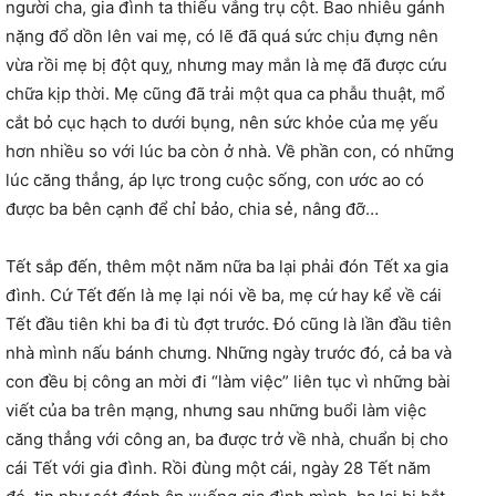
người cha, gia đình ta thiếu vắng trụ cột. Bao nhiêu gánh
nặng đổ dồn lên vai mẹ, có lẽ đã quá sức chịu đựng nên
vừa rồi mẹ bị đột quỵ, nhưng may mắn là mẹ đã được cứu
chữa kịp thời. Mẹ cũng đã trải một qua ca phẫu thuật, mổ
cắt bỏ cục hạch to dưới bụng, nên sức khỏe của mẹ yếu
hơn nhiều so với lúc ba còn ở nhà. Về phần con, có những
lúc căng thẳng, áp lực trong cuộc sống, con ước ao có
được ba bên cạnh để chỉ bảo, chia sẻ, nâng đỡ…
Tết sắp đến, thêm một năm nữa ba lại phải đón Tết xa gia
đình. Cứ Tết đến là mẹ lại nói về ba, mẹ cứ hay kể về cái
Tết đầu tiên khi ba đi tù đợt trước. Đó cũng là lần đầu tiên
nhà mình nấu bánh chưng. Những ngày trước đó, cả ba và
con đều bị công an mời đi “làm việc” liên tục vì những bài
viết của ba trên mạng, nhưng sau những buổi làm việc
căng thẳng với công an, ba được trở về nhà, chuẩn bị cho
cái Tết với gia đình. Rồi đùng một cái, ngày 28 Tết năm