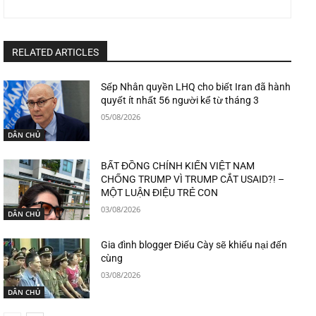
RELATED ARTICLES
Sếp Nhân quyền LHQ cho biết Iran đã hành
quyết ít nhất 56 người kể từ tháng 3
05/08/2026
DÂN CHỦ
BẤT ĐỒNG CHÍNH KIẾN VIỆT NAM
CHỐNG TRUMP VÌ TRUMP CẮT USAID?! –
MỘT LUẬN ĐIỆU TRẺ CON
03/08/2026
DÂN CHỦ
Gia đình blogger Điếu Cày sẽ khiếu nại đến
cùng
03/08/2026
DÂN CHỦ