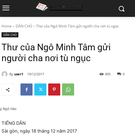
Home
DÂN CHỦ
Thư của Ngô Minh Tâm gửi người cha nơi tù ngục
DÂN CHỦ
Thư của Ngô Minh Tâm gửi
người cha nơi tù ngục
By
user1
19/12/2017
895
0
g Ngô Hào
TIẾNG DÂN
Sài gòn, ngày 18 tháng 12 năm 2017