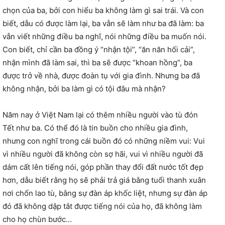
chọn của ba, bởi con hiểu ba không làm gì sai trái. Và con
biết, dẫu có được làm lại, ba vẫn sẽ làm như ba đã làm: ba
vẫn viết những điều ba nghĩ, nói những điều ba muốn nói.
Con biết, chỉ cần ba đồng ý “nhận tội”, “ăn năn hối cải”,
nhận mình đã làm sai, thì ba sẽ được “khoan hồng”, ba
được trở về nhà, được đoàn tụ với gia đình. Nhưng ba đã
không nhận, bởi ba làm gì có tội đâu mà nhận?
Năm nay ở Việt Nam lại có thêm nhiều người vào tù đón
Tết như ba. Có thể đó là tin buồn cho nhiều gia đình,
nhưng con nghĩ trong cái buồn đó có những niềm vui: Vui
vì nhiều người đã không còn sợ hãi, vui vì nhiều người đã
dám cất lên tiếng nói, góp phần thay đổi đất nước tốt đẹp
hơn, dẫu biết rằng họ sẽ phải trả giá bằng tuổi thanh xuân
nơi chốn lao tù, bằng sự đàn áp khốc liệt, nhưng sự đàn áp
đó đã không dập tắt được tiếng nói của họ, đã không làm
cho họ chùn bước…