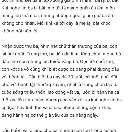
đó, tin như sét đánh ập xuống gia đình mình, ba lại bị bắt.
Khi nghe tin ba bị bắt, mẹ tất tả mang quần áo ấm, mền
mùng lên thăm ba, nhưng những người giam giữ ba đã
không cho nhận. Mỗi khi kể tới đây là mẹ lại bật khóc,
không nói nên lời.
Nhận được thư ba, nhìn nét chữ thân thương của ba, con
lại bùi ngùi. Trong thư, ba dặn dò tỉ mỉ từng chút, mong bù
đắp cho con những lúc thiếu vắng ba. Đọc tới cuối thư,
con xót xa vô cùng khi biết được ba đang phải đương đầu
với bệnh tật. Dẫu biết ba nay đã 70 tuổi, cái tuổi phải đối
phó với bệnh tật thường xuyên, nhất là trong chốn lao tù,
cuộc sống thiếu thốn, lao động vất vả, luôn bị hành hạ cả
thể xác lẫn tinh thần, nhưng con vẫn xót xa khi nghe tin ba
bị đục thủy tinh thể và bị bao nhiêu chứng bệnh khác
đang hành hạ cơ thể già yếu của ba hàng ngày.
Dẫu buồn và lo lắng cho ba, nhưng con tôn trọng sự lựa