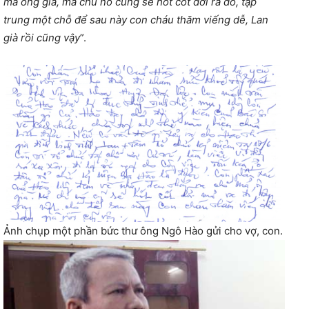
mả ông già, mả chú nó cũng sẽ hốt cốt dời ra đó, tập
trung một chỗ để sau này con cháu thăm viếng dễ, Lan
già rồi cũng vậy
”.
Ảnh chụp một phần bức thư ông Ngô Hào gửi cho vợ, con.