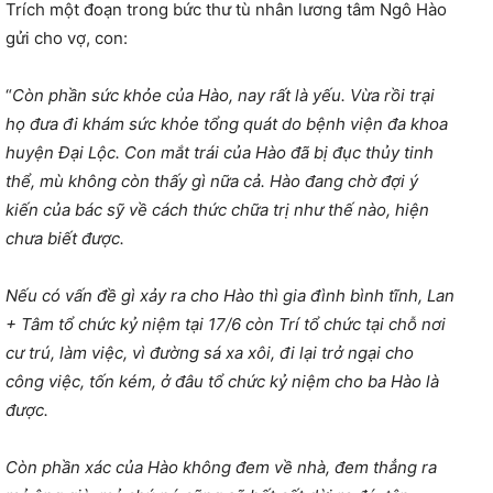
Trích một đoạn trong bức thư tù nhân lương tâm Ngô Hào
gửi cho vợ, con:
“
Còn phần sức khỏe của Hào, nay rất là yếu. Vừa rồi trại
họ đưa đi khám sức khỏe tổng quát do bệnh viện đa khoa
huyện Đại Lộc. Con mắt trái của Hào đã bị đục thủy tinh
thể, mù không còn thấy gì nữa cả. Hào đang chờ đợi ý
kiến của bác sỹ về cách thức chữa trị như thế nào, hiện
chưa biết được.
Nếu có vấn đề gì xảy ra cho Hào thì gia đình bình tĩnh, Lan
+ Tâm tổ chức kỷ niệm tại 17/6 còn Trí tổ chức tại chỗ nơi
cư trú, làm việc, vì đường sá xa xôi, đi lại trở ngại cho
công việc, tốn kém, ở đâu tổ chức kỷ niệm cho ba Hào là
được.
Còn phần xác của Hào không đem về nhà, đem thẳng ra