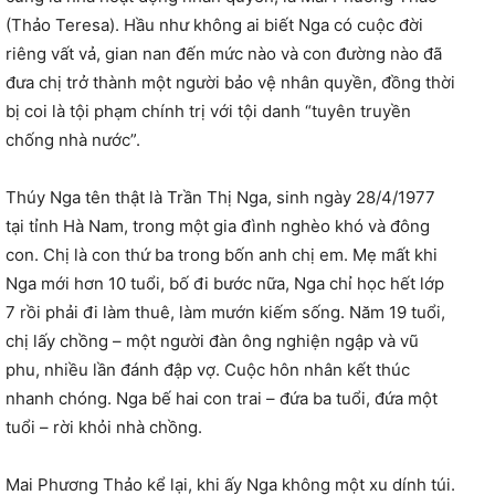
(Thảo Teresa). Hầu như không ai biết Nga có cuộc đời
riêng vất vả, gian nan đến mức nào và con đường nào đã
đưa chị trở thành một người bảo vệ nhân quyền, đồng thời
bị coi là tội phạm chính trị với tội danh “tuyên truyền
chống nhà nước”.
Thúy Nga tên thật là Trần Thị Nga, sinh ngày 28/4/1977
tại tỉnh Hà Nam, trong một gia đình nghèo khó và đông
con. Chị là con thứ ba trong bốn anh chị em. Mẹ mất khi
Nga mới hơn 10 tuổi, bố đi bước nữa, Nga chỉ học hết lớp
7 rồi phải đi làm thuê, làm mướn kiếm sống. Năm 19 tuổi,
chị lấy chồng – một người đàn ông nghiện ngập và vũ
phu, nhiều lần đánh đập vợ. Cuộc hôn nhân kết thúc
nhanh chóng. Nga bế hai con trai – đứa ba tuổi, đứa một
tuổi – rời khỏi nhà chồng.
Mai Phương Thảo kể lại, khi ấy Nga không một xu dính túi.