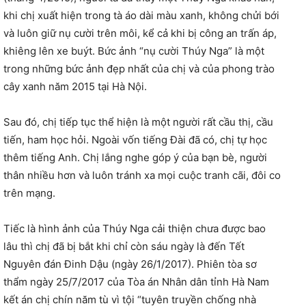
khi chị xuất hiện trong tà áo dài màu xanh, không chửi bới
và luôn giữ nụ cười trên môi, kể cả khi bị công an trấn áp,
khiêng lên xe buýt. Bức ảnh “nụ cười Thúy Nga” là một
trong những bức ảnh đẹp nhất của chị và của phong trào
cây xanh năm 2015 tại Hà Nội.
Sau đó, chị tiếp tục thể hiện là một người rất cầu thị, cầu
tiến, ham học hỏi. Ngoài vốn tiếng Đài đã có, chị tự học
thêm tiếng Anh. Chị lắng nghe góp ý của bạn bè, người
thân nhiều hơn và luôn tránh xa mọi cuộc tranh cãi, đôi co
trên mạng.
Tiếc là hình ảnh của Thúy Nga cải thiện chưa được bao
lâu thì chị đã bị bắt khi chỉ còn sáu ngày là đến Tết
Nguyên đán Đinh Dậu (ngày 26/1/2017). Phiên tòa sơ
thẩm ngày 25/7/2017 của Tòa án Nhân dân tỉnh Hà Nam
kết án chị chín năm tù vì tội “tuyên truyền chống nhà