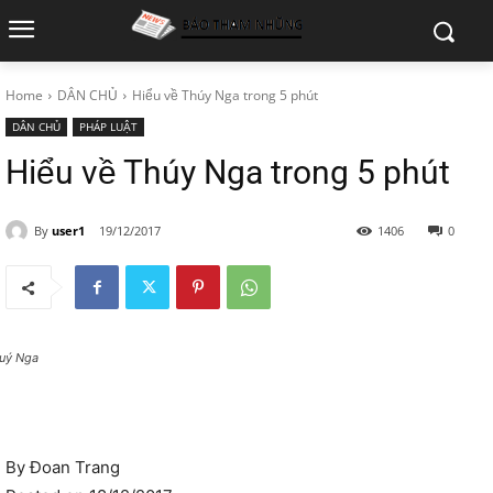
Home
DÂN CHỦ
Hiểu về Thúy Nga trong 5 phút
DÂN CHỦ
PHÁP LUẬT
Hiểu về Thúy Nga trong 5 phút
By
user1
19/12/2017
1406
0
uý Nga
By Đoan Trang