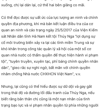
xuống, chị lại dán lại, cứ thế hai bên giằng co mãi.
Có thể đọc được sự uất ức của lực lượng an ninh và chính
quyền địa phương, khi mà bản kết luận điều tra của cơ
quan an ninh và cáo trạng ngày 25/5/2017 của Viện Kiểm
sát Nhân dân tỉnh Hà Nam kết tội Thúy Nga “lợi dụng sự
cố môi trường biển xảy ra tại các tỉnh miền Trung và sự
khó khăn trong công tác quản lý xã hội của một số cơ
quan nhà nước có thẩm quyền để thực hiện hành vi phạm
tội”, “tuyên truyền, xuyên tạc, phỉ báng chính quyền nhân
dân”, “gieo rắc sự nghi ngờ, bất mãn với chính quyền
nhằm chống Nhà nước CHXHCN Việt Nam”, v.v.
Nhưng, lại cũng có thể hiểu được sự dữ dội và gay gắt
trong thái độ và đường lối đấu tranh của Thúy Nga, nếu
biết rằng bản thân chị cũng là một nạn nhân của tình
trạng bạo lực và vi phạm nhân quyền từ phía những người