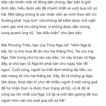
tiếp cận khiến một số đông dân chúng, đặc biệt là giới
bình dân, hiểu được vấn đề nhanh nhất và vượt qua nỗi sợ
hãi. Một bằng chứng là các nhân viên an ninh theo dõi chị
thường phải “núp lùm” chứ không dễ kiếm được chỗ ngồi
canh gác nhà chị công khai, vì không được dân chúng
xung quanh ủng hộ, “tạo điều kiện” cho làm việc.
Mai Phương Thảo, bạn của Thúy Nga, kể: “Hôm Nga bị
bắt, tôi ra chợ mua đồ ăn cho hai thằng Phú, Tài con trai
Nga. Dân trong chợ họ lao xao bảo, ‘cô này là bạn cô Nga
đấy, ai chứ bạn cô Nga thì phải bán cho ngay, bán đồ
ngon’. Cuối cùng, người ta nhất định không lấy tiền, cứ
bảo mang về cho hai thằng bé. Đấy, đó là những gì Nga
làm được. Khai dân trí cho rất nhiều người ở một vùng quê
để họ nhận thức ra được thực trạng xã hội, có lẽ đó là
công lao lớn nhất của Nga. Cô ấy là một tấm gương để mọi
người nhìn vào mà vượt qua nỗi sợ hãi”.