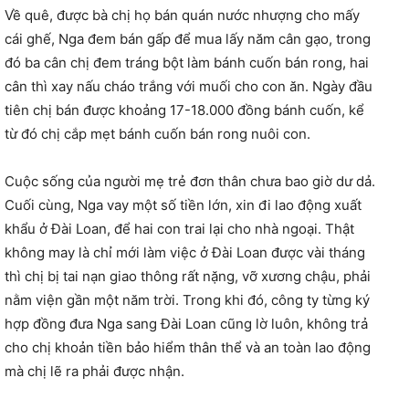
Về quê, được bà chị họ bán quán nước nhượng cho mấy
cái ghế, Nga đem bán gấp để mua lấy năm cân gạo, trong
đó ba cân chị đem tráng bột làm bánh cuốn bán rong, hai
cân thì xay nấu cháo trắng với muối cho con ăn. Ngày đầu
tiên chị bán được khoảng 17-18.000 đồng bánh cuốn, kể
từ đó chị cắp mẹt bánh cuốn bán rong nuôi con.
Cuộc sống của người mẹ trẻ đơn thân chưa bao giờ dư dả.
Cuối cùng, Nga vay một số tiền lớn, xin đi lao động xuất
khẩu ở Đài Loan, để hai con trai lại cho nhà ngoại. Thật
không may là chỉ mới làm việc ở Đài Loan được vài tháng
thì chị bị tai nạn giao thông rất nặng, vỡ xương chậu, phải
nằm viện gần một năm trời. Trong khi đó, công ty từng ký
hợp đồng đưa Nga sang Đài Loan cũng lờ luôn, không trả
cho chị khoản tiền bảo hiểm thân thể và an toàn lao động
mà chị lẽ ra phải được nhận.