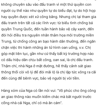
không chuyên sâu vào đấu tranh vì một thứ quyền con
người cụ thể nào như quyền tự do biểu đạt, tự do hội họp
hay quyền được xét xử công bằng. Nhưng chị lại tham gia
đấu tranh trên tất cả các lĩnh vực: từ biểu tình chống bá
quyền Trung Quốc, đến tuần hành bảo vệ cây xanh, đến
đòi hỏi điều tra nguyên nhân thảm họa môi trường miền
Trung, từ chống công an bạo hành dân thường, đến ngăn
chặn việc thi hành những án tử hình oan uổng, v.v. Chị
góp mặt liên tục, gần như cứ thấy bất kỳ trường hợp nào
có dấu hiệu dân chịu bất công, oan sai, là chị đấu tranh.
Thậm chí, nhà Nga ở mặt đường, hễ thấy cảnh sát giao
thông thổi còi vô lý để đòi mãi lộ là chị lập tức xông ra cãi
đến cùng để bênh vực, bảo vệ người bị vòi tiền.
Hàng xóm của Nga có lần nói vui: “Vô phúc cho ông công
an giao thông nào muốn kiếm chác mà bắt người trước
cổng nhà cái Nga, chỉ có mà ăn cám”.