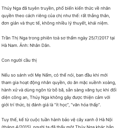
Thúy Nga đã tuyên truyền, phổ biến kiến thức về nhân
quyền theo cách riêng của chị như thế: rất thẳng thắn,
đơn giản và thực tế, không nhiều lý thuyết, khái niệm.
Trần Thị Nga trong phiên toà sơ thẩm ngày 25/7/2017 tại
Hà Nam. Ảnh: Nhân Dân.
Con người cầu thị
Nếu so sánh với Mẹ Nấm, có thể nói, ban đầu khi mới
tham gia hoạt động nhân quyền, do ăn mặc xuềnh xoàng,
hành xử và dùng ngôn từ bỗ bã, sẵn sàng văng tục khi đối
diện công an, Thúy Nga không gây được thiện cảm với
giới trí thức, bị đánh giá là “ít học”, “văn hóa thấp”.
Tuy thế, kể từ cuộc tuần hành bảo vệ cây xanh ở Hà Nội
(tháng 4/2015), người ta đã thấy một Thúy Nga khác hẳn,