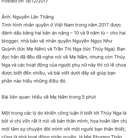
Posted on 18/12/2017
Ảnh: Nguyễn Lân Thắng.
Tình hình nhân quyền ở Việt Nam trong năm 2017 được
đánh dấu bằng hai bản án nặng – 10 và 9 năm tù – cho hai
blogger, nhà bảo vệ nhân quyền Nguyễn Ngọc Như
Quỳnh (tức Mẹ Nấm) và Trần Thị Nga (tức Thúy Nga). Bạn
đọc hẳn đã đều đã nghe nói về Mẹ Nấm, nhưng còn Thúy
Nga và các hoạt động của người phụ nữ này thì có lẽ chưa
được biết đến nhiều, và bài viết dưới đây sẽ giúp bạn
phần nào hiểu những điều đó.
Bài liên quan: Hiểu về Mẹ Nấm trong 5 phút
Một trong các lý do khiến công luận ít biết tới Thúy Nga là
bởi vì chị vốn rất ít nói về bản thân mình, họa hoằn lắm chị
mới tâm sự chuyện đời mình với một người bạn thân thiết,
cũng là nhà hoạt động nhân quyền, là Mai Phương Thảo