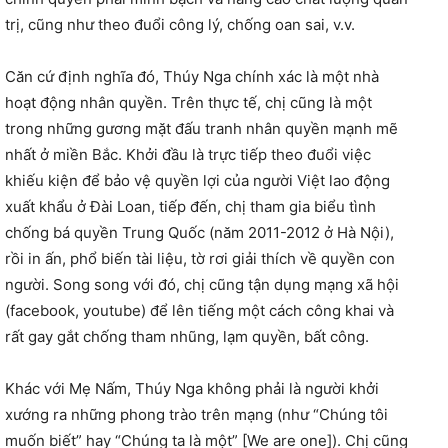
trị, cũng như theo đuổi công lý, chống oan sai, v.v.
Căn cứ định nghĩa đó, Thúy Nga chính xác là một nhà
hoạt động nhân quyền. Trên thực tế, chị cũng là một
trong những gương mặt đấu tranh nhân quyền mạnh mẽ
nhất ở miền Bắc. Khởi đầu là trực tiếp theo đuổi việc
khiếu kiện để bảo vệ quyền lợi của người Việt lao động
xuất khẩu ở Đài Loan, tiếp đến, chị tham gia biểu tình
chống bá quyền Trung Quốc (năm 2011-2012 ở Hà Nội),
rồi in ấn, phổ biến tài liệu, tờ rơi giải thích về quyền con
người. Song song với đó, chị cũng tận dụng mạng xã hội
(facebook, youtube) để lên tiếng một cách công khai và
rất gay gắt chống tham nhũng, lạm quyền, bất công.
Khác với Mẹ Nấm, Thúy Nga không phải là người khởi
xướng ra những phong trào trên mạng (như “Chúng tôi
muốn biết” hay “Chúng ta là một” [We are one]). Chị cũng