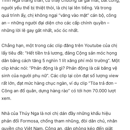
Tính Nga thẳng thắn, cứ thấy chướng tai gai mắt, bất công,
người yếu thế bị thiệt thòi, là chị lại lên tiếng. Và trong
quá trình ấy, chị không ngại “văng vào mặt” cán bộ, công
an – những người đại diện cho các cấp chính quyền –
những lời lẽ gay gắt nhất, xóc óc nhất.
Chẳng hạn, một trong các clip đăng trên Youtube của chị
lấy tiêu đề: “Hết tiền trả lương, đảng Cộng sản móc họng
dân bằng cách tăng 5 nghìn 1 lít xăng phí môi trường”. Một
clip khác nói: “Phản động là gì? Phản động là cái băng vệ
sinh của người phụ nữ”. Các clip lại còn đạt số lượng view
rất lớn, đạt mức hàng chục ngàn, ví dụ clip “Tòa trả đơn –
Công an đổ quân, dựng hàng rào” có tới hơn 70.000 lượt
xem.
Nhà của Thúy Nga là nơi chị dán đầy những khẩu hiệu
phản đối Formosa, chống tham nhũng, đòi dân chủ, nhân
quyền cho Việt Nam. Công an, dân phòng kéo đến giật