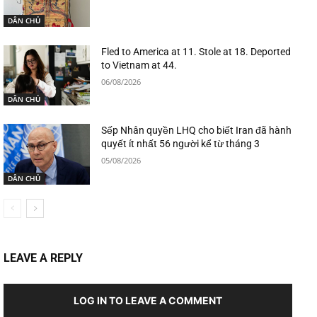
DÂN CHỦ
Fled to America at 11. Stole at 18. Deported
to Vietnam at 44.
06/08/2026
DÂN CHỦ
Sếp Nhân quyền LHQ cho biết Iran đã hành
quyết ít nhất 56 người kể từ tháng 3
05/08/2026
DÂN CHỦ
LEAVE A REPLY
LOG IN TO LEAVE A COMMENT