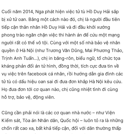
Cuối năm 2014, Nga phát hiện việc tử tù Hồ Duy Hải sắp
bị xử tử oan. Bằng một cách nào đó, chị là người đầu tiên
tiếp cận thân nhân Hồ Duy Hải và đi đầu khởi xướng
phong trào ngăn chặn việc thi hành án để cứu một mạng
người rất có thể vô tội. Cùng với một số nhà bảo vệ nhân
quyền ở Hà Nội (như Trương Văn Dũng, Mai Phương Thảo,
Trịnh Anh Tuấn…), chị in băng-rôn, biểu ngữ, tổ chức tọa
kháng phản đối án tử hình, đồng thời, tích cực đưa tin về
vụ việc trên facebook cá nhân, rồi hướng dẫn gia đình các
tử tù có dấu hiệu oan sai đi đưa đơn khắp Hà Nội kêu cứu.
Họ đưa đơn tới cơ quan nào, chị cũng nhiệt tình đi cùng
hỗ trợ, bảo vệ, động viên.
Cũng cần phải nói là các cơ quan nhà nước – như Viện
Kiểm sát, Tòa án Nhân dân, Quốc hội – luôn tỏ ra là những
chốn rất cao xa, bất khả tiếp cận, đối với dân thường thấp