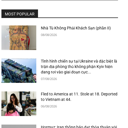
MOST POPULAR
Nhà Tù Không Phải Khách Sạn (phần II)
08/08/2026
Tình hình chiến sự tại Ukraine và đặc biệt là
trận địa phòng thủ không phận Kyiv hiện
đang rơi vào giai đoạn cực...
07/08/2026
Fled to America at 11. Stole at 18. Deported
to Vietnam at 44.
06/08/2026
Hormuz: Iran thông báo đạt thỏa thuận với