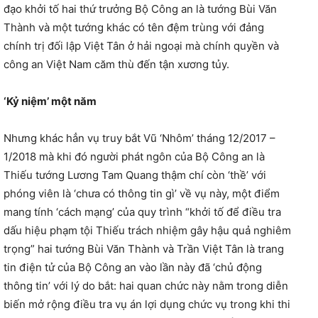
đạo khởi tố hai thứ trưởng Bộ Công an là tướng Bùi Văn
Thành và một tướng khác có tên đệm trùng với đảng
chính trị đối lập Việt Tân ở hải ngoại mà chính quyền và
công an Việt Nam căm thù đến tận xương tủy.
‘Kỷ niệm’ một năm
Nhưng khác hẳn vụ truy bắt Vũ ‘Nhôm’ tháng 12/2017 –
1/2018 mà khi đó người phát ngôn của Bộ Công an là
Thiếu tướng Lương Tam Quang thậm chí còn ‘thề’ với
phóng viên là ‘chưa có thông tin gì’ về vụ này, một điểm
mang tính ‘cách mạng’ của quy trình “khởi tố để điều tra
dấu hiệu phạm tội Thiếu trách nhiệm gây hậu quả nghiêm
trọng” hai tướng Bùi Văn Thành và Trần Việt Tân là trang
tin điện tử của Bộ Công an vào lần này đã ‘chủ động
thông tin’ với lý do bắt: hai quan chức này nằm trong diễn
biến mở rộng điều tra vụ án lợi dụng chức vụ trong khi thi