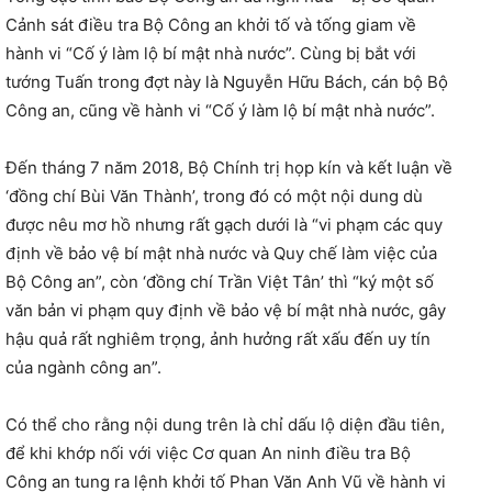
Cảnh sát điều tra Bộ Công an khởi tố và tống giam về
hành vi “Cố ý làm lộ bí mật nhà nước”. Cùng bị bắt với
tướng Tuấn trong đợt này là Nguyễn Hữu Bách, cán bộ Bộ
Công an, cũng về hành vi “Cố ý làm lộ bí mật nhà nước”.
Đến tháng 7 năm 2018, Bộ Chính trị họp kín và kết luận về
‘đồng chí Bùi Văn Thành’, trong đó có một nội dung dù
được nêu mơ hồ nhưng rất gạch dưới là “vi phạm các quy
định về bảo vệ bí mật nhà nước và Quy chế làm việc của
Bộ Công an”, còn ‘đồng chí Trần Việt Tân’ thì “ký một số
văn bản vi phạm quy định về bảo vệ bí mật nhà nước, gây
hậu quả rất nghiêm trọng, ảnh hưởng rất xấu đến uy tín
của ngành công an”.
Có thể cho rằng nội dung trên là chỉ dấu lộ diện đầu tiên,
để khi khớp nối với việc Cơ quan An ninh điều tra Bộ
Công an tung ra lệnh khởi tố Phan Văn Anh Vũ về hành vi