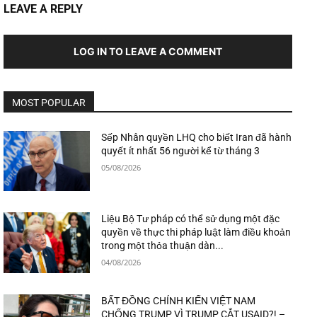
LEAVE A REPLY
LOG IN TO LEAVE A COMMENT
MOST POPULAR
Sếp Nhân quyền LHQ cho biết Iran đã hành
quyết ít nhất 56 người kể từ tháng 3
05/08/2026
Liệu Bộ Tư pháp có thể sử dụng một đặc
quyền về thực thi pháp luật làm điều khoản
trong một thỏa thuận dàn...
04/08/2026
BẤT ĐỒNG CHÍNH KIẾN VIỆT NAM
CHỐNG TRUMP VÌ TRUMP CẮT USAID?! –