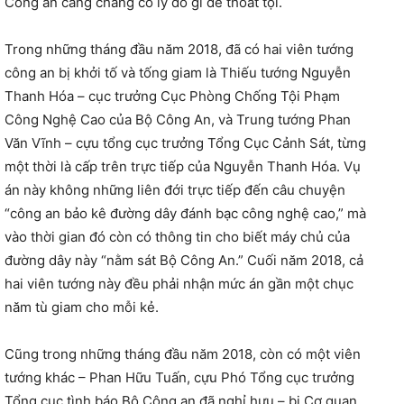
Công an càng chẳng có lý do gì để thoát tội.
Trong những tháng đầu năm 2018, đã có hai viên tướng
công an bị khởi tố và tống giam là Thiếu tướng Nguyễn
Thanh Hóa – cục trưởng Cục Phòng Chống Tội Phạm
Công Nghệ Cao của Bộ Công An, và Trung tướng Phan
Văn Vĩnh – cựu tổng cục trưởng Tổng Cục Cảnh Sát, từng
một thời là cấp trên trực tiếp của Nguyễn Thanh Hóa. Vụ
án này không những liên đới trực tiếp đến câu chuyện
“công an bảo kê đường dây đánh bạc công nghệ cao,” mà
vào thời gian đó còn có thông tin cho biết máy chủ của
đường dây này “nằm sát Bộ Công An.” Cuối năm 2018, cả
hai viên tướng này đều phải nhận mức án gần một chục
năm tù giam cho mỗi kẻ.
Cũng trong những tháng đầu năm 2018, còn có một viên
tướng khác – Phan Hữu Tuấn, cựu Phó Tổng cục trưởng
Tổng cục tình báo Bộ Công an đã nghỉ hưu – bị Cơ quan