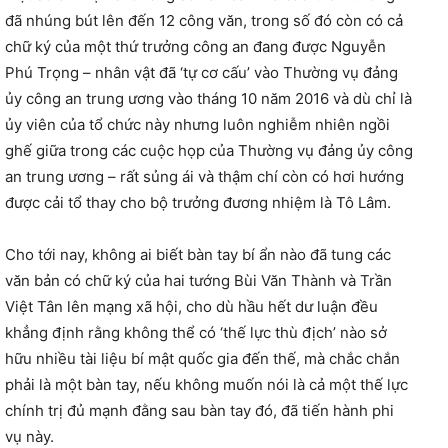
đã nhúng bút lên đến 12 công văn, trong số đó còn có cả
chữ ký của một thứ trưởng công an đang được Nguyễn
Phú Trọng – nhân vật đã ‘tự cơ cấu’ vào Thường vụ đảng
ủy công an trung ương vào tháng 10 năm 2016 và dù chỉ là
ủy viên của tổ chức này nhưng luôn nghiễm nhiên ngồi
ghế giữa trong các cuộc họp của Thường vụ đảng ủy công
an trung ương – rất sủng ái và thậm chí còn có hơi hướng
được cải tổ thay cho bộ trưởng đương nhiệm là Tô Lâm.
Cho tới nay, không ai biết bàn tay bí ẩn nào đã tung các
văn bản có chữ ký của hai tướng Bùi Văn Thành và Trần
Việt Tân lên mạng xã hội, cho dù hầu hết dư luận đều
khẳng định rằng không thể có ‘thế lực thù địch’ nào sở
hữu nhiều tài liệu bí mật quốc gia đến thế, mà chắc chắn
phải là một bàn tay, nếu không muốn nói là cả một thế lực
chính trị đủ mạnh đằng sau bàn tay đó, đã tiến hành phi
vụ này.