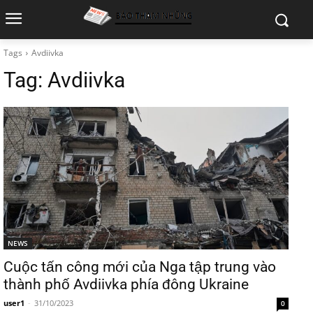
Tags
Avdiivka
Tag:
Avdiivka
NEWS
Cuộc tấn công mới của Nga tập trung vào
thành phố Avdiivka phía đông Ukraine
user1
-
31/10/2023
0