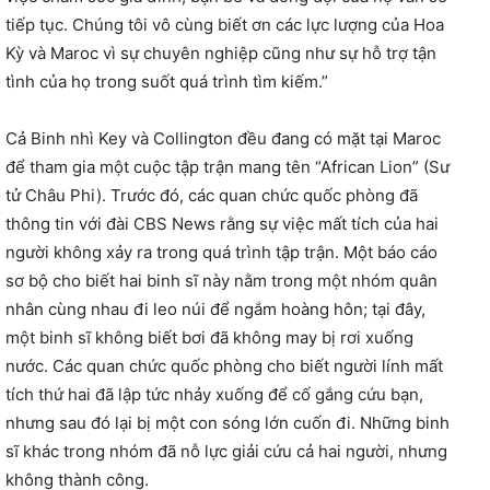
tiếp tục. Chúng tôi vô cùng biết ơn các lực lượng của Hoa
Kỳ và Maroc vì sự chuyên nghiệp cũng như sự hỗ trợ tận
tình của họ trong suốt quá trình tìm kiếm.”
Cả Binh nhì Key và Collington đều đang có mặt tại Maroc
để tham gia một cuộc tập trận mang tên “African Lion” (Sư
tử Châu Phi). Trước đó, các quan chức quốc phòng đã
thông tin với đài CBS News rằng sự việc mất tích của hai
người không xảy ra trong quá trình tập trận. Một báo cáo
sơ bộ cho biết hai binh sĩ này nằm trong một nhóm quân
nhân cùng nhau đi leo núi để ngắm hoàng hôn; tại đây,
một binh sĩ không biết bơi đã không may bị rơi xuống
nước. Các quan chức quốc phòng cho biết người lính mất
tích thứ hai đã lập tức nhảy xuống để cố gắng cứu bạn,
nhưng sau đó lại bị một con sóng lớn cuốn đi. Những binh
sĩ khác trong nhóm đã nỗ lực giải cứu cả hai người, nhưng
không thành công.