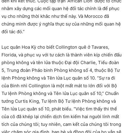
đến khi kết thúc. Cuộc tập trận ‘African Lion’ được tổ chức
nhằm xây dựng các mối quan hệ đối tác chính là để phục
vụ cho những thời khắc như thế này. Và Morocco đã
chứng minh được ý nghĩa thực sự của những mối quan hệ
đối tác đó.”
Lục quân Hoa Kỳ cho biết Collington quê ở Tavares,
Florida, và phục vụ với tư cách là thành viên kíp chiến đấu
phòng không và tên lửa thuộc Đại đội Charlie, Tiểu đoàn
5, Trung đoàn Pháo binh Phòng không số 4, thuộc Bộ Tư
lệnh Phòng không và Tên lửa Lục quân số 10. “Sự ra đi
của Binh nhì Collington là một mất mát to lớn đối với Bộ
Tư lệnh Phòng không và Tên lửa Lục quân số 10,” Chuẩn
tướng Curtis King, Tư lệnh Bộ Tư lệnh Phòng không và
Tên lửa Lục quân số 10, phát biểu. “Việc tìm thấy thi thể
của cô đã khép lại chiến dịch tìm kiếm hai người lính mất
tích của chúng tôi; tuy nhiên, cam kết của chúng tôi trong
việc chăm sóc gia đình, bạn bè và đồng đội của họ vẫn sẽ