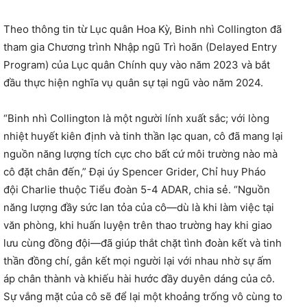
Theo thông tin từ Lục quân Hoa Kỳ, Binh nhì Collington đã
tham gia Chương trình Nhập ngũ Trì hoãn (Delayed Entry
Program) của Lục quân Chính quy vào năm 2023 và bắt
đầu thực hiện nghĩa vụ quân sự tại ngũ vào năm 2024.
“Binh nhì Collington là một người lính xuất sắc; với lòng
nhiệt huyết kiên định và tinh thần lạc quan, cô đã mang lại
nguồn năng lượng tích cực cho bất cứ môi trường nào mà
cô đặt chân đến,” Đại úy Spencer Grider, Chỉ huy Pháo
đội Charlie thuộc Tiểu đoàn 5-4 ADAR, chia sẻ. “Nguồn
năng lượng đầy sức lan tỏa của cô—dù là khi làm việc tại
văn phòng, khi huấn luyện trên thao trường hay khi giao
lưu cùng đồng đội—đã giúp thắt chặt tình đoàn kết và tinh
thần đồng chí, gắn kết mọi người lại với nhau nhờ sự ấm
áp chân thành và khiếu hài hước đầy duyên dáng của cô.
Sự vắng mặt của cô sẽ để lại một khoảng trống vô cùng to