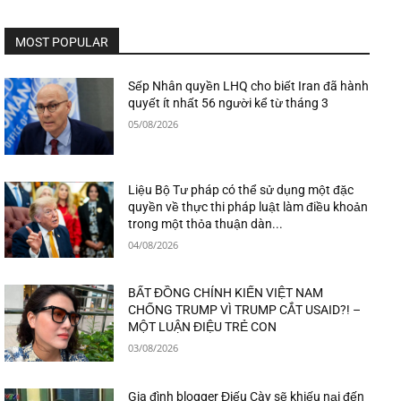
MOST POPULAR
Sếp Nhân quyền LHQ cho biết Iran đã hành
quyết ít nhất 56 người kể từ tháng 3
05/08/2026
Liệu Bộ Tư pháp có thể sử dụng một đặc
quyền về thực thi pháp luật làm điều khoản
trong một thỏa thuận dàn...
04/08/2026
BẤT ĐỒNG CHÍNH KIẾN VIỆT NAM
CHỐNG TRUMP VÌ TRUMP CẮT USAID?! –
MỘT LUẬN ĐIỆU TRẺ CON
03/08/2026
Gia đình blogger Điếu Cày sẽ khiếu nại đến