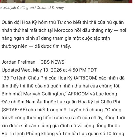
c. Mariyah Collington / Credit: U.S. Army
Quân đội Hoa Kỳ hôm thứ Tư cho biết thi thể của nữ quân
nhân thứ hai mất tích tại Morocco hồi đầu tháng này — nơi
hàng ngàn binh sĩ đang tham gia một cuộc tập trận
thường niên — đã được tìm thấy.
Jordan Freiman – CBS NEWS
Updated
Wed, May 13, 2026 at 4:50 PM PDT
“Bộ Tư lệnh Châu Phi của Hoa Kỳ (AFRICOM) xác nhận đã
tìm thấy thi thể của nữ quân nhân thứ hai của chúng tôi,
Binh nhất Mariyah Collington,” AFRICOM và Lực lượng
Đặc nhiệm Nam Âu thuộc Lục quân Hoa Kỳ tại Châu Phi
(SETAF-AF) cho biết trong một tuyên bố chung. “Chúng
tôi vô cùng thương tiếc trước sự ra đi của cô ấy, đồng thời
xin được sát cánh cùng gia đình cô và cộng đồng thuộc
Bộ Tư lệnh Phòng không và Tên lửa Lục quân số 10 trong