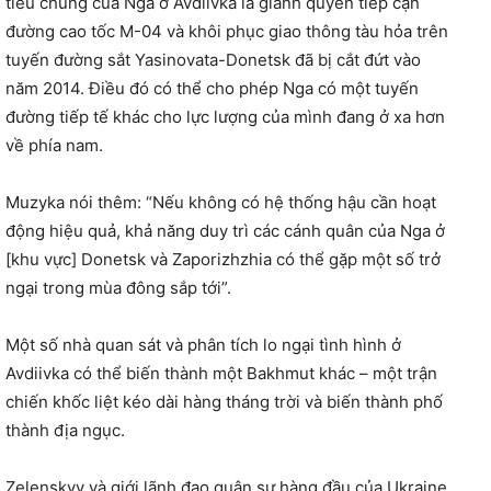
tiêu chung của Nga ở Avdiivka là giành quyền tiếp cận
đường cao tốc M-04 và khôi phục giao thông tàu hỏa trên
tuyến đường sắt Yasinovata-Donetsk đã bị cắt đứt vào
năm 2014. Điều đó có thể cho phép Nga có một tuyến
đường tiếp tế khác cho lực lượng của mình đang ở xa hơn
về phía nam.
Muzyka nói thêm: “Nếu không có hệ thống hậu cần hoạt
động hiệu quả, khả năng duy trì các cánh quân của Nga ở
[khu vực] Donetsk và Zaporizhzhia có thể gặp một số trở
ngại trong mùa đông sắp tới”.
Một số nhà quan sát và phân tích lo ngại tình hình ở
Avdiivka có thể biến thành một Bakhmut khác – một trận
chiến khốc liệt kéo dài hàng tháng trời và biến thành phố
thành địa ngục.
Zelenskyy và giới lãnh đạo quân sự hàng đầu của Ukraine