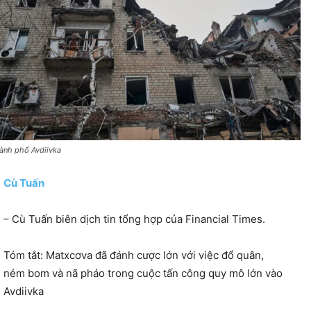
ành phố Avdiivka
Cù Tuấn
– Cù Tuấn biên dịch tin tổng hợp của Financial Times.
Tóm tắt: Matxcơva đã đánh cược lớn với việc đổ quân,
ném bom và nã pháo trong cuộc tấn công quy mô lớn vào
Avdiivka