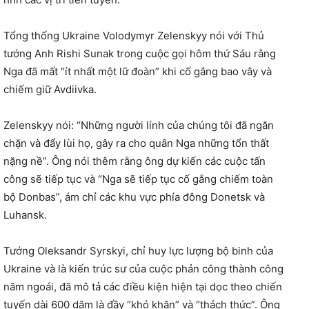
Tổng thống Ukraine Volodymyr Zelenskyy nói với Thủ
tướng Anh Rishi Sunak trong cuộc gọi hôm thứ Sáu rằng
Nga đã mất “ít nhất một lữ đoàn” khi cố gắng bao vây và
chiếm giữ Avdiivka.
Zelenskyy nói: “Những người lính của chúng tôi đã ngăn
chặn và đẩy lùi họ, gây ra cho quân Nga những tổn thất
nặng nề”. Ông nói thêm rằng ông dự kiến các cuộc tấn
công sẽ tiếp tục và “Nga sẽ tiếp tục cố gắng chiếm toàn
bộ Donbas”, ám chỉ các khu vực phía đông Donetsk và
Luhansk.
Tướng Oleksandr Syrskyi, chỉ huy lực lượng bộ binh của
Ukraine và là kiến trúc sư của cuộc phản công thành công
năm ngoái, đã mô tả các điều kiện hiện tại dọc theo chiến
tuyến dài 600 dặm là đầy “khó khăn” và “thách thức”. Ông