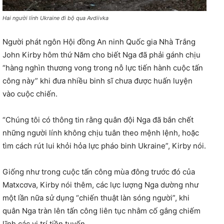
Hai người lính Ukraine đi bộ qua Avdiivka
Người phát ngôn Hội đồng An ninh Quốc gia Nhà Trắng
John Kirby hôm thứ Năm cho biết Nga đã phải gánh chịu
“hàng nghìn thương vong trong nỗ lực tiến hành cuộc tấn
công này” khi đưa nhiều binh sĩ chưa được huấn luyện
vào cuộc chiến.
“Chúng tôi có thông tin rằng quân đội Nga đã bắn chết
những người lính không chịu tuân theo mệnh lệnh, hoặc
tìm cách rút lui khỏi hỏa lực pháo binh Ukraine”, Kirby nói.
Giống như trong cuộc tấn công mùa đông trước đó của
Matxcơva, Kirby nói thêm, các lực lượng Nga dường như
một lần nữa sử dụng “chiến thuật làn sóng người”, khi
quân Nga tràn lên tấn công liên tục nhằm cố gắng chiếm
lĩnh các vị trí tiền tuyến.