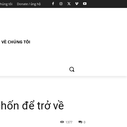
chúng tôi
Donate / ủng hộ
VỀ CHÚNG TÔI
hốn để trở về
1377
0