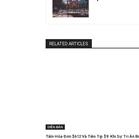
RELATED ARTICLES
DIỄN ĐÀN
Tấm Hóa Đơn $612 Và Tiền Tip $9: Khi Sự Tri Ân B