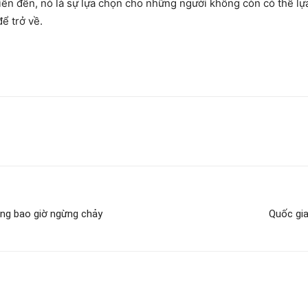
iên đến, nó là sự lựa chọn cho những người không còn có thể lự
ể trở về.
ng bao giờ ngừng chảy
Quốc gia