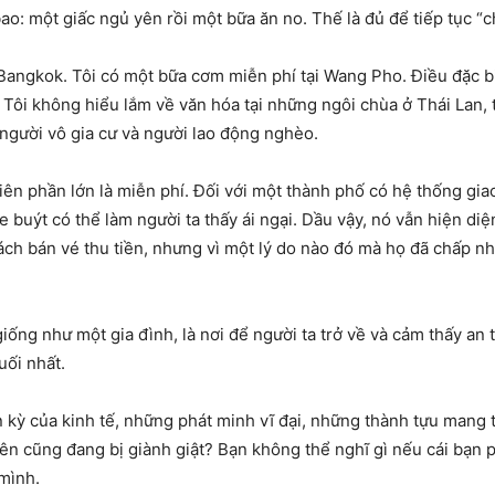
o: một giấc ngủ yên rồi một bữa ăn no. Thế là đủ để tiếp tục “
Bangkok. Tôi có một bữa cơm miễn phí tại Wang Pho. Điều đặc b
. Tôi không hiểu lắm về văn hóa tại những ngôi chùa ở Thái Lan, 
người vô gia cư và người lao động nghèo.
iên phần lớn là miễn phí. Đối với một thành phố có hệ thống gia
xe buýt có thể làm người ta thấy ái ngại. Dầu vậy, nó vẫn hiện d
ách bán vé thu tiền, nhưng vì một lý do nào đó mà họ đã chấp nh
iống như một gia đình, là nơi để người ta trở về và cảm thấy an t
uối nhất.
ần kỳ của kinh tế, những phát minh vĩ đại, những thành tựu mang
n cũng đang bị giành giật? Bạn không thể nghĩ gì nếu cái bạn phải
 mình.