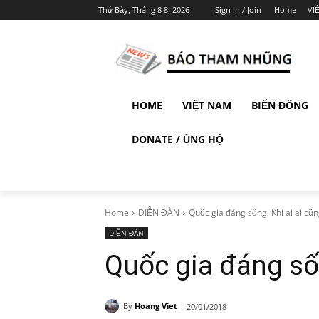
Thứ Bảy, Tháng 8 8, 2026
Sign in / Join
Home
VI
HOME
VIỆT NAM
BIỂN ĐÔNG
DONATE / ỦNG HỘ
Home
DIỄN ĐÀN
Quốc gia đáng sống: Khi ai ai cũn
DIỄN ĐÀN
Quốc gia đáng sốn
By
Hoang Viet
20/01/2018