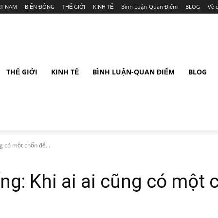
ỆT NAM
BIỂN ĐÔNG
THẾ GIỚI
KINH TẾ
Bình Luận-Quan Điểm
BLOG
Về 
THẾ GIỚI
KINH TẾ
BÌNH LUẬN-QUAN ĐIỂM
BLOG
g có một chốn để...
g: Khi ai ai cũng có một c