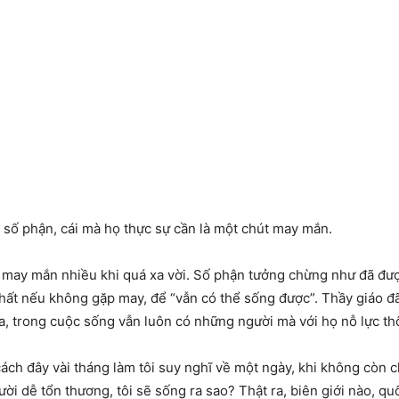
g số phận, cái mà họ thực sự cần là một chút may mắn.
may mắn nhiều khi quá xa vời. Số phận tưởng chừng như đã được
 nhất nếu không gặp may, để “vẫn có thể sống được”. Thầy giáo đã
 ra, trong cuộc sống vẫn luôn có những người mà với họ nỗ lực th
h đây vài tháng làm tôi suy nghĩ về một ngày, khi không còn ch
ười dễ tổn thương, tôi sẽ sống ra sao? Thật ra, biên giới nào, qu