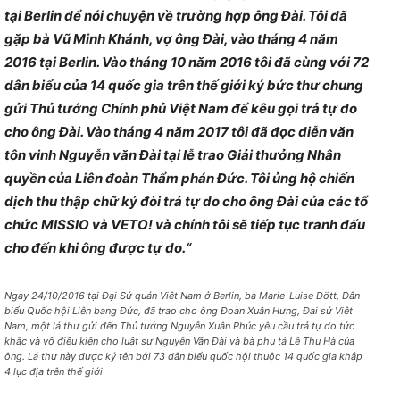
tại Berlin để nói chuyện về trường hợp ông Đài. Tôi đã
gặp bà Vũ Minh Khánh, vợ ông Đài, vào tháng 4 năm
2016 tại Berlin. Vào tháng 10 năm 2016 tôi đã cùng với 72
dân biểu của 14 quốc gia trên thế giới ký bức thư chung
gửi Thủ tướng Chính phủ Việt Nam để kêu gọi trả tự do
cho ông Đài. Vào tháng 4 năm 2017 tôi đã đọc diễn văn
tôn vinh Nguyễn văn Đài tại lễ trao Giải thưởng Nhân
quyền của Liên đoàn Thẩm phán Đức. Tôi ủng hộ chiến
dịch thu thập chữ ký đòi trả tự do cho ông Đài của các tổ
chức MISSIO và VETO! và chính tôi sẽ tiếp tục tranh đấu
cho đến khi ông được tự do.“
Ngày 24/10/2016 tại Đại Sứ quán Việt Nam ở Berlin, bà Marie-Luise Dött, Dân
biểu Quốc hội Liên bang Đức, đã trao cho ông Đoàn Xuân Hưng, Đại sứ Việt
Nam, một lá thư gửi đến Thủ tướng Nguyễn Xuân Phúc yêu cầu trả tự do tức
khắc và vô điều kiện cho luật sư Nguyễn Văn Đài và bà phụ tá Lê Thu Hà của
ông. Lá thư này được ký tên bởi 73 dân biểu quốc hội thuộc 14 quốc gia khắp
4 lục địa trên thế giới