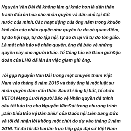
Nguyễn Văn Đài đã không làm gì khác hơn là dấn thân
tranh đấu ôn hòa cho nhân quyền và dân chủ tại đất
nước của mình. Các hoạt động của ông nằm trong khuôn
khổ của các nhân quyền như quyền tự do có quan điểm,
tự do hội họp, tự do lập hội, tự do đi lại và tự do tôn giáo.
Là một nhà bảo vệ nhân quyền, ông đã bảo vệ những
quyền này cho người khác. Tổ Công tác về Giam giữ Độc
đoán của LHQ đã lên án việc giam giữ ông.
Tôi gặp Nguyễn Văn Đài trong một chuyến thăm Việt
Nam vào tháng 8 năm 2015 và thấy ông là một luật sư
nhân quyền dám dấn thân. Sau khi ông bị bắt, tổ chức
VETO! Mạng Lưới Người Bảo vệ Nhân quyền đã thỉnh
cầu tôi bảo trợ cho Nguyễn Văn Đài trong chương trình
„Dân biểu Bảo vệ Dân biểu“ của Quốc hội Liên bang Đức
và tôi đã nhận lời không một chút do dự vào tháng 2 năm
2016. Từ đó tôi đã hai lần trực tiếp gặp đại sứ Việt Nam