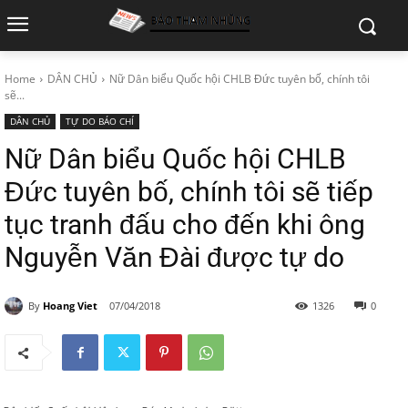
Home
DÂN CHỦ
Nữ Dân biểu Quốc hội CHLB Đức tuyên bố, chính tôi
sẽ...
DÂN CHỦ
TỰ DO BÁO CHÍ
Nữ Dân biểu Quốc hội CHLB
Đức tuyên bố, chính tôi sẽ tiếp
tục tranh đấu cho đến khi ông
Nguyễn Văn Đài được tự do
By
Hoang Viet
07/04/2018
1326
0