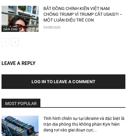
BẤT ĐỒNG CHÍNH KIẾN VIỆT NAM
CHỐNG TRUMP VÌ TRUMP CẮT USAID?! –
MỘT LUẬN ĐIỆU TRẺ CON
03/08/2026
DÂN CHỦ
LEAVE A REPLY
LOG IN TO LEAVE A COMMENT
MOST POPULAR
Tình hình chiến sự tại Ukraine và đặc biệt là
trận địa phòng thủ không phận Kyiv hiện
đang rơi vào giai đoạn cực...