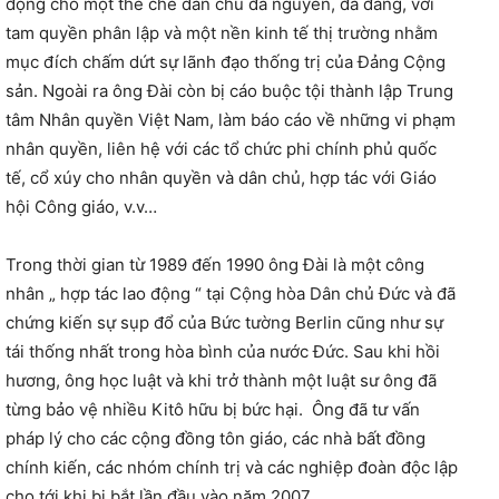
động cho một thể chế dân chủ đa nguyên, đa đảng, với
tam quyền phân lập và một nền kinh tế thị trường nhằm
mục đích chấm dứt sự lãnh đạo thống trị của Đảng Cộng
sản. Ngoài ra ông Đài còn bị cáo buộc tội thành lập Trung
tâm Nhân quyền Việt Nam, làm báo cáo về những vi phạm
nhân quyền, liên hệ với các tổ chức phi chính phủ quốc
tế, cổ xúy cho nhân quyền và dân chủ, hợp tác với Giáo
hội Công giáo, v.v…
Trong thời gian từ 1989 đến 1990 ông Đài là một công
nhân „ hợp tác lao động “ tại Cộng hòa Dân chủ Đức và đã
chứng kiến sự sụp đổ của Bức tường Berlin cũng như sự
tái thống nhất trong hòa bình của nước Đức. Sau khi hồi
hương, ông học luật và khi trở thành một luật sư ông đã
từng bảo vệ nhiều Kitô hữu bị bức hại. Ông đã tư vấn
pháp lý cho các cộng đồng tôn giáo, các nhà bất đồng
chính kiến, các nhóm chính trị và các nghiệp đoàn độc lập
cho tới khi bị bắt lần đầu vào năm 2007.