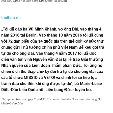
 Dân biểu Quốc hội Liên bang Đức Marie-Luise Dött
thoibao.de
„Tôi đã gặp bà Vũ Minh Khánh, vợ ông Đài, vào tháng 4
năm 2016 tại Berlin. Vào tháng 10 năm 2016 tôi đã cùng
với 72 dân biểu của 14 quốc gia trên thế giới ký bức thư
chung gửi Thủ tướng Chính phủ Việt Nam để kêu gọi trả
tự do cho ông Đài. Vào tháng 4 năm 2017 tôi đã đọc
diễn văn tôn vinh Nguyễn văn Đài tại lễ trao Giải thưởng
Nhân quyền của Liên đoàn Thẩm phán Đức. Tôi ủng hộ
chiến dịch thu thập chữ ký đòi trả tự do cho ông Đài của
các tổ chức MISSIO và VETO! và chính tôi sẽ tiếp tục
tranh đấu cho đến khi ông được tự do“, bà Marie-Luise
Dött -Dân biểu Quốc hội Liên bang Đức- tuyên bố.
Thông cáo báo chí ngày 06/04/2018 của nữ Dân biểu Quốc hội Liên bang Đức
Marie-Luise Dött