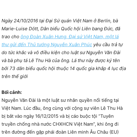
Ngày 24/10/2016 tại Đại Sứ quán Việt Nam ở Berlin, bà
Marie-Luise Dött, Dân biểu Quốc hội Liên bang Đức, đã
trao cho
ông Đoàn Xuân Hưng, Đại sứ Việt Nam, một lá
thư gửi đến Thủ tướng Nguyễn Xuân Phúc
yêu cầu trả tự
do tức khắc và vô điều kiện cho luật sư Nguyễn Văn Đài
và bà phụ tá Lê Thu Hà của ông. Lá thư này được ký tên
bởi 73 dân biểu quốc hội thuộc 14 quốc gia khắp 4 lục địa
trên thế giới
Bối cảnh:
Nguyễn Văn Đài là một luật sư nhân quyền nổi tiếng tại
Việt Nam. Lúc đầu, ông cùng với cộng sự viên Lê Thu Hà
bị bắt vào ngày 16/12/2015 và bị cáo buộc tội “Tuyên
truyền chống nhà nước CHXHCN Việt Nam”, khi ông đi
trên đường đến gặp phái đoàn Liên minh Âu Châu (EU)