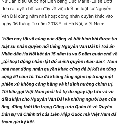
Nữ Dân biểu Quốc hội Liên bang Đức Marie-Luise Dött
đưa ra tuyên bố sau đây về việc kết án luật sư Nguyễn
Văn Đài cùng năm nhà hoạt động nhân quyền khác vào
ngày 06 tháng Tư năm 2018 * tại Hà Nội, Việt Nam:
“Hôm nay tôi vô cùng xúc động và bất bình khi được tin
luật sư nhân quyền nổi tiếng Nguyễn Văn Đài bị Toà án
Nhân dân Hà Nội kết án 15 năm tù và 5 năm quản chế về
„tội hoạt động nhằm lật đổ chính quyền nhân dân“. Năm
nhà hoạt động nhân quyền khác cũng đã bị kết án tổng
cộng 51 năm tù. Tòa đã không lắng nghe họ trong một
phiên xử không công bằng và bị định hướng chính trị.
Tôi kêu gọi Việt Nam phải trả tự do ngay lập tức và vô
điều kiện cho Nguyễn Văn Đài và những người bạn của
ông, đồng thời tôn trọng Công ước Quốc tế về Quyền
Dân sự và Chính trị của Liên Hiệp Quốc mà Việt Nam đã
tham gia ký kết.