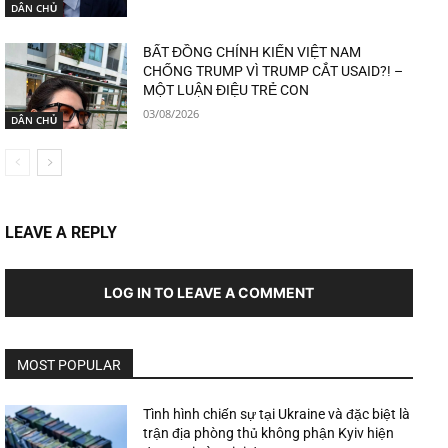
DÂN CHỦ
BẤT ĐỒNG CHÍNH KIẾN VIỆT NAM
CHỐNG TRUMP VÌ TRUMP CẮT USAID?! –
MỘT LUẬN ĐIỆU TRẺ CON
03/08/2026
DÂN CHỦ
LEAVE A REPLY
LOG IN TO LEAVE A COMMENT
MOST POPULAR
Tình hình chiến sự tại Ukraine và đặc biệt là
trận địa phòng thủ không phận Kyiv hiện