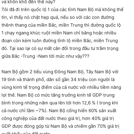
và khốn khổ đến thế này?
Tôi đã đi trên quốc lộ 1 của các tỉnh Nam Bộ mà không thể
tin, vì thấy nó chật hẹp quá, nếu so với các con đường
thênh thang của miền Bắc, miền Trung thì đường quốc lộ
1 chạy ngang khúc ruột miền Nam chỉ bằng hoặc nhiều
đoạn còn kém luôn đường tỉnh lộ miền Bắc, miền Trung
đó. Tại sao lại có
sự mất cân đối trong đầu tư trầm trọng
giữa Bắc -Trung -Nam tới mức như vậy???
Nam Bộ gồm 2 tiểu vùng Đông Nam Bộ, Tây Nam Bộ với
19 tỉnh và thành phố, dân số gần 34 triệu con người là
vùng kinh tế trọng điểm của cả nước với nhiều tiềm năng
lợi thế. Nam Bộ có mức tăng trưởng kinh tế GDP trung
bình trong những năm qua lên tới hơn 12,6 % ( trong khi
cả nước chỉ tầm ~7%). Nam Bộ cống hiến 60% sản xuất
công nghiệp của đất nước theo giá trị, hơn 40% giá trị
GDP được đóng góp từ Nam Bộ và chiếm gần 70% giá trị
xuất khẩu của đất nước.