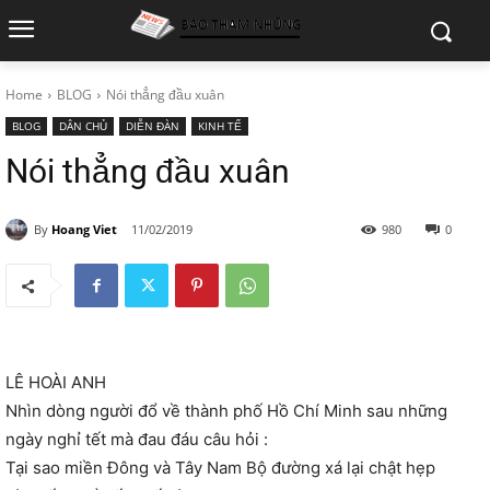
Home
BLOG
Nói thẳng đầu xuân
BLOG
DÂN CHỦ
DIỄN ĐÀN
KINH TẾ
Nói thẳng đầu xuân
By
Hoang Viet
11/02/2019
980
0
LÊ HOÀI ANH
Nhìn dòng người đổ về thành phố Hồ Chí Minh sau những
ngày nghỉ tết mà đau đáu câu hỏi :
Tại sao miền Đông và Tây Nam Bộ đường xá lại chật hẹp