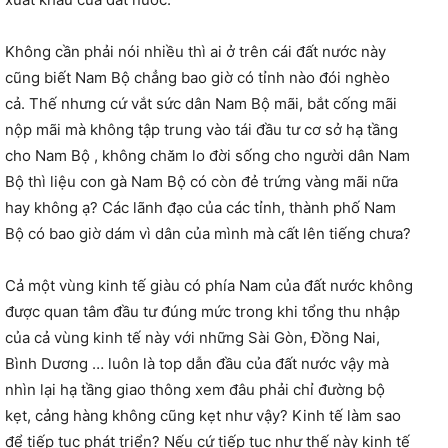
Không cần phải nói nhiều thì ai ở trên cái đất nước này
cũng biết Nam Bộ chẳng bao giờ có tỉnh nào đói nghèo
cả. Thế nhưng cứ vắt sức dân Nam Bộ mãi, bắt cống mãi
nộp mãi mà không tập trung vào tái đầu tư cơ sở hạ tầng
cho Nam Bộ , không chăm lo đời sống cho người dân Nam
Bộ thì liệu con gà Nam Bộ có còn đẻ trứng vàng mãi nữa
hay không ạ? Các lãnh đạo của các tỉnh, thành phố Nam
Bộ có bao giờ dám vì dân của mình mà cất lên tiếng chưa?
Cả một vùng kinh tế giàu có phía Nam của đất nước không
được quan tâm đầu tư đúng mức trong khi tổng thu nhập
của cả vùng kinh tế này với những Sài Gòn, Đồng Nai,
Bình Dương … luôn là top dẫn đầu của đất nước vậy mà
nhìn lại hạ tầng giao thông xem đâu phải chỉ đường bộ
kẹt, cảng hàng không cũng kẹt như vậy? Kinh tế làm sao
để tiếp tục phát triển? Nếu cứ tiếp tục như thế này kinh tế