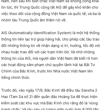
Nam, nên sau khi biết chắc Việt Nam sẽ không công khai
tin tức, thì Trung Quốc cũng tắt AIS để gây khó khăn cho
việc theo dõi của cộng đồng Việt Nam và quốc tế; và ba là
nhóm tàu Trung Quốc âm thầm rút về.
AIS (Automatically Identification System) là một hệ thống
thông tin liên lạc trợ giúp hàng hải, cho phép các tàu trao
đổi những thông tin về nhận dạng vị trí, hướng, tốc độ với
nhau hoặc trao đổi với các trạm trên bờ. Và nhờ những
thông tin của AIS, mà người dân Việt Nam đã biết rõ hơn
các hoạt động xâm phạm chủ quyền lãnh hải tại Bãi Tư
Chính của Bắc Kinh, trước khi Nhà nước Việt Nam lên
tiếng chính thức.
Trước đó, vào ngày 17/9, Bắc Kinh đã điều tàu Sansha 2
Hao (Tam Sa số 2) đến quần đảo Hoàng Sa để thực hiện
kiểm soát các khu vực mà Bắc Kinh cho rằng đó là ‘vùng
tranh chấp.’ Và tàu này có lượng giãn nước hơn 8.000 tấn;