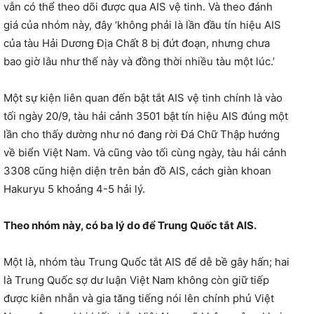
vẫn có thể theo dõi được qua AIS vệ tinh. Và theo đánh
giá của nhóm này, đây ‘không phải là lần đầu tín hiệu AIS
của tàu Hải Dương Địa Chất 8 bị đứt đoạn, nhưng chưa
bao giờ lâu như thế này và đồng thời nhiều tàu một lúc.’
Một sự kiện liên quan đến bật tắt AIS vệ tinh chính là vào
tối ngày 20/9, tàu hải cảnh 3501 bật tín hiệu AIS đúng một
lần cho thấy dường như nó đang rời Đá Chữ Thập hướng
về biển Việt Nam. Và cũng vào tối cùng ngày, tàu hải cảnh
3308 cũng hiện diện trên bản đồ AIS, cách giàn khoan
Hakuryu 5 khoảng 4-5 hải lý.
Theo nhóm này, có ba lý do để Trung Quốc tắt AIS.
Một là, nhóm tàu Trung Quốc tắt AIS để dễ bề gây hấn; hai
là Trung Quốc sợ dư luận Việt Nam không còn giữ tiếp
được kiên nhẫn và gia tăng tiếng nói lên chính phủ Việt