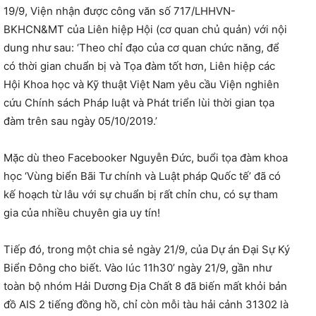
19/9, Viện nhận được công văn số 717/LHHVN-
BKHCN&MT của Liên hiệp Hội (cơ quan chủ quản) với nội
dung như sau: ‘Theo chỉ đạo của cơ quan chức năng, để
có thời gian chuẩn bị và Tọa đàm tốt hơn, Liên hiệp các
Hội Khoa học và Kỹ thuật Việt Nam yêu cầu Viện nghiên
cứu Chính sách Pháp luật và Phát triển lùi thời gian tọa
đàm trên sau ngày 05/10/2019.’
Mặc dù theo Facebooker Nguyễn Đức, buổi tọa đàm khoa
học ‘Vùng biển Bãi Tư chính và Luật pháp Quốc tế’ đã có
kế hoạch từ lâu với sự chuẩn bị rất chỉn chu, có sự tham
gia của nhiều chuyên gia uy tín!
Tiếp đó, trong một chia sẻ ngày 21/9, của Dự án Đại Sự Ký
Biển Đông cho biết. Vào lúc 11h30’ ngày 21/9, gần như
toàn bộ nhóm Hải Dương Địa Chất 8 đã biến mất khỏi bản
đồ AIS 2 tiếng đồng hồ, chỉ còn mỗi tàu hải cảnh 31302 là