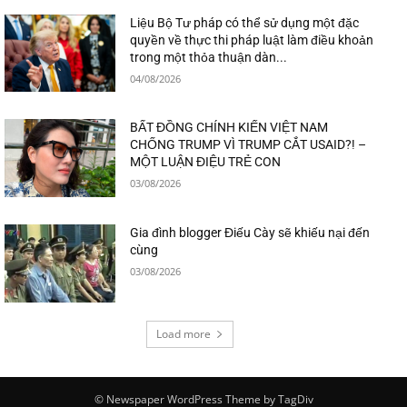
Liệu Bộ Tư pháp có thể sử dụng một đặc
quyền về thực thi pháp luật làm điều khoản
trong một thỏa thuận dàn...
04/08/2026
BẤT ĐỒNG CHÍNH KIẾN VIỆT NAM
CHỐNG TRUMP VÌ TRUMP CẮT USAID?! –
MỘT LUẬN ĐIỆU TRẺ CON
03/08/2026
Gia đình blogger Điếu Cày sẽ khiếu nại đến
cùng
03/08/2026
Load more
© Newspaper WordPress Theme by TagDiv