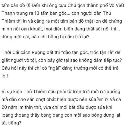
tấm bản đồ (!) Đến khi ông cựu Chủ tịch thành phố Võ Viết
Thanh trưng ra 13 tấm bản gốc… còn người dân Thủ
Thiêm thì in và căng ra một tấm bản đồ thật lớn để chứng
minh nỗi oan khuất, mọi diễn biến đang thật sôi nổi thì…
đùng một cái, báo chí bỗng bị câm trở lại?
Thời Cải cách Ruộng đất thì “đào tận gốc, trốc tận rễ” để
giết người vô tội, còn bây giờ tại sao không dám tiếp tục?
Câu hỏi nầy thì chỉ có “ngài” đảng trưởng mới có thể trả
lời!
Vì sự kiện Thủ Thiêm đâu phải từ trên trời mới rơi xuống
mà đàn chó săn chợt phát hiện được nên sủa ầm ĩ? Và cả
20 năm im thin thít, vừa chỉ mới bắt đầu được sủa khi
loáng thoáng thấy bóng dáng con mồi sao bỗng dưng lại
tắt tiếng?