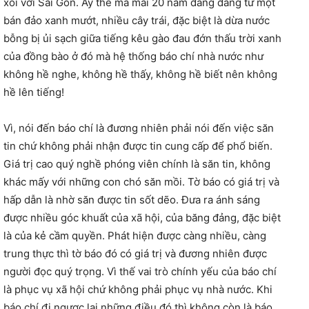
xôi với Sài Gòn. Ấy thế mà mãi 20 năm đằng đẵng từ một
bán đảo xanh mướt, nhiều cây trái, đặc biệt là dừa nước
bỗng bị ủi sạch giữa tiếng kêu gào đau đớn thấu trời xanh
của đồng bào ở đó mà hệ thống báo chí nhà nước như
không hề nghe, không hề thấy, không hề biết nên không
hề lên tiếng!
Vì, nói đến báo chí là đương nhiên phải nói đến việc săn
tin chứ không phải nhận được tin cung cấp để phổ biến.
Giá trị cao quý nghề phóng viên chính là săn tin, không
khác mấy với những con chó săn mồi. Tờ báo có giá trị và
hấp dẫn là nhờ săn được tin sốt dẽo. Đưa ra ánh sáng
được nhiều góc khuất của xã hội, của băng đảng, đặc biệt
là của kẻ cầm quyền. Phát hiện được càng nhiều, càng
trung thực thì tờ báo đó có giá trị và đương nhiên được
người đọc quý trọng. Vì thế vai trò chính yếu của báo chí
là phục vụ xã hội chứ không phải phục vụ nhà nước. Khi
báo chí đi ngược lại những điều đó thì không còn là báo