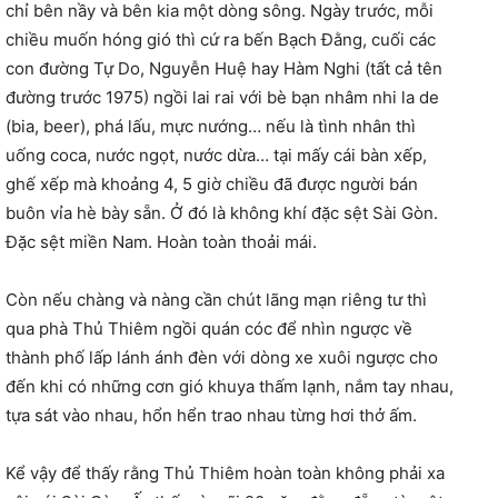
chỉ bên nầy và bên kia một dòng sông. Ngày trước, mỗi
chiều muốn hóng gió thì cứ ra bến Bạch Đằng, cuối các
con đường Tự Do, Nguyễn Huệ hay Hàm Nghi (tất cả tên
đường trước 1975) ngồi lai rai với bè bạn nhâm nhi la de
(bia, beer), phá lấu, mực nướng… nếu là tình nhân thì
uống coca, nước ngọt, nước dừa… tại mấy cái bàn xếp,
ghế xếp mà khoảng 4, 5 giờ chiều đã được người bán
buôn vỉa hè bày sẵn. Ở đó là không khí đặc sệt Sài Gòn.
Đặc sệt miền Nam. Hoàn toàn thoải mái.
Còn nếu chàng và nàng cần chút lãng mạn riêng tư thì
qua phà Thủ Thiêm ngồi quán cóc để nhìn ngược về
thành phố lấp lánh ánh đèn với dòng xe xuôi ngược cho
đến khi có những cơn gió khuya thấm lạnh, nắm tay nhau,
tựa sát vào nhau, hổn hển trao nhau từng hơi thở ấm.
Kể vậy để thấy rằng Thủ Thiêm hoàn toàn không phải xa