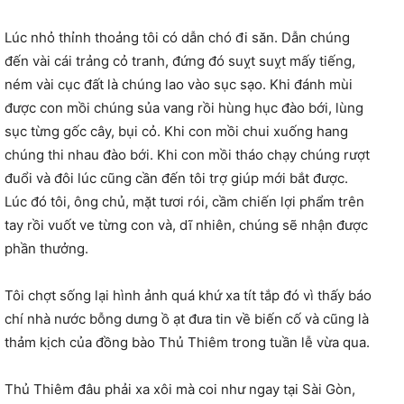
Lúc nhỏ thỉnh thoảng tôi có dẫn chó đi săn. Dẫn chúng
đến vài cái trảng cỏ tranh, đứng đó suỵt suỵt mấy tiếng,
ném vài cục đất là chúng lao vào sục sạo. Khi đánh mùi
được con mồi chúng sủa vang rồi hùng hục đào bới, lùng
sục từng gốc cây, bụi cỏ. Khi con mồi chui xuống hang
chúng thi nhau đào bới. Khi con mồi tháo chạy chúng rượt
đuổi và đôi lúc cũng cần đến tôi trợ giúp mới bắt được.
Lúc đó tôi, ông chủ, mặt tươi rói, cầm chiến lợi phẩm trên
tay rồi vuốt ve từng con và, dĩ nhiên, chúng sẽ nhận được
phần thưởng.
Tôi chợt sống lại hình ảnh quá khứ xa tít tắp đó vì thấy báo
chí nhà nước bỗng dưng ồ ạt đưa tin về biến cố và cũng là
thảm kịch của đồng bào Thủ Thiêm trong tuần lễ vừa qua.
Thủ Thiêm đâu phải xa xôi mà coi như ngay tại Sài Gòn,