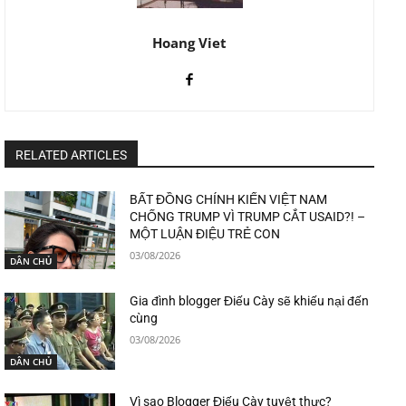
Hoang Viet
RELATED ARTICLES
BẤT ĐỒNG CHÍNH KIẾN VIỆT NAM
CHỐNG TRUMP VÌ TRUMP CẮT USAID?! –
MỘT LUẬN ĐIỆU TRẺ CON
03/08/2026
DÂN CHỦ
Gia đình blogger Điếu Cày sẽ khiếu nại đến
cùng
03/08/2026
DÂN CHỦ
Vì sao Blogger Điếu Cày tuyệt thực?