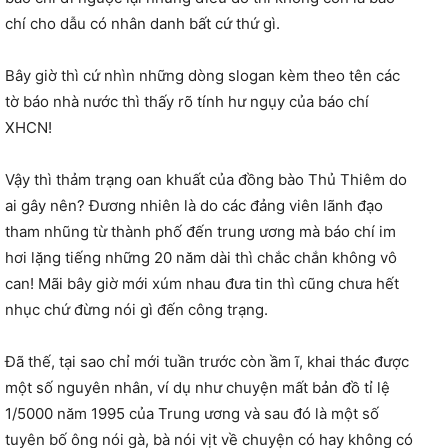
chí cho dẫu có nhân danh bất cứ thứ gì.
Bây giờ thì cứ nhìn những dòng slogan kèm theo tên các
tờ báo nhà nước thì thấy rõ tính hư ngụy của báo chí
XHCN!
Vậy thì thảm trạng oan khuất của đồng bào Thủ Thiêm do
ai gây nên? Đương nhiên là do các đảng viên lãnh đạo
tham nhũng từ thành phố đến trung ương mà báo chí im
hơi lặng tiếng những 20 năm dài thì chắc chắn không vô
can! Mãi bây giờ mới xúm nhau đưa tin thì cũng chưa hết
nhục chứ đừng nói gì đến công trạng.
Đã thế, tại sao chỉ mới tuần trước còn ầm ĩ, khai thác được
một số nguyên nhân, ví dụ như chuyện mất bản đồ tỉ lệ
1/5000 năm 1995 của Trung ương và sau đó là một số
tuyên bố ông nói gà, bà nói vịt về chuyện có hay không có