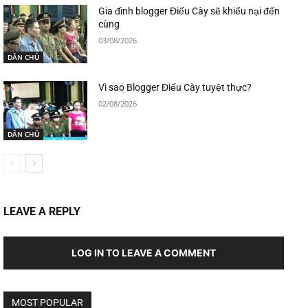
Gia đình blogger Điếu Cày sẽ khiếu nại đến
cùng
03/08/2026
DÂN CHỦ
Vì sao Blogger Điếu Cày tuyệt thực?
02/08/2026
DÂN CHỦ
LEAVE A REPLY
LOG IN TO LEAVE A COMMENT
MOST POPULAR