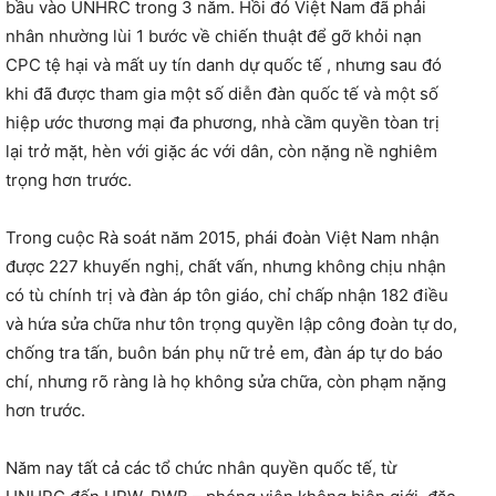
bầu vào UNHRC trong 3 năm. Hồi đó Việt Nam đã phải
nhân nhường lùi 1 bước về chiến thuật để gỡ khỏi nạn
CPC tệ hại và mất uy tín danh dự quốc tế , nhưng sau đó
khi đã được tham gia một số diễn đàn quốc tế và một số
hiệp ước thương mại đa phương, nhà cầm quyền tòan trị
lại trở mặt, hèn với giặc ác với dân, còn nặng nề nghiêm
trọng hơn trước.
Trong cuộc Rà soát năm 2015, phái đoàn Việt Nam nhận
được 227 khuyến nghị, chất vấn, nhưng không chịu nhận
có tù chính trị và đàn áp tôn giáo, chỉ chấp nhận 182 điều
và hứa sửa chữa như tôn trọng quyền lập công đoàn tự do,
chống tra tấn, buôn bán phụ nữ trẻ em, đàn áp tự do báo
chí, nhưng rõ ràng là họ không sửa chữa, còn phạm nặng
hơn trước.
Năm nay tất cả các tổ chức nhân quyền quốc tế, từ