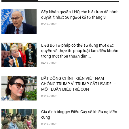
Sếp Nhân quyền LHQ cho biết Iran đã hành
quyết ít nhất 56 người kể từ tháng 3
05/08/2026
Liệu Bộ Tư pháp có thể sử dụng một đặc
quyền về thực thi pháp luật làm điều khoản
trong một thỏa thuận dàn...
04/08/2026
BẤT ĐỒNG CHÍNH KIẾN VIỆT NAM
CHỐNG TRUMP VÌ TRUMP CẮT USAID?! –
MỘT LUẬN ĐIỆU TRẺ CON
03/08/2026
Gia đình blogger Điếu Cày sẽ khiếu nại đến
cùng
03/08/2026