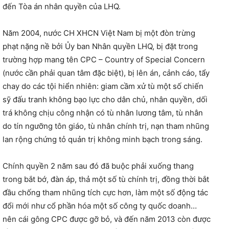
đến Tòa án nhân quyền của LHQ.
Năm 2004, nước CH XHCN Việt Nam bị một đòn trừng
phạt nặng nề bởi Ủy ban Nhân quyền LHQ, bị đặt trong
trường hợp mang tên CPC – Country of Special Concern
(nước cần phải quan tâm đặc biệt), bị lên án, cảnh cáo, tẩy
chay do các tội hiển nhiên: giam cầm xử tù một số chiến
sỹ đấu tranh không bạo lực cho dân chủ, nhân quyền, dối
trá không chịu công nhận có tù nhân lương tâm, tù nhân
do tín ngưỡng tôn giáo, tù nhân chính trị, nạn tham nhũng
lan rộng chứng tỏ quản trị không minh bạch trong sáng.
Chính quyền 2 năm sau đó đã buộc phải xuống thang
trong bắt bớ, đàn áp, thả một số tù chính trị, đồng thời bắt
đầu chống tham nhũng tích cực hơn, làm một số động tác
đổi mới như cổ phần hóa một số công ty quốc doanh…
nên cái gông CPC được gỡ bỏ, và đến năm 2013 còn được