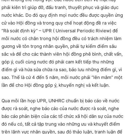
phải kiên trì giúp đỡ, đấu tranh, thuyết phục và giáo dục
nước khác. Do đó quy định mọi nước đều được quyền ứng
cử vào Hội đồng và trong quy chế hoạt động đề ra việc
‘’Rà soát định kỳ’’ – UPR ( Universal Periodic Riview) để
mỗi nước có chân trong hội đồng đều có trách nhiệm làm
gương về tôn trọng nhân quyền, phải tự kiểm điểm sâu
sắc và để cho các thành viên hội đồng phê bình, chất vấn,
góp ý, cuối cùng nước đó phải cam kết tiếp thu những
điểm gì và hứa sửa chữa ra sao, bảo lưu những điểm gì, vì
sao. Thế là cứ 4 đến 5 năm, mỗi nước phải ‘’lên mâm’’ một
lần để cho Hội đồng góp ý, khuyến nghị và kết luận.
Qua mỗi lần họp UPR, UNHRC chuẩn bị báo cáo về nước
được rà soát, nghe báo cáo của nước được rà soát, nghe
báo cáo phản biện của các tổ chức xã hội dân sự của nước
đó nếu có, tất cả tập trung vào những ưu và khuyết điểm
trên lãnh vực nhân quyền, sau đó thảo luận, tranh luận để