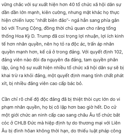
vững chắc với sự xuất hiện hơn 40 tổ chức xã hội dân sự
dần dần lớn mạnh, kiên cường, nhưng mặt khác họ thực
hiện chiến lược ‘’nhất biên đảo’’- ngả hẳn sang phía gắn
bó với Trung Cộng, đồng thời chủ quan cho rằng tổng
thống Hoa Kỳ D. Trump đã coi trọng lợi nhuận, lợi ích kinh
tế hơn nhân quyền, nên họ tỏ ra độc ác, trấn áp nhân
quyền mạnh hơn, kể cả ở trong đảng. Với quyết định 102,
đảng viên nào đòi đa nguyên đa đảng, tam quyền phân
lập, ủng hộ sự xuất hiện nhiều tổ chức xã hội dân sự sẽ bị
khai trừ ra khỏi đảng, một quyết định mang tính chất phát
xít, bị nhiều đảng viên cao cấp bác bỏ.
Cần chỉ rõ chế độ độc đảng đã bị thiệt thòi cực lớn do vi
phạm nhân quyền, họ bị cô lập hơn bao giờ hết. Do cử
một giới chức an ninh cấp cao sang châu Âu tổ chức bắt
cóc ở CHLB Đức mà hiệp định tự do thương mại với Liên
Âu bị đình hõan không thời hạn, do thiếu luật pháp công