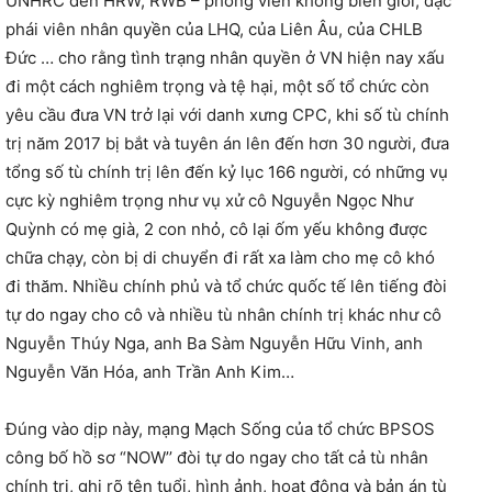
UNHRC đến HRW, RWB – phóng viên không biên giới, đặc
phái viên nhân quyền của LHQ, của Liên Âu, của CHLB
Đức … cho rằng tình trạng nhân quyền ở VN hiện nay xấu
đi một cách nghiêm trọng và tệ hại, một số tổ chức còn
yêu cầu đưa VN trở lại với danh xưng CPC, khi số tù chính
trị năm 2017 bị bắt và tuyên án lên đến hơn 30 người, đưa
tổng số tù chính trị lên đến kỷ lục 166 người, có những vụ
cực kỳ nghiêm trọng như vụ xử cô Nguyễn Ngọc Như
Quỳnh có mẹ già, 2 con nhỏ, cô lại ốm yếu không được
chữa chạy, còn bị di chuyển đi rất xa làm cho mẹ cô khó
đi thăm. Nhiều chính phủ và tổ chức quốc tế lên tiếng đòi
tự do ngay cho cô và nhiều tù nhân chính trị khác như cô
Nguyễn Thúy Nga, anh Ba Sàm Nguyễn Hữu Vinh, anh
Nguyễn Văn Hóa, anh Trần Anh Kim…
Đúng vào dịp này, mạng Mạch Sống của tổ chức BPSOS
công bố hồ sơ “NOW’’ đòi tự do ngay cho tất cả tù nhân
chính trị, ghi rõ tên tuổi, hình ảnh, họat động và bản án tù