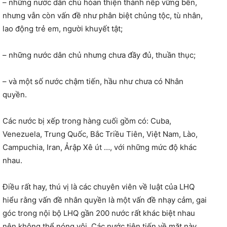
– những nước dân chủ hòan thiện thành nếp vững bền,
nhưng vẫn còn vấn đề như phân biệt chủng tộc, tù nhân,
lao động trẻ em, người khuyết tật;
– những nước dân chủ nhưng chưa đầy đủ, thuần thục;
– và một số nước chậm tiến, hầu như chưa có Nhân
quyền.
Các nước bị xếp trong hàng cuối gồm có: Cuba,
Venezuela, Trung Quốc, Bắc Triều Tiên, Việt Nam, Lào,
Campuchia, Iran, Ảrập Xê út …, với những mức độ khác
nhau.
Điều rất hay, thú vị là các chuyên viên về luật của LHQ
hiểu rằng vấn đề nhân quyền là một vấn đề nhạy cảm, gai
góc trong nội bộ LHQ gần 200 nước rất khác biệt nhau
nên không thể nóng vội. Các nước tiên tiến về mặt này