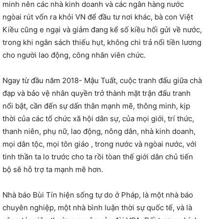
minh nên các nhà kinh doanh và các ngân hàng nước
ngòai rút vốn ra khỏi VN để đầu tư nơi khác, bà con Việt
Kiều cũng e ngại và giảm đang kể số kiều hối gửi về nước,
trong khi ngân sách thiếu hụt, không chi trả nổi tiền lương
cho người lao động, công nhân viên chức.
Ngay từ đầu năm 2018- Mậu Tuất, cuộc tranh đấu giữa chà
đạp và bảo vệ nhân quyền trở thành mặt trận đấu tranh
nổi bật, cần đến sự dấn thân mạnh mẽ, thông minh, kịp
thời của các tổ chức xã hội dân sự, của mọi giới, trí thức,
thanh niên, phụ nữ, lao động, nông dân, nhà kinh doanh,
mọi dân tộc, mọi tôn giáo , trong nước và ngòai nước, với
tinh thần ta lo trước cho ta rồi tòan thế giới dân chủ tiến
bộ sẽ hỗ trợ ta mạnh mẽ hơn.
Nhà báo Bùi Tín hiện sống tự do ở Pháp, là một nhà báo
chuyên nghiệp, một nhà bình luận thời sự quốc tế, và là