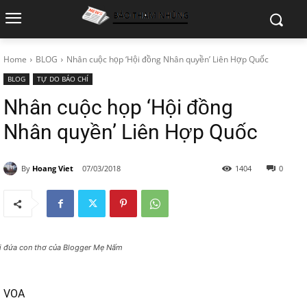
Home
BLOG
Nhân cuộc họp ‘Hội đồng Nhân quyền’ Liên Hợp Quốc
BLOG
TỰ DO BÁO CHÍ
Nhân cuộc họp ‘Hội đồng
Nhân quyền’ Liên Hợp Quốc
By
Hoang Viet
07/03/2018
1404
0
i đứa con thơ của Blogger Mẹ Nấm
VOA