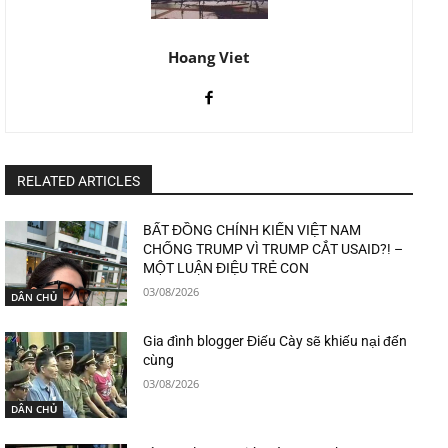
Hoang Viet
RELATED ARTICLES
BẤT ĐỒNG CHÍNH KIẾN VIỆT NAM
CHỐNG TRUMP VÌ TRUMP CẮT USAID?! –
MỘT LUẬN ĐIỆU TRẺ CON
03/08/2026
DÂN CHỦ
Gia đình blogger Điếu Cày sẽ khiếu nại đến
cùng
03/08/2026
DÂN CHỦ