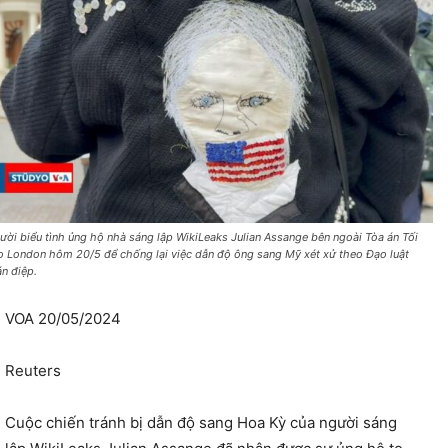
ười biểu tình ủng hộ nhà sáng lập WikiLeaks Julian Assange bên ngoài Tòa án Tối
o London hôm 20/5 để chống lại việc dẫn độ ông sang Mỹ xét xử theo Đạo luật
án điệp.
VOA 20/05/2024
Reuters
Cuộc chiến tránh bị dẫn độ sang Hoa Kỳ của người sáng