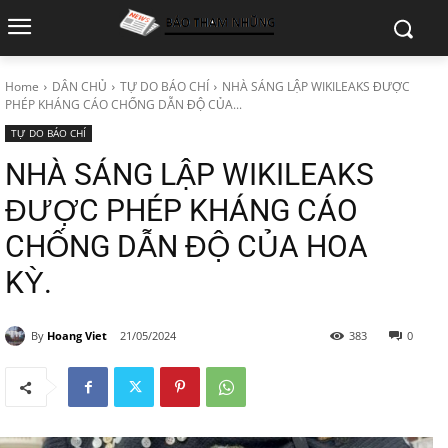
Home
DÂN CHỦ
TỰ DO BÁO CHÍ
NHÀ SÁNG LẬP WIKILEAKS ĐƯỢC
PHÉP KHÁNG CÁO CHỐNG DẪN ĐỘ CỦA...
TỰ DO BÁO CHÍ
NHÀ SÁNG LẬP WIKILEAKS
ĐƯỢC PHÉP KHÁNG CÁO
CHỐNG DẪN ĐỘ CỦA HOA
KỲ.
By
Hoang Viet
21/05/2024
383
0