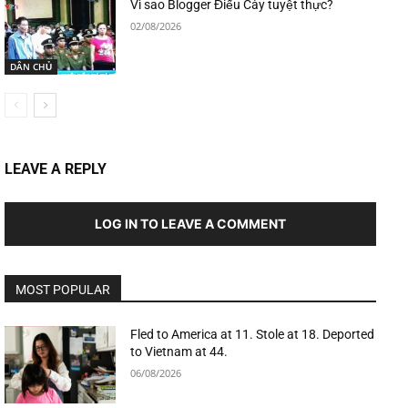
Vì sao Blogger Điếu Cày tuyệt thực?
02/08/2026
DÂN CHỦ
LEAVE A REPLY
LOG IN TO LEAVE A COMMENT
MOST POPULAR
Fled to America at 11. Stole at 18. Deported
to Vietnam at 44.
06/08/2026