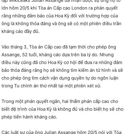
lập WikiLeaks Julian Assange đã nhận được sự ủng hộ to
lớn hôm 20/5 khi Tòa án Cấp cao London ra phán quyết
rằng những đảm bảo của Hoa Kỳ đối với trường hợp của
ông là không thỏa đáng và ông sẽ có một phiên điều trần
kháng cáo đầy đủ.
Vào tháng 3, Tòa án Cấp cao đã tạm thời cho phép ông
Assange, 52 tuổi, kháng cáo dựa trên ba lý do. Nhưng
điều này cũng đã cho Hoa Kỳ cơ hội để đưa ra những đảm
bảo thỏa đáng rằng họ sẽ không tìm kiếm án tử hình và sẽ
cho phép ông tìm cách vận dụng quyền tự do ngôn luận
trong Tu chính án thứ nhất tại một phiên xét xử.
Trong một phán quyết ngắn, hai thẩm phán cấp cao cho
biết đệ trình của Hoa Kỳ là không đủ và cho biết họ sẽ cho
phép tiến hành kháng cáo.
Các luật sư của ông Julian Assange hôm 20/5 nói với Tòa