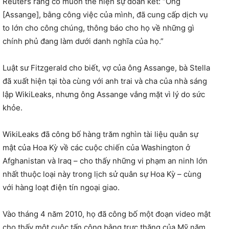
Reuters rằng cô muốn thể hiện sự đoàn kết: “Ông
[Assange], bằng công việc của mình, đã cung cấp dịch vụ
to lớn cho công chúng, thông báo cho họ về những gì
chính phủ đang làm dưới danh nghĩa của họ.”
Luật sư Fitzgerald cho biết, vợ của ông Assange, bà Stella
đã xuất hiện tại tòa cùng với anh trai và cha của nhà sáng
lập WikiLeaks, nhưng ông Assange vắng mặt vì lý do sức
khỏe.
WikiLeaks đã công bố hàng trăm nghìn tài liệu quân sự
mật của Hoa Kỳ về các cuộc chiến của Washington ở
Afghanistan và Iraq – cho thấy những vi phạm an ninh lớn
nhất thuộc loại này trong lịch sử quân sự Hoa Kỳ – cùng
với hàng loạt điện tín ngoại giao.
Vào tháng 4 năm 2010, họ đã công bố một đoạn video mật
cho thấy một cuộc tấn công bằng trực thăng của Mỹ năm