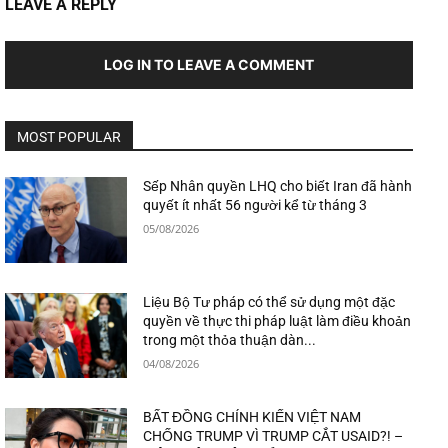
LEAVE A REPLY
LOG IN TO LEAVE A COMMENT
MOST POPULAR
Sếp Nhân quyền LHQ cho biết Iran đã hành
quyết ít nhất 56 người kể từ tháng 3
05/08/2026
Liệu Bộ Tư pháp có thể sử dụng một đặc
quyền về thực thi pháp luật làm điều khoản
trong một thỏa thuận dàn...
04/08/2026
BẤT ĐỒNG CHÍNH KIẾN VIỆT NAM
CHỐNG TRUMP VÌ TRUMP CẮT USAID?! –