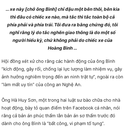
… xe này [chở ông Bình] chỉ đậu một bên thôi, bên kia
thì đâu có chiếc xe nào, mà tắc thì tắc toàn bộ cả
phía phải và phía trái. Tôi đưa ra bằng chứng đó, tôi
nghĩ rằng lý do tắc nghẽn giao thông là do một số
người hiếu kỳ, chứ không phải do chiếc xe của
Hoàng Bình …
Hội đồng xét xử cho rằng các hành động của ông Bình
“kích động, gây rối, chống lại lực lượng làm nhiệm vụ, gây
ảnh hưởng nghiêm trọng đến an ninh trật tự”, ngoài ra còn
“làm mất uy tín” của công an Nghệ An.
Ông Hà Huy Sơn, một trong hai luật sư bào chữa cho nhà
hoạt động, bày tỏ quan điểm trên Facebook cá nhân, nói
rằng cả bản án phúc thẩm lẫn bản án sơ thẩm trước đó
dành cho ông Bình là “bất công, vi phạm tố tụng”.