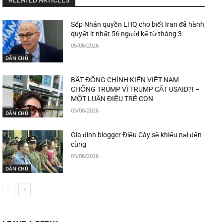
RELATED ARTICLES
Sếp Nhân quyền LHQ cho biết Iran đã hành
quyết ít nhất 56 người kể từ tháng 3
05/08/2026
DÂN CHỦ
BẤT ĐỒNG CHÍNH KIẾN VIỆT NAM
CHỐNG TRUMP VÌ TRUMP CẮT USAID?! –
MỘT LUẬN ĐIỆU TRẺ CON
03/08/2026
DÂN CHỦ
Gia đình blogger Điếu Cày sẽ khiếu nại đến
cùng
03/08/2026
DÂN CHỦ