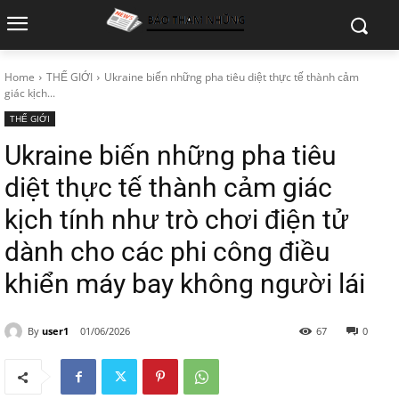
Home
THẾ GIỚI
Ukraine biến những pha tiêu diệt thực tế thành cảm
giác kịch...
THẾ GIỚI
Ukraine biến những pha tiêu
diệt thực tế thành cảm giác
kịch tính như trò chơi điện tử
dành cho các phi công điều
khiển máy bay không người lái
By
user1
01/06/2026
67
0