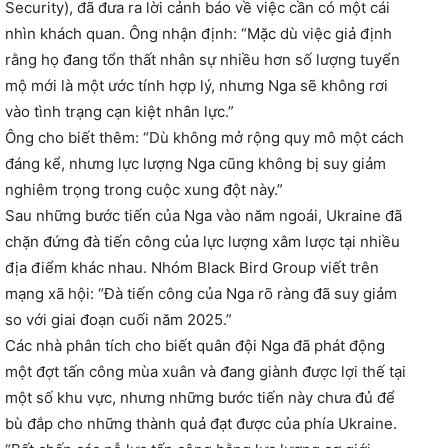
Security), đã đưa ra lời cảnh báo về việc cần có một cái
nhìn khách quan. Ông nhận định: “Mặc dù việc giả định
rằng họ đang tổn thất nhân sự nhiều hơn số lượng tuyển
mộ mới là một ước tính hợp lý, nhưng Nga sẽ không rơi
vào tình trạng cạn kiệt nhân lực.”
Ông cho biết thêm: “Dù không mở rộng quy mô một cách
đáng kể, nhưng lực lượng Nga cũng không bị suy giảm
nghiêm trọng trong cuộc xung đột này.”
Sau những bước tiến của Nga vào năm ngoái, Ukraine đã
chặn đứng đà tiến công của lực lượng xâm lược tại nhiều
địa điểm khác nhau. Nhóm Black Bird Group viết trên
mạng xã hội: “Đà tiến công của Nga rõ ràng đã suy giảm
so với giai đoạn cuối năm 2025.”
Các nhà phân tích cho biết quân đội Nga đã phát động
một đợt tấn công mùa xuân và đang giành được lợi thế tại
một số khu vực, nhưng những bước tiến này chưa đủ để
bù đắp cho những thành quả đạt được của phía Ukraine.