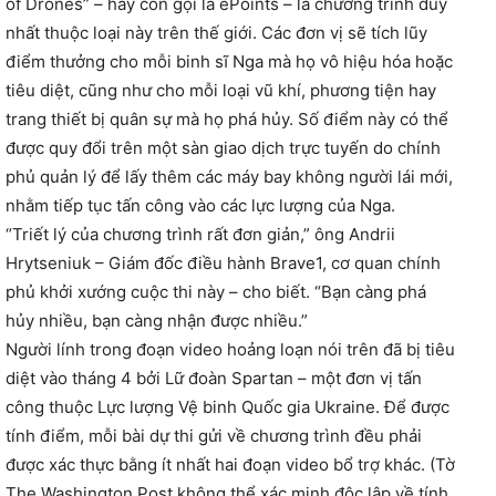
of Drones” – hay còn gọi là ePoints – là chương trình duy
nhất thuộc loại này trên thế giới. Các đơn vị sẽ tích lũy
điểm thưởng cho mỗi binh sĩ Nga mà họ vô hiệu hóa hoặc
tiêu diệt, cũng như cho mỗi loại vũ khí, phương tiện hay
trang thiết bị quân sự mà họ phá hủy. Số điểm này có thể
được quy đổi trên một sàn giao dịch trực tuyến do chính
phủ quản lý để lấy thêm các máy bay không người lái mới,
nhằm tiếp tục tấn công vào các lực lượng của Nga.
“Triết lý của chương trình rất đơn giản,” ông Andrii
Hrytseniuk – Giám đốc điều hành Brave1, cơ quan chính
phủ khởi xướng cuộc thi này – cho biết. “Bạn càng phá
hủy nhiều, bạn càng nhận được nhiều.”
Người lính trong đoạn video hoảng loạn nói trên đã bị tiêu
diệt vào tháng 4 bởi Lữ đoàn Spartan – một đơn vị tấn
công thuộc Lực lượng Vệ binh Quốc gia Ukraine. Để được
tính điểm, mỗi bài dự thi gửi về chương trình đều phải
được xác thực bằng ít nhất hai đoạn video bổ trợ khác. (Tờ
The Washington Post không thể xác minh độc lập về tính