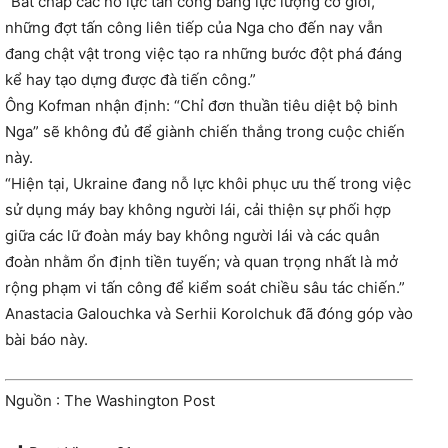
“Bất chấp các nỗ lực tấn công bằng lực lượng cơ giới,
những đợt tấn công liên tiếp của Nga cho đến nay vẫn
đang chật vật trong việc tạo ra những bước đột phá đáng
kể hay tạo dựng được đà tiến công.”
Ông Kofman nhận định: “Chỉ đơn thuần tiêu diệt bộ binh
Nga” sẽ không đủ để giành chiến thắng trong cuộc chiến
này.
“Hiện tại, Ukraine đang nỗ lực khôi phục ưu thế trong việc
sử dụng máy bay không người lái, cải thiện sự phối hợp
giữa các lữ đoàn máy bay không người lái và các quân
đoàn nhằm ổn định tiền tuyến; và quan trọng nhất là mở
rộng phạm vi tấn công để kiểm soát chiều sâu tác chiến.”
Anastacia Galouchka và Serhii Korolchuk đã đóng góp vào
bài báo này.
Nguồn : The Washington Post