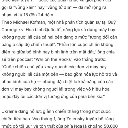
gọi là “vùng xám” hay “vùng tử địa” — đã mở rộng ra
phạm vi từ 18 đến 24 dặm.
Theo Michael Kofman, một nhà phân tích quân sự tại Quỹ
Carnegie vì Hòa bình Quốc tế, năng lực sử dụng máy bay
không người lái của cả hai bên đang ở mức “tương đối cân
bằng ở cấp độ chiến thuật”. “Phần lớn cuộc chiến không
diễn ra giữa bộ binh hay binh lính trên mặt đất,” ông chia
sẻ trên podcast “War on the Rocks” vào tháng trước.
“Cuộc chiến chủ yếu xoay quanh các đơn vị máy bay
không người lái của một bên — bao gồm hỏa lực hỗ trợ và
pháo binh của họ — nhưng đặc biệt là khả năng của các
đơn vị máy bay không người lái trong việc vô hiệu hóa
hoặc đẩy lùi các đơn vị tương ứng của phía bên kia.”
Ukraine đang nỗ lực giành chiến thắng trong một cuộc
chiến tiêu hao. Vào tháng 1, ông Zelensky tuyên bố rằng
“mức độ tối ưu” về tổn thất của phía Nga là khoảng 50.000