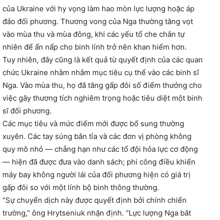
của Ukraine với hy vọng làm hao mòn lực lượng hoặc áp
đảo đối phương. Thương vong của Nga thường tăng vọt
vào mùa thu và mùa đông, khi các yếu tố che chắn tự
nhiên để ẩn nấp cho binh lính trở nên khan hiếm hơn.
Tuy nhiên, đây cũng là kết quả từ quyết định của các quan
chức Ukraine nhằm nhắm mục tiêu cụ thể vào các binh sĩ
Nga. Vào mùa thu, họ đã tăng gấp đôi số điểm thưởng cho
việc gây thương tích nghiêm trọng hoặc tiêu diệt một binh
sĩ đối phương.
Các mục tiêu và mức điểm mới được bổ sung thường
xuyên. Các tay súng bắn tỉa và các đơn vị phòng không
quy mô nhỏ — chẳng hạn như các tổ đội hỏa lực cơ động
— hiện đã được đưa vào danh sách; phi công điều khiển
máy bay không người lái của đối phương hiện có giá trị
gấp đôi so với một lính bộ binh thông thường.
“Sự chuyển dịch này được quyết định bởi chính chiến
trường,” ông Hrytseniuk nhận định. “Lực lượng Nga bắt