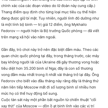
chính xác của các đoạn video do lữ đoàn này cung cấp.)
Thang điểm quy định cho từng loại mục tiêu cụ thể hiện
đang được giữ bí mật. Tuy nhiên, người lính đó dường như
là một lính bộ binh — trị giá 12 điểm, ông Mykhailo
Fedorov — người hiện là Bộ trưởng Quốc phòng — đã viết
trên mạng xã hội vào năm ngoái.
Gần đây, trò chơi này trở nên đặc biệt đẫm máu. Theo các
quan chức quốc phòng tại đây, trong tháng trước, các máy
bay không người lái của Ukraine đã gây thương vong hoặc
tiêu diệt hơn 35.200 binh sĩ Nga; đây là con số thương
vong đẫm máu nhất trong ít nhất vài tháng trở lại đây. Ông
Fedorov cho biết vào đầu tháng này rằng đây là tháng thứ
năm liên tiếp Moscow mất đi số lượng binh sĩ nhiều hơn
mức họ có thể huy động bổ sung.
Cuộc tàn sát này một phần bắt nguồn từ chiến thuật “cối
xay thịt” của Moscow — dồn ồ ạt binh lính vào các vị trí