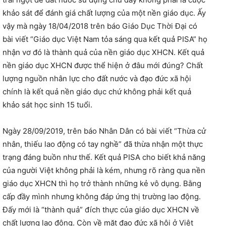
khảo sát để đánh giá chất lượng của một nền giáo dục. Ấy
vậy mà ngày 18/04/2018 trên báo Giáo Dục Thời Đại có
bài viết “Giáo dục Việt Nam tỏa sáng qua kết quả PISA” họ
nhận vơ đó là thành quả của nền giáo dục XHCN. Kết quả
nền giáo dục XHCN được thể hiện ở đâu mới đúng? Chất
lượng nguồn nhân lực cho đất nước và đạo đức xã hội
chính là kết quả nền giáo dục chứ không phải kết quả
khảo sát học sinh 15 tuổi.
Ngày 28/09/2019, trên báo Nhân Dân có bài viết “Thừa cử
nhân, thiếu lao động có tay nghề” đã thừa nhận một thực
trạng đáng buồn như thế. Kết quả PISA cho biết khả năng
của người Việt không phải là kém, nhưng rõ ràng qua nền
giáo dục XHCN thì họ trở thành những kẻ vô dụng. Bằng
cấp đầy mình nhưng không đáp ứng thị trường lao động.
Đấy mới là “thành quả” đích thực của giáo dục XHCN về
chất lượng lao động. Còn về mặt đạo đức xã hội ở Việt