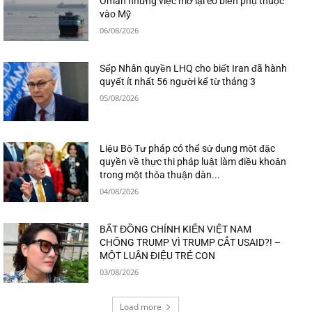
Oman nhưng việc mở lại eo biển phụ thuộc
vào Mỹ
06/08/2026
Sếp Nhân quyền LHQ cho biết Iran đã hành
quyết ít nhất 56 người kể từ tháng 3
05/08/2026
Liệu Bộ Tư pháp có thể sử dụng một đặc
quyền về thực thi pháp luật làm điều khoản
trong một thỏa thuận dàn...
04/08/2026
BẤT ĐỒNG CHÍNH KIẾN VIỆT NAM
CHỐNG TRUMP VÌ TRUMP CẮT USAID?! –
MỘT LUẬN ĐIỆU TRẺ CON
03/08/2026
Load more