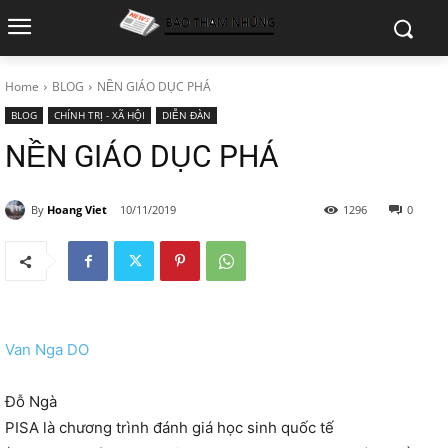
Home
BLOG
NỀN GIÁO DỤC PHÁ
BLOG
CHÍNH TRỊ - XÃ HỘI
DIỄN ĐÀN
NỀN GIÁO DỤC PHÁ
By
Hoang Viet
10/11/2019
1296
0
Van Nga DO
Đỗ Ngà
PISA là chương trình đánh giá học sinh quốc tế