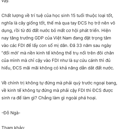
vậy.
Chất lượng về trí tuệ của học sinh 15 tuổi thuộc loại tốt,
nghĩa là cây giống tốt, thế mà qua tay ĐCS họ trở nên vô
dụng, rồi từ đó đất nước bỏ mất cơ hội phát triển. Hiện
nay tăng trưởng GDP của Việt Nam đang đặt trọng tâm
vào các FDI để lấy con số mị dân. Đã 33 năm sau ngày
“đổi mới’ mà nền kinh tế không thể trụ nổi trên đôi chân
của mình mà chỉ cậy vào FDI như là sự cứu cánh thì đủ
hiểu, ĐCS mãi mãi không có khả năng dẫn dắt đất nước.
Về chính trị không tự đứng mà phải quỳ trước ngoại bang,
về kinh tế không tự đứng mà phải cậy FDI thì ĐCS được
sinh ra để làm gì? Chẳng làm gì ngoài phá hoại.
-Đỗ Ngà-
Tham khảo: