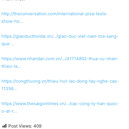
http://theconversation.com/international-pisa-tests-
show-ho…
https://giaoducthoidai.vn/…/giao-duc-viet-nam-toa-sang-
qua-…
https://www.nhandan.com.vn/…/41714802-thua-cu-nhan-
thieu-la…
https://congthuong.vn/thieu-hut-lao-dong-tay-nghe-cao-
11356…
https://www.thesaigontimes.vn/…/cac-cong-ty-han-quoc-
o-at-r…
Post Views:
409