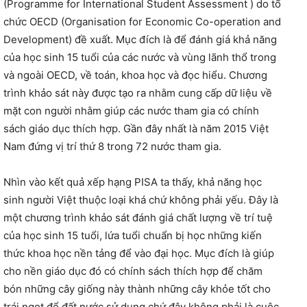
(Programme for International Student Assessment ) do tổ
chức OECD (Organisation for Economic Co-operation and
Development) đề xuất. Mục đích là để đánh giá khả năng
của học sinh 15 tuổi của các nước và vùng lãnh thổ trong
và ngoài OECD, về toán, khoa học và đọc hiểu. Chương
trình khảo sát này được tạo ra nhằm cung cấp dữ liệu về
mặt con người nhằm giúp các nước tham gia có chính
sách giáo dục thích hợp. Gần đây nhất là năm 2015 Việt
Nam đứng vị trí thứ 8 trong 72 nước tham gia.
Nhìn vào kết quả xếp hạng PISA ta thấy, khả năng học
sinh người Việt thuộc loại khá chứ không phải yếu. Đây là
một chương trình khảo sát đánh giá chất lượng về trí tuệ
của học sinh 15 tuổi, lứa tuổi chuẩn bị học những kiến
thức khoa học nền tảng để vào đại học. Mục đích là giúp
cho nền giáo dục đó có chính sách thích hợp để chăm
bón những cây giống này thành những cây khỏe tốt cho
trái ngọt để đất nước sử dụng chứ đây không phải là cuộc