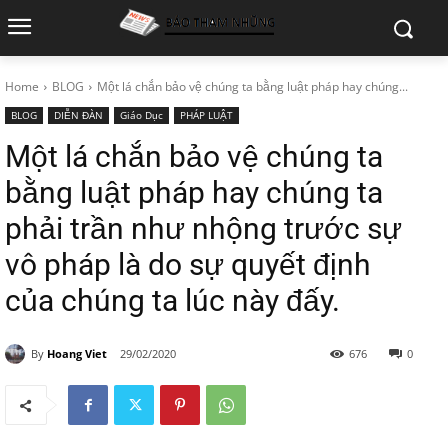
Home
BLOG
Một lá chắn bảo vệ chúng ta bằng luật pháp hay chúng...
BLOG
DIỄN ĐÀN
Giáo Dục
PHÁP LUẬT
Một lá chắn bảo vệ chúng ta
bằng luật pháp hay chúng ta
phải trần như nhộng trước sự
vô pháp là do sự quyết định
của chúng ta lúc này đấy.
By
Hoang Viet
29/02/2020
676
0