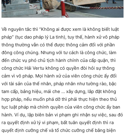
Về nguyên tắc thì “Không ai được xem là không biết luật
pháp” (tục dao pháp lý La tinh), tuy thế, hành xử vô pháp
thông thường vẫn có thể được thông cảm đối với phần
đông công chúng. Nhưng với tư cách là công chức, làm
đến chức vụ phó chủ tịch hành chính của cấp quận, thì
công chức Hải Vertu không có quyền đòi hỏi sự thông
cảm vì vô pháp. Mọi hành xử của viên công chức ấy đối
với tài sản của thể nhân, pháp nhân như tường rào, bậc
tam cấp, bảng hiệu, mái che … xây dựng, lắp đặt không
hợp pháp, nếu muốn phá dỡ thì phải thực hiện theo thủ
tục luật pháp mà chính quyền của viên công chức ấy ban
hành. Ví dụ, lập biên bản vi phạm ghi nhận sự việc, sau đó
ra quyết định xử lý vi phạm, bất tuân quyết định thì ra
quyết định cưỡng chế và tổ chức cưỡng chế bằng biện