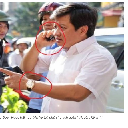
g Đoàn Ngọc Hải, tức “Hải Vertu”, phó chủ tịch quận I. Nguồn: Kênh 14