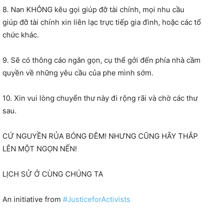
8. Nan KHÔNG kêu gọi giúp đỡ tài chính, mọi nhu cầu
giúp đỡ tài chính xin liên lạc trực tiếp gia đình, hoặc các tổ
chức khác.
9. Sẽ có thông cáo ngắn gọn, cụ thể gởi đến phía nhà cầm
quyền về những yêu cầu của phe mình sớm.
10. Xin vui lòng chuyển thư này đi rộng rãi và chờ các thư
sau.
CỨ NGUYỀN RỦA BÓNG ĐÊM! NHƯNG CŨNG HÃY THẮP
LÊN MỘT NGỌN NẾN!
LỊCH SỬ Ở CÙNG CHÚNG TA
An initiative from
#
JusticeforActivists