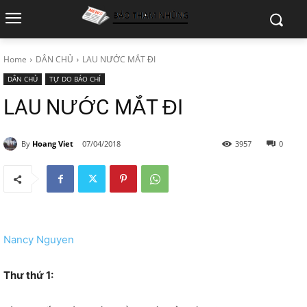
Home
DÂN CHỦ
LAU NƯỚC MẮT ĐI
DÂN CHỦ
TỰ DO BÁO CHÍ
LAU NƯỚC MẮT ĐI
By
Hoang Viet
07/04/2018
3957
0
Nancy Nguyen
Thư thứ 1: