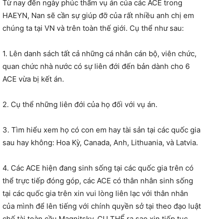
Từ nay đến ngày phúc thẩm vụ án của các ACE trong
HAEYN, Nan sẽ cần sự giúp đỡ của rất nhiều anh chị em
chúng ta tại VN và trên toàn
thế giới. Cụ thể như sau:
1. Lên danh sách tất cả những cá nhân cán bộ, viên chức,
quan chức nhà nước có sự liên đới đến bản dành cho 6
ACE vừa bị kết án.
2. Cụ thể những liên đới của họ đối với vụ án.
3. Tìm hiểu xem họ có con em hay tài sản tại các quốc gia
sau hay không: Hoa Kỳ, Canada, Anh, Lithuania, và Latvia.
4. Các ACE hiện đang sinh sống tại các quốc gia trên có
thể trực tiếp đóng góp, các ACE có thân nhân sinh sống
tại các quốc gia trên xin vui lòng liên lạc với thân nhân
của mình để lên tiếng với chính quyền sở tại theo đạo luật
chế tài toàn cầu Magnitsky. CỤ THỂ ra sao xin tiếp tục