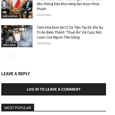
đều thông báo khả năng đạt được thỏa
thuận
25/05/2026
BIỂN ĐÔNG
Tấm Hóa Đơn $612 Và Tiền Tip $9: Khi Sự
Tri Ân Biến Thành “Thuế Ẩn” Và Cuộc Nổi
Loạn Của Người Tiêu Dùng
19/05/2026
DIỄN ĐÀN
LEAVE A REPLY
LOG IN TO LEAVE A COMMENT
MOST POPULAR