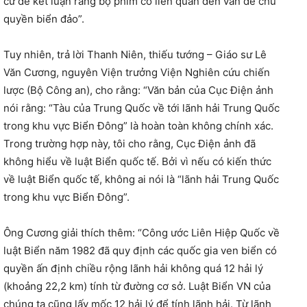
cứ để kết luận rằng bộ phim có liên quan đến vấn đề chủ
quyền biển đảo”.
Tuy nhiên, trả lời Thanh Niên, thiếu tướng – Giáo sư Lê
Văn Cương, nguyên Viện trưởng Viện Nghiên cứu chiến
lược (Bộ Công an), cho rằng: “Văn bản của Cục Điện ảnh
nói rằng: “Tàu của Trung Quốc về tới lãnh hải Trung Quốc
trong khu vực Biển Đông” là hoàn toàn không chính xác.
Trong trường hợp này, tôi cho rằng, Cục Điện ảnh đã
không hiểu về luật Biển quốc tế. Bởi vì nếu có kiến thức
về luật Biển quốc tế, không ai nói là “lãnh hải Trung Quốc
trong khu vực Biển Đông”.
Ông Cương giải thích thêm: “Công ước Liên Hiệp Quốc về
luật Biển năm 1982 đã quy định các quốc gia ven biển có
quyền ấn định chiều rộng lãnh hải không quá 12 hải lý
(khoảng 22,2 km) tính từ đường cơ sở. Luật Biển VN của
chúng ta cũng lấy mốc 12 hải lý để tính lãnh hải. Từ lãnh