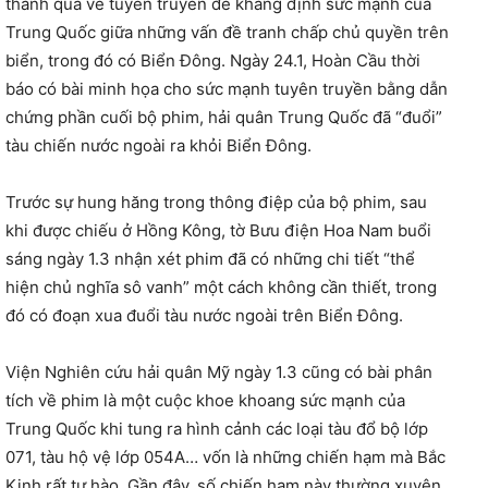
thành quả về tuyên truyền để khẳng định sức mạnh của
Trung Quốc giữa những vấn đề tranh chấp chủ quyền trên
biển, trong đó có Biển Đông. Ngày 24.1, Hoàn Cầu thời
báo có bài minh họa cho sức mạnh tuyên truyền bằng dẫn
chứng phần cuối bộ phim, hải quân Trung Quốc đã “đuổi”
tàu chiến nước ngoài ra khỏi Biển Đông.
Trước sự hung hăng trong thông điệp của bộ phim, sau
khi được chiếu ở Hồng Kông, tờ Bưu điện Hoa Nam buổi
sáng ngày 1.3 nhận xét phim đã có những chi tiết “thể
hiện chủ nghĩa sô vanh” một cách không cần thiết, trong
đó có đoạn xua đuổi tàu nước ngoài trên Biển Đông.
Viện Nghiên cứu hải quân Mỹ ngày 1.3 cũng có bài phân
tích về phim là một cuộc khoe khoang sức mạnh của
Trung Quốc khi tung ra hình cảnh các loại tàu đổ bộ lớp
071, tàu hộ vệ lớp 054A… vốn là những chiến hạm mà Bắc
Kinh rất tự hào. Gần đây, số chiến hạm này thường xuyên