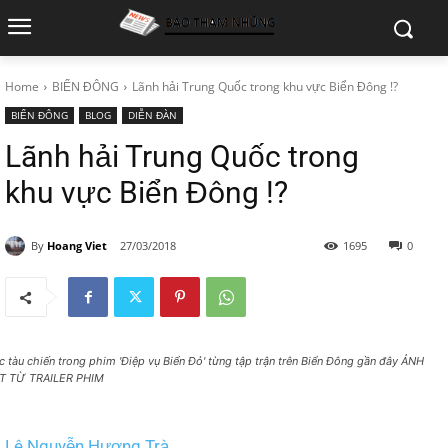
Home
BIỂN ĐÔNG
Lãnh hải Trung Quốc trong khu vực Biển Đông !?
BIỂN ĐÔNG
BLOG
DIỄN ĐÀN
Lãnh hải Trung Quốc trong
khu vực Biển Đông !?
By
Hoang Viet
27/03/2018
1695
0
c tàu chiến trong phim 'Điệp vụ Biển Đỏ' từng tập trận trên Biển Đông gần đây ẢNH
T TỪ TRAILER PHIM
Lê Nguyễn Hương Trà