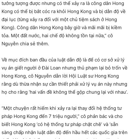
tưởng tượng được nhưng có thể xảy ra là công dân Hong
Kong có thể bị bắt cóc ra khỏi Hong Kong và bị dẫn độ về
đại lục (từng xảy ra đối với một chủ tiệm sách ở Hong
Kong). Công dân Hong Kong bây giờ và mãi mãi bị kiềm
tỏa. Một đất nước, hai chế độ không tồn tại nữa,” cô
Nguyễn chia sẻ thêm.
Về mục đích ban đầu của luật dẫn độ là để có cơ sở xử lý
vụ án giết người ở Đài Loan nhưng thủ phạm lại bỏ trốn về
Hong Kong, cô Nguyễn dẫn lời Hội Luật sư Hong Kong
rằng dù thừa nhận sự cần thiết phải xử lý vụ án này nhưng
họ cho rằng ‘hai vấn đề không thể gộp chung lại với nhau’.
“Một chuyện rất hiếm khi xảy ra lại thay đổi hệ thống tư
pháp Hong Kong đến 7 triệu người,” cô phản bác và cho
biết Hong Kong ‘có hệ thống tư pháp chặt chẽ’ và ‘sẵn
sàng chấp nhận luật dẫn độ đến hầu hết các quốc gia trên