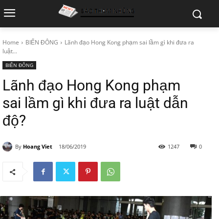
Home
BIỂN ĐÔNG
Lãnh đạo Hong Kong phạm sai lầm gì khi đưa ra
luật...
BIỂN ĐÔNG
Lãnh đạo Hong Kong phạm
sai lầm gì khi đưa ra luật dẫn
độ?
By
Hoang Viet
18/06/2019
1247
0