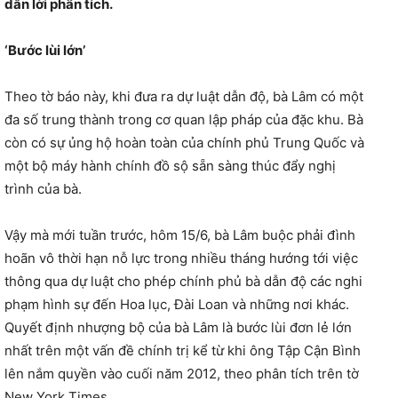
dẫn lời phân tích.
‘Bước lùi lớn’
Theo tờ báo này, khi đưa ra dự luật dẫn độ, bà Lâm có một
đa số trung thành trong cơ quan lập pháp của đặc khu. Bà
còn có sự ủng hộ hoàn toàn của chính phủ Trung Quốc và
một bộ máy hành chính đồ sộ sẵn sàng thúc đẩy nghị
trình của bà.
Vậy mà mới tuần trước, hôm 15/6, bà Lâm buộc phải đình
hoãn vô thời hạn nỗ lực trong nhiều tháng hướng tới việc
thông qua dự luật cho phép chính phủ bà dẫn độ các nghi
phạm hình sự đến Hoa lục, Đài Loan và những nơi khác.
Quyết định nhượng bộ của bà Lâm là bước lùi đơn lẻ lớn
nhất trên một vấn đề chính trị kể từ khi ông Tập Cận Bình
lên nắm quyền vào cuối năm 2012, theo phân tích trên tờ
New York Times.