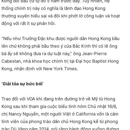
Kong đòi bầu cử tự do 5 năm trước đây. Tuy nhiên, hệ
thống chính trị này có nghĩa là lãnh đạo Hong Kong
thường xuyên hiểu sai và đôi khi phớt lờ công luận và hoạt
động với rất ít sự phản hồi.
“Nếu như Trưởng Đặc khu được người dân Hong Kong bầu
lên chứ không phải bầu theo ý của Bắc Kinh thì có lẽ ông
bà ấy sẽ không đưa ra dự luật này,” ông Jean-Pierre
Cabestan, nhà khoa học chính trị tại Đại học Baptist Hong
Kong, nhận định với New York Times.
‘Giải tỏa sự bức bối’
Trao đổi với VOA khi đang trên đường trở về Mỹ từ Hong
Kong sau khi tham gia cuộc biểu tình hôm Chủ nhật 16/6,
chị Nancy Nguyễn, một người Việt ở California vốn là cảm
tình viên của phong trào dân chủ Hong Kong kể từ phong
trào Dù Vàng năm 2014, nói rằng hành động xuống đường