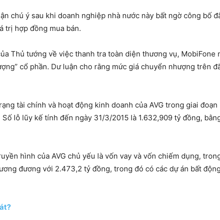
n chú ý sau khi doanh nghiệp nhà nước này bất ngờ công bố đã
iá trị hợp đồng mua bán.
 của Thủ tướng về việc thanh tra toàn diện thương vụ, MobiFone 
ng” cổ phần. Dư luận cho rằng mức giá chuyển nhượng trên đã bị
rạng tài chính và hoạt động kinh doanh của AVG trong giai đoạn n
ỗ”. Số lỗ lũy kế tính đến ngày 31/3/2015 là 1.632,909 tỷ đồng, b
ruyền hình của AVG chủ yếu là vốn vay và vốn chiếm dụng, trong 
 tương đương với 2.473,2 tỷ đồng, trong đó có các dự án bất động
át?