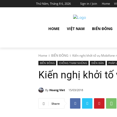
Thứ Năm, Tháng 8 6, 2026
Sign in / Join
Home
V
HOME
VIỆT NAM
BIỂN ĐÔNG
Home
BIỂN ĐÔNG
Kiến nghị khởi tố vụ Mobifone
BIỂN ĐÔNG
CHỐNG THAM NHŨNG
DIỄN ĐÀN
PHÁP 
Kiến nghị khởi t
By
Hoang Viet
15/03/2018
Share