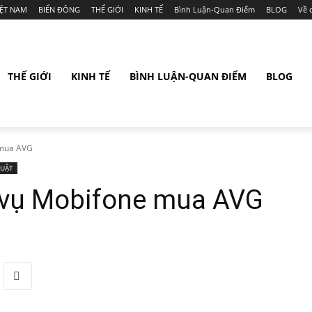
IỆT NAM
BIỂN ĐÔNG
THẾ GIỚI
KINH TẾ
Bình Luận-Quan Điểm
BLOG
Về 
THẾ GIỚI
KINH TẾ
BÌNH LUẬN-QUAN ĐIỂM
BLOG
 mua AVG
LUẬT
ố vụ Mobifone mua AVG