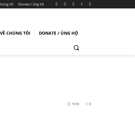
chúng tôi
Donate / ủng hộ
VỀ CHÚNG TÔI
DONATE / ỦNG HỘ
1510
0