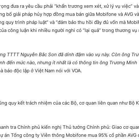
g đưa ra yêu cầu phải “khẩn trương xem xét, xử lý vụ việc” và “t
ng bố giải pháp hủy hợp đồng mua bán giữa Mobifone và AVG và
úng quy trình pháp luật” và “đảm bảo thu hồi đầy đủ vốn mà Mobi
a công luận khi nhiều người nghi có “lại quả” trong thương vụ 
ưởng TTTT Nguyễn Bắc Son đã dính đậm vào vụ này. Còn ông T
dính đến mức nào, nhưng ít nhất là có thông tin ông Trương Min
 báo độc lập ở Việt Nam nói với VOA.
ũng quy kết trách nhiệm của các Bộ, cơ quan liên quan như Bộ K
 Thanh tra Chính phủ kiến nghị Thủ tướng Chính phủ: Giao cơ qu
a Dự án Tổng công ty Viễn thông Mobifone mua 95% cổ phần AVG để