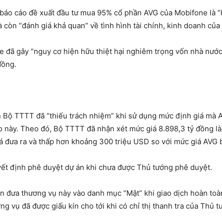
ủ, báo cáo đề xuất đầu tư mua 95% cổ phần AVG của Mobifone là
 còn “đánh giá khả quan” về tình hình tài chính, kinh doanh của 
ne đã gây “nguy cơ hiện hữu thiệt hại nghiêm trọng vốn nhà nướ
đồng.
ận Bộ TTTT đã “thiếu trách nhiệm” khi sử dụng mức định giá mà 
áo này. Theo đó, Bộ TTTT đã nhận xét mức giá 8.898,3 tỷ đồng là
á đưa ra và thấp hơn khoảng 300 triệu USD so với mức giá AVG b
yết định phê duyệt dự án khi chưa được Thủ tướng phê duyệt.
òn đưa thương vụ này vào danh mục “Mật” khi giao dịch hoàn toà
ng vụ đã được giấu kín cho tới khi có chỉ thị thanh tra của Thủ t