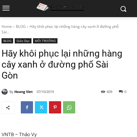
Home
BLOG
Hãy khôi phục lại những hàng cây xanh ở đường phố
Sài...
BLOG
Giáo Dục
MÔI TRƯỜNG
Hãy khôi phục lại những hàng
cây xanh ở đường phố Sài
Gòn
By
Hoang Viet
07/10/2019
609
0
VNTB – Thảo Vy