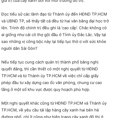
giá trị của cây xanh đối với môi trường đô thị.
Đọc tiểu sử các lãnh đạo từ Thành ủy đến HĐND TP.HCM
và UBND TP, sẽ thấy tất cả đều từ hai văn bằng đại học trở
lên. Trình độ chính trị đều ghi là ‘cao cấp’. Chắc không có
ai giống như cái cô thợ gội đầu ở Tỉnh ủy Đắc Lắc. Vậy tại
sao những vị công bộc này lại tiếp tục thờ ơ với sức khỏe
người dân Sài Gòn?
Nếu tiếp tục cung cách quản trị thành phố bằng nghị
quyết đảng, thì cần thiết có một nghị quyết từ HĐND
TP.HCM và từ Thành ủy TP.HCM về việc chỉ cấp giấy
phép đầu tư xây dựng cao ốc văn phòng, chung cư cao
tầng ở một số khu vực được quy hoạch phù hợp.
Một nghị quyết khác cũng từ HĐND TP.HCM và Thành ủy
TP.HCM, về yêu cầu tái lập hàng cây xanh hai bên hè
đường phố, chí ít cũng như hiện trạng cây xanh đô thị ở