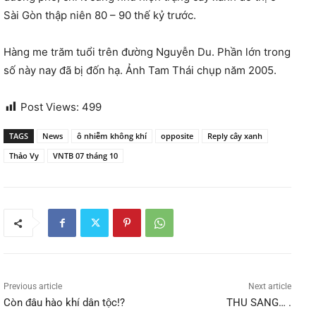
Sài Gòn thập niên 80 – 90 thế kỷ trước.
Hàng me trăm tuổi trên đường Nguyễn Du. Phần lớn trong
số này nay đã bị đốn hạ. Ảnh Tam Thái chụp năm 2005.
Post Views:
499
TAGS
News
ô nhiễm không khí
opposite
Reply cây xanh
Thảo Vy
VNTB 07 tháng 10
Previous article
Next article
Còn đâu hào khí dân tộc!?
THU SANG… .