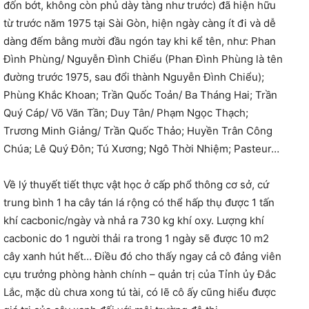
đốn bớt, không còn phủ dày tàng như trước) đã hiện hữu
từ trước năm 1975 tại Sài Gòn, hiện ngày càng ít đi và dễ
dàng đếm bằng mười đầu ngón tay khi kể tên, như: Phan
Đình Phùng/ Nguyễn Đình Chiểu (Phan Đình Phùng là tên
đường trước 1975, sau đổi thành Nguyễn Đình Chiểu);
Phùng Khắc Khoan; Trần Quốc Toản/ Ba Tháng Hai; Trần
Quý Cáp/ Võ Văn Tần; Duy Tân/ Phạm Ngọc Thạch;
Trương Minh Giảng/ Trần Quốc Thảo; Huyền Trân Công
Chúa; Lê Quý Đôn; Tú Xương; Ngô Thời Nhiệm; Pasteur…
Về lý thuyết tiết thực vật học ở cấp phổ thông cơ sở, cứ
trung bình 1 ha cây tán lá rộng có thể hấp thụ được 1 tấn
khí cacbonic/ngày và nhả ra 730 kg khí oxy. Lượng khí
cacbonic do 1 người thải ra trong 1 ngày sẽ được 10 m2
cây xanh hút hết… Điều đó cho thấy ngay cả cô đảng viên
cựu trưởng phòng hành chính – quản trị của Tỉnh ủy Đắc
Lắc, mặc dù chưa xong tú tài, có lẽ cô ấy cũng hiểu được