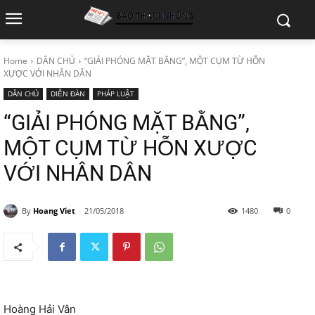
Home
DÂN CHỦ
“GIẢI PHÓNG MẶT BẰNG”, MỘT CỤM TỪ HỖN
XƯỢC VỚI NHÂN DÂN
DÂN CHỦ
DIỄN ĐÀN
PHÁP LUẬT
“GIẢI PHÓNG MẶT BẰNG”,
MỘT CỤM TỪ HỖN XƯỢC
VỚI NHÂN DÂN
By
Hoang Viet
21/05/2018
1480
0
Hoàng Hải Vân