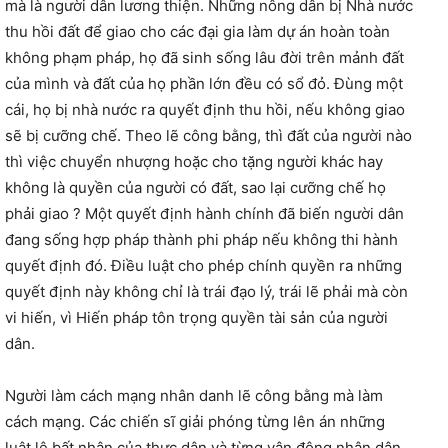
mà là người dân lương thiện. Những nông dân bị Nhà nước
thu hồi đất để giao cho các đại gia làm dự án hoàn toàn
không phạm pháp, họ đã sinh sống lâu đời trên mảnh đất
của mình và đất của họ phần lớn đều có sổ đỏ. Đùng một
cái, họ bị nhà nước ra quyết định thu hồi, nếu không giao
sẽ bị cưỡng chế. Theo lẽ công bằng, thì đất của người nào
thì việc chuyển nhượng hoặc cho tặng người khác hay
không là quyền của người có đất, sao lại cưỡng chế họ
phải giao ? Một quyết định hành chính đã biến người dân
đang sống hợp pháp thành phi pháp nếu không thi hành
quyết định đó. Điều luật cho phép chính quyền ra những
quyết định này không chỉ là trái đạo lý, trái lẽ phải mà còn
vi hiến, vì Hiến pháp tôn trọng quyền tài sản của người
dân.
Người làm cách mạng nhân danh lẽ công bằng mà làm
cách mạng. Các chiến sĩ giải phóng từng lên án những
luật lệ bất nhân của thực dân và từng vận động nhân dân