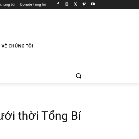
 chúng tôi
Donate / ủng hộ
VỀ CHÚNG TÔI
ới thời Tổng Bí