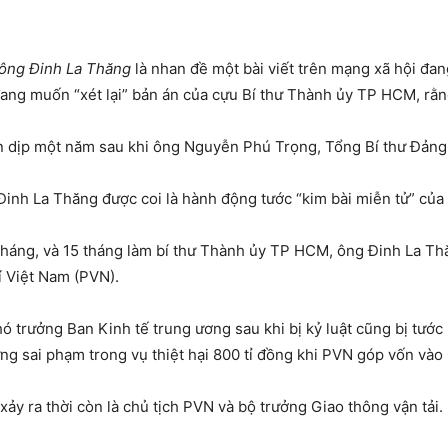
 ông Đinh La Thăng
là nhan đề một bài viết trên mạng xã hội đan
 đang muốn “xét lại” bản án của cựu Bí thư Thành ủy TP HCM, rằn
ân dịp một năm sau khi ông Nguyễn Phú Trọng, Tổng Bí thư Đảng
g Đinh La Thăng được coi là hành động tước “kim bài miễn tử” của
6 tháng, và 15 tháng làm bí thư Thành ủy TP HCM, ông Đinh La Th
í Việt Nam (PVN).
 trưởng Ban Kinh tế trung ương sau khi bị kỷ luật cũng bị tước n
ng sai phạm trong vụ thiệt hại 800 tỉ đồng khi PVN góp vốn và
xảy ra thời còn là chủ tịch PVN và bộ trưởng Giao thông vận tải.