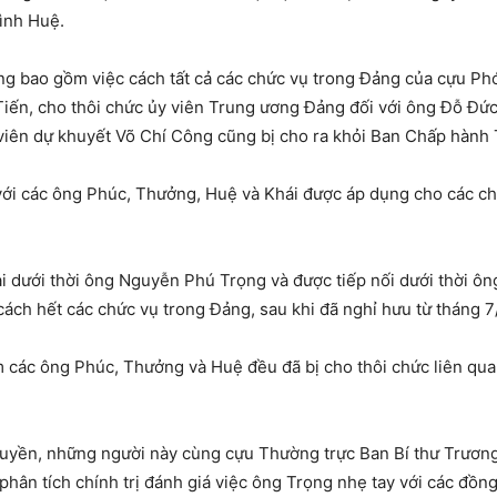
ình Huệ.
ng bao gồm việc cách tất cả các chức vụ trong Đảng của cựu Phó
iến, cho thôi chức ủy viên Trung ương Đảng đối với ông Đỗ Đức 
viên dự khuyết Võ Chí Công cũng bị cho ra khỏi Ban Chấp hành
 với các ông Phúc, Thưởng, Huệ và Khái được áp dụng cho các c
hai dưới thời ông Nguyễn Phú Trọng và được tiếp nối dưới thời 
ách hết các chức vụ trong Đảng, sau khi đã nghỉ hưu từ tháng 7
m các ông Phúc, Thưởng và Huệ đều đã bị cho thôi chức liên qua
quyền, những người này cùng cựu Thường trực Ban Bí thư Trương
phân tích chính trị đánh giá việc ông Trọng nhẹ tay với các đồng