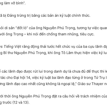
 làm vỡ bình”.
ã bị Đảng trừng trị bằng các bản án kỷ luật chính thức.
i di sản “đốt lò” của ông Nguyễn Phú Trọng, tương tự việc quan
 với ông Trọng – khi nói đến chống tham nhũng, tiêu cực.
 Tiếng Việt
rằng động thái tước hết chức vụ của ba cựu lãnh đạ
ng Bí thư Nguyễn Phú Trọng, khi ông Tô Lâm thực hiện việc kỷ l
 các lãnh đạo được rút lui trong danh dự là chưa đủ để thực thi 
ác cho Đại hội 14, việc kỷ luật ba lãnh đạo từng ở trong Tứ Trụ 
ng lãnh đạo cao nhất cũng không là ngoại lệ,” Giáo sư Thayer n
ưới thời ông Nguyễn Phú Trọng đặt ra câu hỏi về trách nhiệm của
 trước (12 và 13).