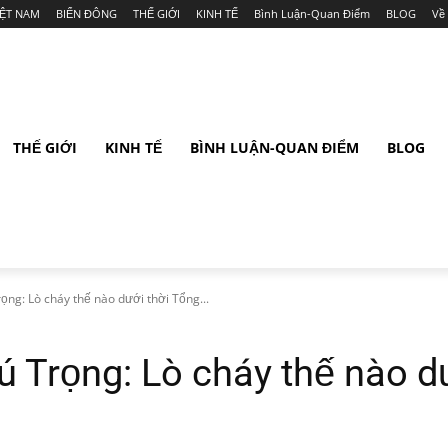
IỆT NAM
BIỂN ĐÔNG
THẾ GIỚI
KINH TẾ
Bình Luận-Quan Điểm
BLOG
Về
THẾ GIỚI
KINH TẾ
BÌNH LUẬN-QUAN ĐIỂM
BLOG
ng: Lò cháy thế nào dưới thời Tổng...
 Trọng: Lò cháy thế nào dư