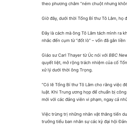
theo phương châm “ném chuột nhưng không
Giờ đây, dưới thời Tổng Bí thư Tô Lâm, họ đ
Đây là cách mà ông Tô Lâm tách mình ra khỏ
nhắc đến cụm từ “đốt lò” – vốn đã gắn liền
Giáo sư Carl Thayer từ Úc nói với
BBC News
quyết liệt, mở rộng trách nhiệm của cố Tổ
xử lý dưới thời ông Trọng.
“Có lẽ Tổng Bí thư Tô Lâm cho rằng việc để
luật. Khi Trung ương họp để chuẩn bị công t
mới với các đảng viên vi phạm, ngay cả nhữ
Việc trừng trị những nhân vật thăng tiến d
trưởng tiểu ban nhân sự các kỳ đại hội Đảng