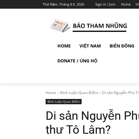
Thứ Năm, Tháng 8 6, 2026
Sign in / Join
Home
V
HOME
VIỆT NAM
BIỂN ĐÔNG
DONATE / ỦNG HỘ
Home
Bình Luận-Quan Điểm
Di sản Nguyễn Phú Trọ
Bình Luận-Quan Điểm
Di sản Nguyễn Phú
thư Tô Lâm?