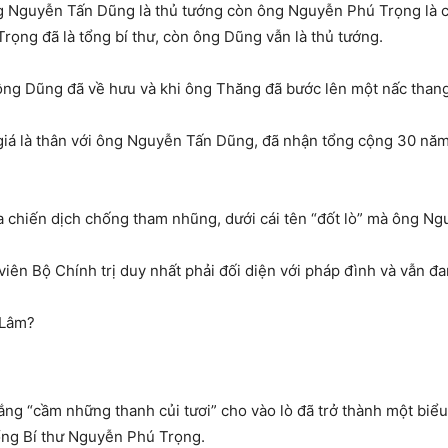
ng Nguyễn Tấn Dũng là thủ tướng còn ông Nguyễn Phú Trọng là c
rọng đã là tổng bí thư, còn ông Dũng vẫn là thủ tướng.
hi ông Dũng đã về hưu và khi ông Thăng đã bước lên một nấc than
iá là thân với ông Nguyễn Tấn Dũng, đã nhận tổng cộng 30 năm
ủa chiến dịch chống tham nhũng, dưới cái tên “đốt lò” mà ông N
iên Bộ Chính trị duy nhất phải đối diện với pháp đình và vẫn đa
 Lâm?
trắng “cầm những thanh củi tươi” cho vào lò đã trở thành một b
Tổng Bí thư Nguyễn Phú Trọng.