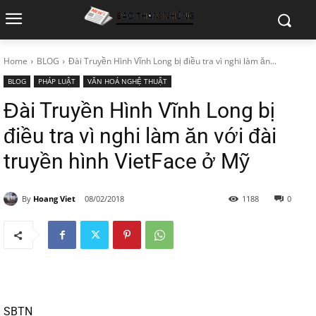
Home
BLOG
Đài Truyền Hình Vĩnh Long bị điều tra vì nghi làm ăn...
BLOG
PHÁP LUẬT
VĂN HOÁ NGHỆ THUẬT
Đài Truyền Hình Vĩnh Long bị
điều tra vì nghi làm ăn với đài
truyền hình VietFace ở Mỹ
By
Hoang Viet
08/02/2018
1188
0
SBTN