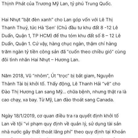
Thịnh Phát của Trương Mỹ Lan, tỷ phú Trung Quốc.
Hai Nhựt “bật đèn xanh” cho Lan góp vốn với Lê Thị
Thanh Thuý, tức Hà ‘Sen’ (Chủ đầu tư khu đất 8 -12 Lê
Duẩn, Quận 1, TP HCM) để thu tóm khu đất số 8 – 12 Lê
Duẩn, Quận 1. Cứ vậy, hàng chục ngàn, thậm chí hàng
trăm ngàn tỷ tiền công sản đã “cuốn theo chiều gió” cùng
đôi tình nhân Hai Nhựt – Hương Lan.
Năm 2018, Vũ “nhôm”, Út “trọc” bị bắt giam, Nguyễn
Thành Tài bị khởi tố. Thấy động, Lê Thanh Hải “vẽ” cho
Đào Thị Hương Lan sang Mỹ… chữa bệnh, nhưng thật ra là
cao chạy, xa bay. Từ Mỹ, Lan đào thoát sang Canada.
Ngày 18/1/2019, cơ quan điều tra ra quyết định khởi tố
Lan về tội “vi phạm quy định về quản lý, sử dụng tài sản
nhà nước gây thất thoát lãng phí” theo quy định tại Khoản