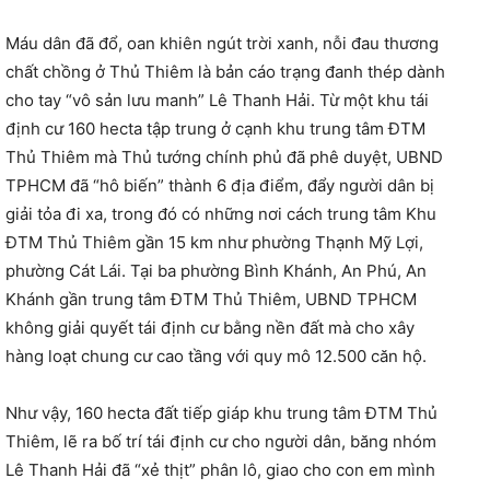
Máu dân đã đổ, oan khiên ngút trời xanh, nỗi đau thương
chất chồng ở Thủ Thiêm là bản cáo trạng đanh thép dành
cho tay “vô sản lưu manh” Lê Thanh Hải. Từ một khu tái
định cư 160 hecta tập trung ở cạnh khu trung tâm ĐTM
Thủ Thiêm mà Thủ tướng chính phủ đã phê duyệt, UBND
TPHCM đã “hô biến” thành 6 địa điểm, đẩy người dân bị
giải tỏa đi xa, trong đó có những nơi cách trung tâm Khu
ĐTM Thủ Thiêm gần 15 km như phường Thạnh Mỹ Lợi,
phường Cát Lái. Tại ba phường Bình Khánh, An Phú, An
Khánh gần trung tâm ĐTM Thủ Thiêm, UBND TPHCM
không giải quyết tái định cư bằng nền đất mà cho xây
hàng loạt chung cư cao tầng với quy mô 12.500 căn hộ.
Như vậy, 160 hecta đất tiếp giáp khu trung tâm ĐTM Thủ
Thiêm, lẽ ra bố trí tái định cư cho người dân, băng nhóm
Lê Thanh Hải đã “xẻ thịt” phân lô, giao cho con em mình