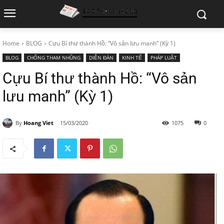
Home
BLOG
Cựu Bí thư thành Hồ: “Vô sản lưu manh” (Kỳ 1)
BLOG
CHỐNG THAM NHŨNG
DIỄN ĐÀN
KINH TẾ
PHÁP LUẬT
Cựu Bí thư thành Hồ: “Vô sản
lưu manh” (Kỳ 1)
By
Hoang Viet
15/03/2020
1075
0