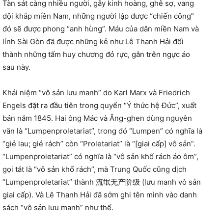
Tàn sát càng nhiều người, gây kinh hoàng, ghê sợ, vang
dội khắp miền Nam, những người lập được “chiến công”
đó sẽ được phong “anh hùng”. Máu của dân miền Nam và
lính Sài Gòn đã được những kẻ như Lê Thanh Hải đổi
thành những tấm huy chương đỏ rực, gắn trên ngực áo
sau này.
Khái niệm “vô sản lưu manh” do Karl Marx và Friedrich
Engels đặt ra đầu tiên trong quyển “Ý thức hệ Đức”, xuất
bản năm 1845. Hai ông Mác và Ăng-ghen dùng nguyên
văn là “Lumpenproletariat”, trong đó “Lumpen” có nghĩa là
“giẻ lau; giẻ rách” còn “Proletariat” là “[giai cấp] vô sản”.
“Lumpenproletariat” có nghĩa là “vô sản khố rách áo ôm”,
gọi tắt là “vô sản khố rách”, mà Trung Quốc cũng dịch
“Lumpenproletariat” thành 流氓无产阶级 (lưu manh vô sản
giai cấp). Và Lê Thanh Hải đã sớm ghi tên mình vào danh
sách “vô sản lưu manh” như thế.