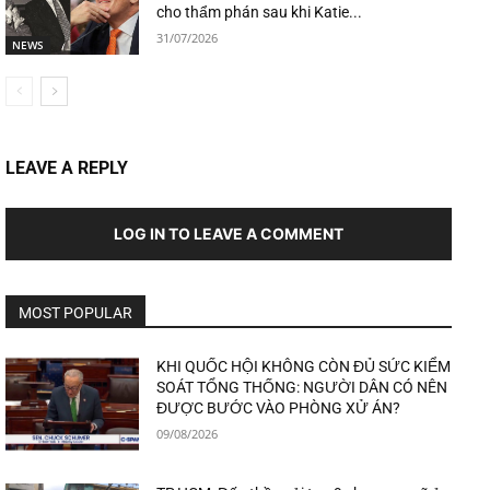
cho thẩm phán sau khi Katie...
31/07/2026
NEWS
LEAVE A REPLY
LOG IN TO LEAVE A COMMENT
MOST POPULAR
KHI QUỐC HỘI KHÔNG CÒN ĐỦ SỨC KIỂM
SOÁT TỔNG THỐNG: NGƯỜI DÂN CÓ NÊN
ĐƯỢC BƯỚC VÀO PHÒNG XỬ ÁN?
09/08/2026