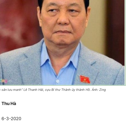
ô sản lưu manh” Lê Thanh Hải, cựu Bí thư Thành ủy thành Hồ. Ảnh: Zing
Thu Hà
6-3-2020