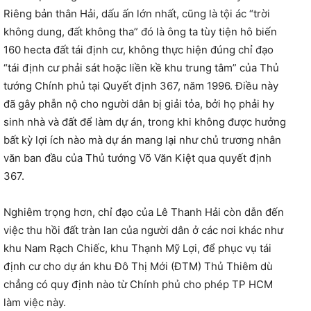
Riêng bản thân Hải, dấu ấn lớn nhất, cũng là tội ác “trời
không dung, đất không tha” đó là ông ta tùy tiện hô biến
160 hecta đất tái định cư, không thực hiện đúng chỉ đạo
“tái định cư phải sát hoặc liền kề khu trung tâm” của Thủ
tướng Chính phủ tại Quyết định 367, năm 1996. Điều này
đã gây phẫn nộ cho người dân bị giải tỏa, bởi họ phải hy
sinh nhà và đất để làm dự án, trong khi không được hưởng
bất kỳ lợi ích nào mà dự án mang lại như chủ trương nhân
văn ban đầu của Thủ tướng Võ Văn Kiệt qua quyết định
367.
Nghiêm trọng hơn, chỉ đạo của Lê Thanh Hải còn dẫn đến
việc thu hồi đất tràn lan của người dân ở các nơi khác như
khu Nam Rạch Chiếc, khu Thạnh Mỹ Lợi, để phục vụ tái
định cư cho dự án khu Đô Thị Mới (ĐTM) Thủ Thiêm dù
chẳng có quy định nào từ Chính phủ cho phép TP HCM
làm việc này.