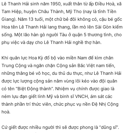
Lê Thanh Hải sinh năm 1950, xuất thân từ ấp Điều Hoà, xã
Tam Hiệp, huyện Châu Thành, Mỹ Tho (nay là tỉnh Tiền
Giang). Năm 13 tuổi, một chữ bẻ đôi không có, cậu bé gốc
Hoa tên Lê Thanh Hải lang thang, lần mò lên Sài Gòn kiếm
sống. Một lão hàn gò người Tàu ở quận 5 thương tình, cho
phụ việc và dạy cho Lê Thanh Hải nghề thợ hàn.
Khi quân lực Hoa Kỳ đổ bộ vào miền Nam để kìm chân
Trung Cộng và ngăn chặn Cộng sản Bắc Việt nam tiến,
những thằng bé vô học, du thủ du thực, như Lê Thanh Hải
được lực lượng cộng sản nằm vùng lôi kéo vào đội quân
có tên “Biệt Động thành”. Nhiệm vụ chính được giao là
ném lựu đạn giết lính Mỹ và binh sĩ VNCH, ám sát các
thành phần trí thức viên, chức phục vụ nền Đệ Nhị Cộng
hoà.
Cứ giết được nhiều người thì sẽ được phong là “dũng sĩ”.