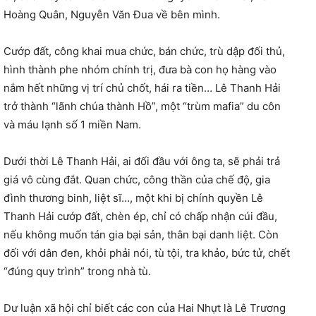
Hoàng Quân, Nguyễn Văn Đua về bên mình.
Cướp đất, công khai mua chức, bán chức, trù dập đối thủ,
hình thành phe nhóm chính trị, đưa bà con họ hàng vào
nắm hết những vị trí chủ chốt, hái ra tiền… Lê Thanh Hải
trở thành “lãnh chúa thành Hồ”, một “trùm mafia” du côn
và máu lạnh số 1 miền Nam.
Dưới thời Lê Thanh Hải, ai đối đầu với ông ta, sẽ phải trả
giá vô cùng đắt. Quan chức, công thần của chế độ, gia
đình thương binh, liệt sĩ…, một khi bị chính quyền Lê
Thanh Hải cướp đất, chèn ép, chỉ có chấp nhận cúi đầu,
nếu không muốn tán gia bại sản, thân bại danh liệt. Còn
đối với dân đen, khỏi phải nói, tù tội, tra khảo, bức tử, chết
“đúng quy trình” trong nhà tù.
Dư luận xã hội chỉ biết các con của Hai Nhựt là Lê Trương