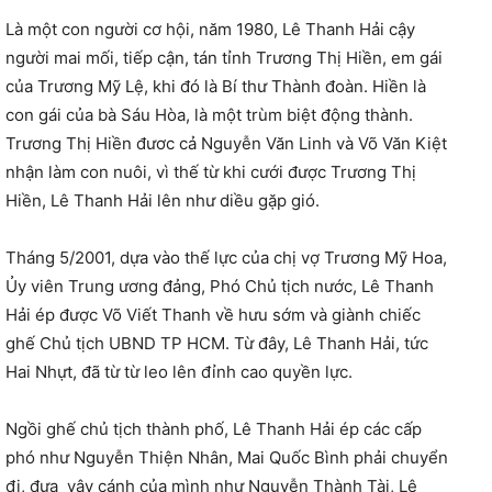
Là một con người cơ hội, năm 1980, Lê Thanh Hải cậy
người mai mối, tiếp cận, tán tỉnh Trương Thị Hiền, em gái
của Trương Mỹ Lệ, khi đó là Bí thư Thành đoàn. Hiền là
con gái của bà Sáu Hòa, là một trùm biệt động thành.
Trương Thị Hiền đươc cả Nguyễn Văn Linh và Võ Văn Kiệt
nhận làm con nuôi, vì thế từ khi cưới được Trương Thị
Hiền, Lê Thanh Hải lên như diều gặp gió.
Tháng 5/2001, dựa vào thế lực của chị vợ Trương Mỹ Hoa,
Ủy viên Trung ương đảng, Phó Chủ tịch nước, Lê Thanh
Hải ép được Võ Viết Thanh về hưu sớm và giành chiếc
ghế Chủ tịch UBND TP HCM. Từ đây, Lê Thanh Hải, tức
Hai Nhựt, đã từ từ leo lên đỉnh cao quyền lực.
Ngồi ghế chủ tịch thành phố, Lê Thanh Hải ép các cấp
phó như Nguyễn Thiện Nhân, Mai Quốc Bình phải chuyển
đi, đưa vây cánh của mình như Nguyễn Thành Tài, Lê