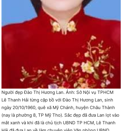
Người đẹp Đào Thị Hương Lan. Ảnh: Sở Nội vụ TPHCM
Lê Thanh Hải từng cặp bồ với Đào Thị Hương Lan, sinh
ngày 20/10/1960, quê xã Mỹ Chánh, huyện Châu Thành
(nay là phường 8, TP Mỹ Tho). Sắc đẹp đã đưa Lan lọt vào
mắt xanh và khi đã là chủ tịch UBND TP HCM, Lê Thanh
Hải đã đưa Lan về làm chuyên viên Văn phòng UBND