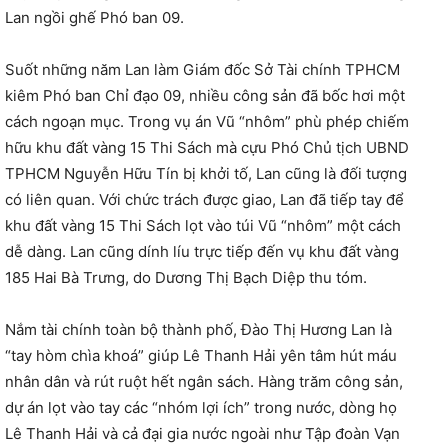
Lan ngồi ghế Phó ban 09.
Suốt những năm Lan làm Giám đốc Sở Tài chính TPHCM
kiêm Phó ban Chỉ đạo 09, nhiều công sản đã bốc hơi một
cách ngoạn mục. Trong vụ án Vũ “nhôm” phù phép chiếm
hữu khu đất vàng 15 Thi Sách mà cựu Phó Chủ tịch UBND
TPHCM Nguyễn Hữu Tín bị khởi tố, Lan cũng là đối tượng
có liên quan. Với chức trách được giao, Lan đã tiếp tay để
khu đất vàng 15 Thi Sách lọt vào túi Vũ “nhôm” một cách
dễ dàng. Lan cũng dính líu trực tiếp đến vụ khu đất vàng
185 Hai Bà Trưng, do Dương Thị Bạch Diệp thu tóm.
Nắm tài chính toàn bộ thành phố, Đào Thị Hương Lan là
“tay hòm chìa khoá” giúp Lê Thanh Hải yên tâm hút máu
nhân dân và rút ruột hết ngân sách. Hàng trăm công sản,
dự án lọt vào tay các “nhóm lợi ích” trong nước, dòng họ
Lê Thanh Hải và cả đại gia nước ngoài như Tập đoàn Vạn