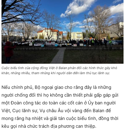
Cuộc biểu tình của cộng đồng Việt ở Balan phản đối các hình thức gây khó
khăn, nhũng nhiễu, tham nhũng khi người dân đến làm thủ tục lãnh sự.
Nếu chính phủ, Bộ ngoại giao cho rằng đây là những
người chống đối thì họ không cần thiết phải gấp gáp gửi
một Đoàn công tác do toàn các cốt cán ở Ủy ban người
Việt, Cục lãnh sự, Vụ châu Âu vội vàng đến Balan để
mong rằng hạ nhiệt và giải tán cuộc biểu tình, đồng thời
kêu gọi nhà chức trách địa phương can thiệp.