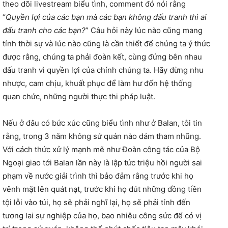
theo dõi livestream biểu tình, comment đó nói rằng
“
Quyền lợi của các bạn mà các bạn không đấu tranh thì ai
đấu tranh cho các bạn?
” Câu hỏi này lúc nào cũng mang
tính thời sự và lúc nào cũng là cần thiết để chúng ta ý thức
được rằng, chúng ta phải đoàn kết, cùng đứng bên nhau
đấu tranh vì quyền lợi của chính chúng ta. Hãy đừng nhu
nhược, cam chịu, khuất phục để làm hư đốn hệ thống
quan chức, những người thực thi pháp luật.
Nếu ở đâu có bức xúc cũng biểu tình như ở Balan, tôi tin
rằng, trong 3 năm không sứ quán nào dám tham nhũng.
Với cách thức xử lý mạnh mẽ như Đoàn công tác của Bộ
Ngoại giao tới Balan lần này là lập tức triệu hồi người sai
phạm về nước giải trình thì bảo đảm rằng trước khi họ
vênh mặt lên quát nạt, trước khi họ đút những đồng tiền
tội lỗi vào túi, họ sẽ phải nghĩ lại, họ sẽ phải tính đến
tương lai sự nghiệp của họ, bao nhiêu công sức để có vị