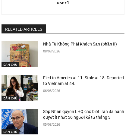
user1
RELATED ARTICLES
Nhà Tù Không Phải Khách Sạn (phần II)
08/08/2026
DÂN CHỦ
Fled to America at 11. Stole at 18. Deported
to Vietnam at 44.
06/08/2026
DÂN CHỦ
Sếp Nhân quyền LHQ cho biết Iran đã hành
quyết ít nhất 56 người kể từ tháng 3
05/08/2026
DÂN CHỦ