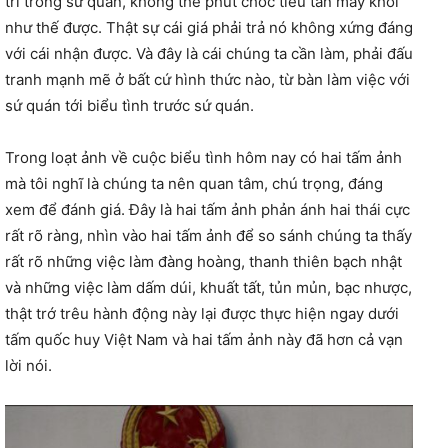
trí trong sứ quán, không thể phút chốc tiêu tan mây khói
như thế được. Thật sự cái giá phải trả nó không xứng đáng
với cái nhận được. Và đây là cái chúng ta cần làm, phải đấu
tranh mạnh mẽ ở bất cứ hình thức nào, từ bàn làm việc với
sứ quán tới biểu tình trước sứ quán.
Trong loạt ảnh về cuộc biểu tình hôm nay có hai tấm ảnh
mà tôi nghĩ là chúng ta nên quan tâm, chú trọng, đáng
xem để đánh giá. Đây là hai tấm ảnh phản ánh hai thái cực
rất rõ ràng, nhìn vào hai tấm ảnh để so sánh chúng ta thấy
rất rõ những việc làm đàng hoàng, thanh thiên bạch nhật
và những việc làm dấm dúi, khuất tất, tủn mủn, bạc nhược,
thật trớ trêu hành động này lại được thực hiện ngay dưới
tấm quốc huy Việt Nam và hai tấm ảnh này đã hơn cả vạn
lời nói.