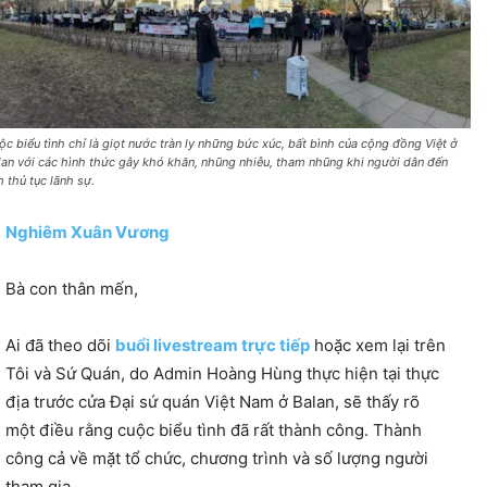
ộc biểu tình chỉ là giọt nước tràn ly những bức xúc, bất bình của cộng đồng Việt ở
lan với các hình thức gây khó khăn, nhũng nhiễu, tham nhũng khi người dân đến
m thủ tục lãnh sự.
Nghiêm Xuân Vương
Bà con thân mến,
Ai đã theo dõi
buổi livestream trực tiếp
hoặc xem lại trên
Tôi và Sứ Quán, do Admin Hoàng Hùng thực hiện tại thực
địa trước cửa Đại sứ quán Việt Nam ở Balan, sẽ thấy rõ
một điều rằng cuộc biểu tình đã rất thành công. Thành
công cả về mặt tổ chức, chương trình và số lượng người
tham gia.