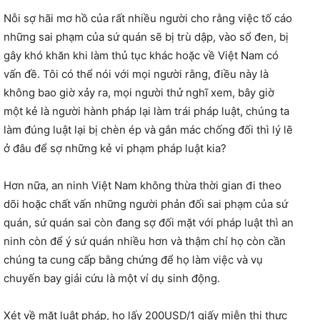
Nỗi sợ hãi mơ hồ của rất nhiều người cho rằng việc tố cáo
những sai phạm của sứ quán sẽ bị trù dập, vào sổ đen, bị
gây khó khăn khi làm thủ tục khác hoặc về Việt Nam có
vấn đề. Tôi có thể nói với mọi người rằng, điều này là
không bao giờ xảy ra, mọi người thử nghĩ xem, bây giờ
một kẻ là người hành pháp lại làm trái pháp luật, chúng ta
làm đúng luật lại bị chèn ép và gắn mác chống đối thì lý lẽ
ở đâu để sợ những kẻ vi phạm pháp luật kia?
Hơn nữa, an ninh Việt Nam không thừa thời gian đi theo
dõi hoặc chất vấn những người phản đối sai phạm của sứ
quán, sứ quán sai còn đang sợ đối mặt với pháp luật thì an
ninh còn để ý sứ quán nhiều hơn và thậm chí họ còn cần
chúng ta cung cấp bằng chứng để họ làm việc và vụ
chuyến bay giải cứu là một ví dụ sinh động.
Xét về mặt luật pháp, họ lấy 200USD/1 giấy miễn thị thực