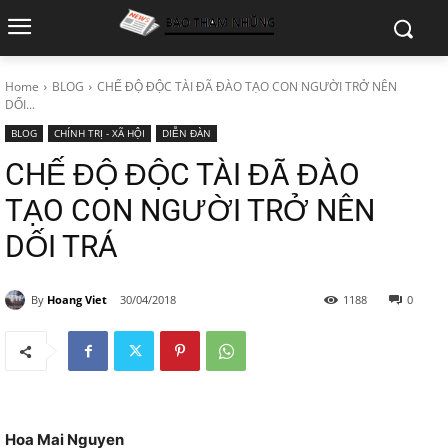
Home
BLOG
CHẾ ĐỘ ĐỘC TÀI ĐÃ ĐÀO TẠO CON NGƯỜI TRỞ NÊN
DỐI...
BLOG
CHÍNH TRỊ - XÃ HỘI
DIỄN ĐÀN
CHẾ ĐỘ ĐỘC TÀI ĐÃ ĐÀO
TẠO CON NGƯỜI TRỞ NÊN
DỐI TRÁ
By
Hoang Viet
30/04/2018
1188
0
Hoa Mai Nguyen