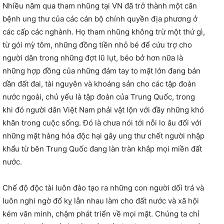
Nhiều năm qua tham nhũng tại VN đã trở thành một căn
bệnh ung thư của các cán bộ chính quyền địa phương ở
các cấp các nghành. Họ tham nhũng không trừ một thứ gì,
từ gói mỳ tôm, những đồng tiền nhỏ bé để cứu trợ cho
người dân trong những đợt lũ lụt, béo bở hơn nữa là
những hợp đồng của những đám tay to mặt lớn đang bán
dần đất đai, tài nguyên và khoáng sản cho các tập đoàn
nước ngoài, chủ yếu là tập đoàn của Trung Quốc, trong
khi đó người dân Việt Nam phải vật lộn với đầy những khó
khăn trong cuộc sống. Đó là chưa nói tới nỗi lo âu đối với
những mặt hàng hóa độc hại gây ung thư chết người nhập
khẩu từ bên Trung Quốc đang làn tràn khắp mọi miền đất
nước.
Chế độ độc tài luôn đào tạo ra những con người dối trá và
luôn nghi ngờ đố kỵ lẫn nhau làm cho đất nước và xã hội
kém văn minh, chậm phát triển về mọi mặt. Chúng ta chỉ