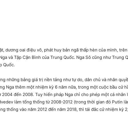
 bật, dương oai điệu võ, phát huy bản ngã thấp hèn của mình, trê
g Nga và Tập Cận Bình của Trung Quốc. Nga Sô cũng như Trung Q
p Quốc.
ơng những bảng giá trị nền tảng như tự do, dân chủ và nhân quyền
ang Nga thêm một nhiệm kỳ 6 năm nữa, trong một cuộc bầu cử hầ
ừ 2004 đến 2008. Tuy hiến pháp Nga chỉ cho phép một cá nhân l
dvedev làm tổng thống từ 2008-2012 (trong thời gian đó Putin l
tổng thống vào năm 2012 đến năm 2018, thì tái đắc cử nhiệm kỳ 2,