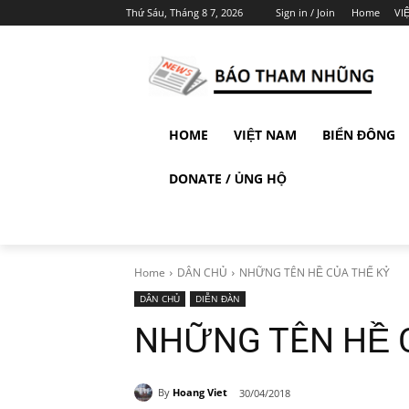
Thứ Sáu, Tháng 8 7, 2026
Sign in / Join
Home
VI
HOME
VIỆT NAM
BIỂN ĐÔNG
DONATE / ỦNG HỘ
Home
DÂN CHỦ
NHỮNG TÊN HỀ CỦA THẾ KỶ
DÂN CHỦ
DIỄN ĐÀN
NHỮNG TÊN HỀ 
By
Hoang Viet
30/04/2018