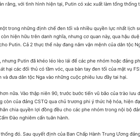
án rằng, với tình hình hiện tại, Putin có xác xuất làm tổng thống t
 một trong những định chế đen tối và nhiều quyền lực nhất lịch 
 còn hiện hữu trên danh nghĩa, nhưng cơ quan này, qua hậu duệ
cho Putin. Cả 2 thực thể này đang nắm vận mệnh của dân tộc Ng
, nhưng Putin đã khéo léo lèo lái để các phe nhóm hoặc đảng phá
 sát hại các đối thủ có tầm vóc, qua bàn tay đen tối của mật vụ FS
in và đưa dân tộc Nga vào những cuộc phiêu lưu đầy tai hại.
hơn nữa. Vào thập niên 90, trước bước tiến vũ bão của trào lưu d
 còn của đảng CSTQ qua chủ trương phi ý thức hệ hóa, hiện đại h
u phân chia quyền lợi đồng đều cho các phe nhóm trong nội bộ đ
 Cẩm Đào nghiêm cẩn tuân hành.
n thống đó. Sau quyết định của Ban Chấp Hành Trung Ương đảng