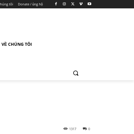
chúng tôi
Donate / ủng hộ
VỀ CHÚNG TÔI
1317
0