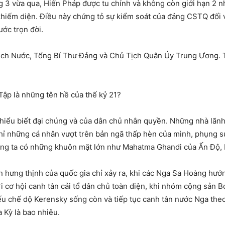
 3 vừa qua, Hiến Pháp được tu chính và không còn giới hạn 2 n
hiếm diện. Điều này chứng tỏ sự kiểm soát của đảng CSTQ đối vớ
ước trọn đời.
ịch Nước, Tổng Bí Thư Đảng và Chủ Tịch Quân Ủy Trung Ương. T
 Tập là những tên hề của thế kỷ 21?
sự hiểu biết đại chúng và của dân chủ nhân quyền. Những nhà lãnh
hỉ những cá nhân vượt trên bản ngã thấp hèn của mình, phụng sự
húng ta có những khuôn mặt lớn như Mahatma Ghandi của Ấn Độ,
 hưng thịnh của quốc gia chỉ xảy ra, khi các Nga Sa Hoàng hướn
i cơ hội canh tân cải tổ dân chủ toàn diện, khi nhóm cộng sản 
ếu chế dộ Kerensky sống còn và tiếp tục canh tân nước Nga the
 Kỳ là bao nhiêu.