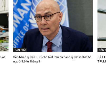
DÂN CHỦ
DÂN 
m at
Sếp Nhân quyền LHQ cho biết Iran đã hành quyết ít nhất 56
BẤT 
người kể từ tháng 3
TRUMP