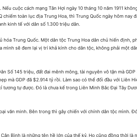
. Nếu cuộc cách mạng Tân Hợi ngày 10 tháng 10 năm 1911 không 
 chiếm toàn lục địa Trung Hoa, thì Trung Quốc ngày hôm nay đã 
h kinh tế với dân số 1.300 triệu dân.
ủ hóa Trung Quốc. Một dân tộc Trung Hoa dân chủ hiến định, ph
 mình sẽ đem lại vị trí khả kính cho dân tộc, không phải một d
ân Số 145 triệu, đất đai mênh mông, tài nguyên vô tận mà GDP c
 hẹp mà GDP đã $2.914 tỷ rồi. Làm sao có thể đối đầu với Liên 
ỉ tương tự được. Đó là chưa kể trong Liên Minh Bắc Đại Tây Dư
loại văn minh. Bên trong thì gây chiến với chính dân tộc mình. 
 Cận Bình là những tên hề lớn của thế kỷ. Họ cũng đồng thời là 