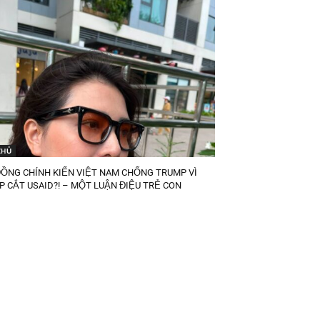
CHỦ
ĐỒNG CHÍNH KIẾN VIỆT NAM CHỐNG TRUMP VÌ
 CẮT USAID?! – MỘT LUẬN ĐIỆU TRẺ CON