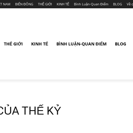
ỆT NAM
BIỂN ĐÔNG
THẾ GIỚI
KINH TẾ
Bình Luận-Quan Điểm
BLOG
Về 
THẾ GIỚI
KINH TẾ
BÌNH LUẬN-QUAN ĐIỂM
BLOG
CỦA THẾ KỶ