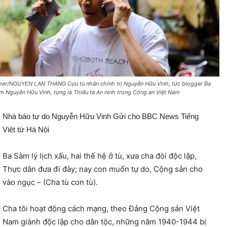
her/NGUYEN LAN THANG Cựu tù nhân chính trị Nguyễn Hữu Vinh, tức blogger Ba
m Nguyễn Hữu Vinh, từng là Thiếu tá An ninh trong Công an Việt Nam
Nhà báo tự do Nguyễn Hữu Vinh
Gửi cho BBC News Tiếng
Việt từ Hà Nội
Ba Sàm lý lịch xấu, hai thế hệ ở tù, xưa cha đòi độc lập,
Thực dân đưa đi đày; nay con muốn tự do, Cộng sản cho
vào ngục – (Cha tù con tù).
Cha tôi hoạt động cách mạng, theo Đảng Cộng sản Việt
Nam giành độc lập cho dân tộc, những năm 1940-1944 bị