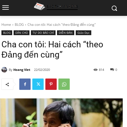
Home
BLOG
Cha con tôi: Hai cách "theo Đảng đến cùng"
BLOG
DÂN CHỦ
TỰ DO BÁO CHÍ
DIỄN ĐÀN
Giáo Dục
Cha con tôi: Hai cách “theo
Đảng đến cùng”
By
Hoang Viet
22/02/2020
814
0