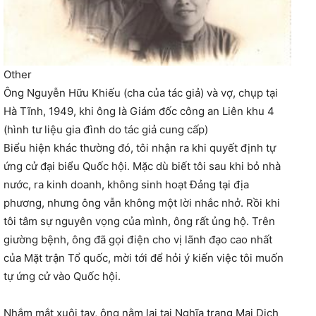
Other
Ông Nguyễn Hữu Khiếu (cha của tác giả) và vợ, chụp tại
Hà Tĩnh, 1949, khi ông là Giám đốc công an Liên khu 4
(hình tư liệu gia đình do tác giả cung cấp)
Biểu hiện khác thường đó, tôi nhận ra khi quyết định tự
ứng cử đại biểu Quốc hội. Mặc dù biết tôi sau khi bỏ nhà
nước, ra kinh doanh, không sinh hoạt Đảng tại địa
phương, nhưng ông vẫn không một lời nhắc nhở. Rồi khi
tôi tâm sự nguyên vọng của mình, ông rất ủng hộ. Trên
giường bệnh, ông đã gọi điện cho vị lãnh đạo cao nhất
của Mặt trận Tổ quốc, mời tới để hỏi ý kiến việc tôi muốn
tự ứng cử vào Quốc hội.
Nhắm mắt xuôi tay, ông nằm lại tại Nghĩa trang Mai Dịch