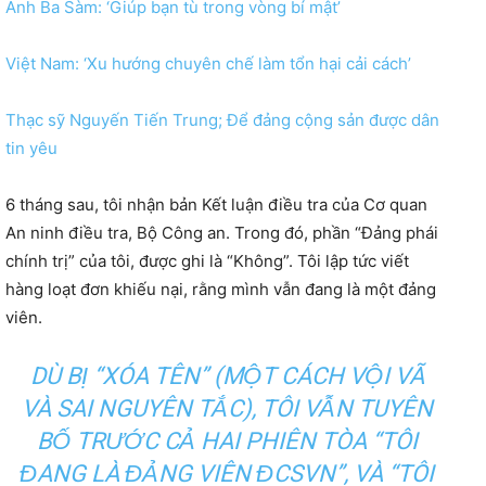
Anh Ba Sàm: ‘Giúp bạn tù trong vòng bí mật’
Việt Nam: ‘Xu hướng chuyên chế làm tổn hại cải cách’
Thạc sỹ Nguyến Tiến Trung; Để đảng cộng sản được dân
tin yêu
6 tháng sau, tôi nhận bản Kết luận điều tra của Cơ quan
An ninh điều tra, Bộ Công an. Trong đó, phần “Đảng phái
chính trị” của tôi, được ghi là “Không”. Tôi lập tức viết
hàng loạt đơn khiếu nại, rằng mình vẫn đang là một đảng
viên.
DÙ BỊ “XÓA TÊN” (MỘT CÁCH VỘI VÃ
VÀ SAI NGUYÊN TẮC), TÔI VẪN TUYÊN
BỐ TRƯỚC CẢ HAI PHIÊN TÒA “TÔI
ĐANG LÀ ĐẢNG VIÊN ĐCSVN”, VÀ “TÔI