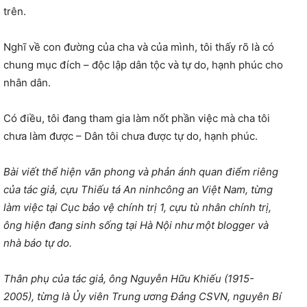
trên.
Nghĩ về con đường của cha và của mình, tôi thấy rõ là có
chung mục đích – độc lập dân tộc và tự do, hạnh phúc cho
nhân dân.
Có điều, tôi đang tham gia làm nốt phần việc mà cha tôi
chưa làm được – Dân tôi chưa được tự do, hạnh phúc.
Bài viết thể hiện văn phong và phản ánh quan điểm riêng
của tác giả, cựu Thiếu tá An ninh
công
a
n Việt Nam, từng
làm việc tại Cục bảo vệ chính trị 1, cựu tù nhân chính trị,
ông hiện đang sinh sống tại Hà Nội như một blogger và
nhà báo tự do.
Thân phụ của tác giả, ông Nguyễn
Hữu
Khiếu (1915-
2005), từng là
Ủ
y viên
T
rung ương Đảng CSVN, nguyên Bí