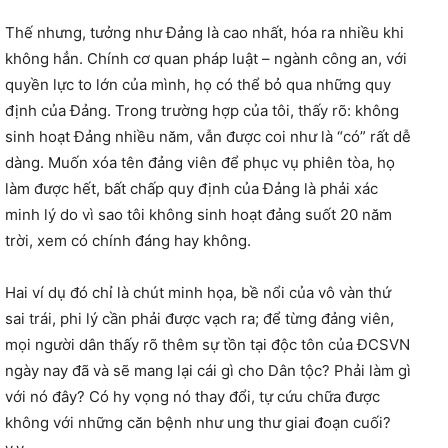
Thế nhưng, tưởng như Đảng là cao nhất, hóa ra nhiều khi
không hẳn. Chính cơ quan pháp luật – ngành công an, với
quyền lực to lớn của mình, họ có thể bỏ qua những quy
định của Đảng. Trong trường hợp của tôi, thấy rõ: không
sinh hoạt Đảng nhiều năm, vẫn được coi như là “có” rất dễ
dàng. Muốn xóa tên đảng viên để phục vụ phiên tòa, họ
làm được hết, bất chấp quy định của Đảng là phải xác
minh lý do vì sao tôi không sinh hoạt đảng suốt 20 năm
trời, xem có chính đáng hay không.
Hai ví dụ đó chỉ là chút minh họa, bề nổi của vô vàn thứ
sai trái, phi lý cần phải được vạch ra; để từng đảng viên,
mọi người dân thấy rõ thêm sự tồn tại độc tôn của ĐCSVN
ngày nay đã và sẽ mang lại cái gì cho Dân tộc? Phải làm gì
với nó đây? Có hy vọng nó thay đổi, tự cứu chữa được
không với những căn bệnh như ung thư giai đoạn cuối?