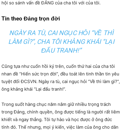
hội so sánh vấn đề ĐẢNG của cha tôi với của tôi.
Tin theo Đảng trọn đời
NGÀY RA TÙ, CAI NGỤC HỎI “VỀ THÌ
LÀM GÌ?”, CHA TÔI KHẢNG KHÁI “LẠI
ĐẤU TRANH!”
Cũng tựa như cuốn hồi ký trên, cuốn thứ hai của cha tôi
nhan đề “Hiến sức trọn đời”, đều toát lên tinh thần tin yêu
tuyệt đối ĐCSVN. Ngày ra tù, cai ngục hỏi “Về thì làm gì?”,
ông khảng khái “Lại đấu tranh!”.
Trong suốt hàng chục năm nắm giữ nhiều trọng trách
trong Đảng, chính quyền, ông được tiếng là người rất liêm
khiết và ngay thẳng. Tôi tự hào và học được ở ông đức
tính đó. Thế nhưng, mọi ý kiến, việc làm của ông cho dân