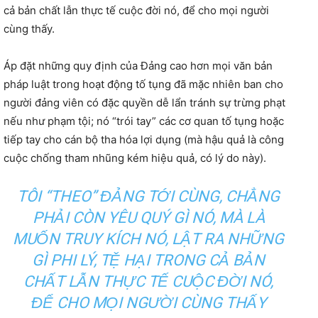
cả bản chất lẫn thực tế cuộc đời nó, để cho mọi người
cùng thấy.
Áp đặt những quy định của Đảng cao hơn mọi văn bản
pháp luật trong hoạt động tố tụng đã mặc nhiên ban cho
người đảng viên có đặc quyền dễ lẩn tránh sự trừng phạt
nếu như phạm tội; nó “trói tay” các cơ quan tố tụng hoặc
tiếp tay cho cán bộ tha hóa lợi dụng (mà hậu quả là công
cuộc chống tham nhũng kém hiệu quả, có lý do này).
TÔI “THEO” ĐẢNG TỚI CÙNG, CHẲNG
PHẢI CÒN YÊU QUÝ GÌ NÓ, MÀ LÀ
MUỐN TRUY KÍCH NÓ, LẬT RA NHỮNG
GÌ PHI LÝ, TỆ HẠI TRONG CẢ BẢN
CHẤT LẪN THỰC TẾ CUỘC ĐỜI NÓ,
ĐỂ CHO MỌI NGƯỜI CÙNG THẤY