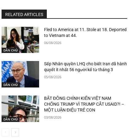
RELATED ARTICLES
Fled to America at 11. Stole at 18. Deported
to Vietnam at 44.
06/08/2026
DÂN CHỦ
Sếp Nhân quyền LHQ cho biết Iran đã hành
quyết ít nhất 56 người kể từ tháng 3
05/08/2026
DÂN CHỦ
BẤT ĐỒNG CHÍNH KIẾN VIỆT NAM
CHỐNG TRUMP VÌ TRUMP CẮT USAID?! –
MỘT LUẬN ĐIỆU TRẺ CON
03/08/2026
DÂN CHỦ