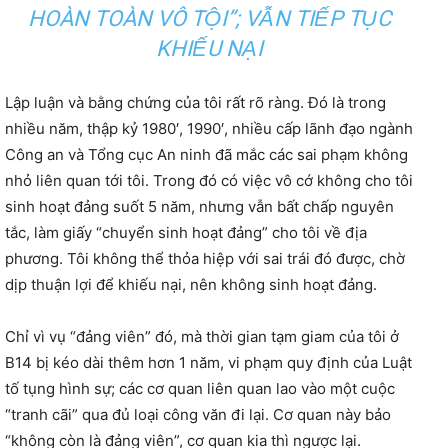
HOÀN TOÀN VÔ TỘI”; VẪN TIẾP TỤC
KHIẾU NẠI
Lập luận và bằng chứng của tôi rất rõ ràng. Đó là trong
nhiều năm, thập kỷ 1980′, 1990′, nhiều cấp lãnh đạo ngành
Công an và Tổng cục An ninh đã mắc các sai phạm không
nhỏ liên quan tới tôi. Trong đó có việc vô cớ không cho tôi
sinh hoạt đảng suốt 5 năm, nhưng vẫn bất chấp nguyên
tắc, làm giấy “chuyển sinh hoạt đảng” cho tôi về địa
phương. Tôi không thể thỏa hiệp với sai trái đó được, chờ
dịp thuận lợi để khiếu nại, nên không sinh hoạt đảng.
Chỉ vì vụ “đảng viên” đó, mà thời gian tạm giam của tôi ở
B14 bị kéo dài thêm hơn 1 năm, vi phạm quy định của Luật
tố tụng hình sự; các cơ quan liên quan lao vào một cuộc
“tranh cãi” qua đủ loại công văn đi lại. Cơ quan này bảo
“không còn là đảng viên”, cơ quan kia thì ngược lại.