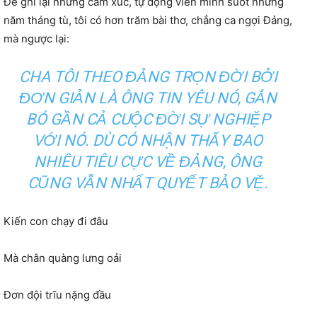
Để ghi lại những cảm xúc, tự động viên mình suốt những
năm tháng tù, tôi có hơn trăm bài thơ, chẳng ca ngợi Đảng,
mà ngược lại:
CHA TÔI THEO ĐẢNG TRỌN ĐỜI BỞI
ĐƠN GIẢN LÀ ÔNG TIN YÊU NÓ, GẮN
BÓ GẦN CẢ CUỘC ĐỜI SỰ NGHIỆP
VỚI NÓ. DÙ CÓ NHẬN THẤY BAO
NHIÊU TIÊU CỰC VỀ ĐẢNG, ÔNG
CŨNG VẪN NHẤT QUYẾT BẢO VỆ.
Kiến con chạy đi đâu
Mà chân quàng lưng oải
Đơn đội trĩu nặng đầu