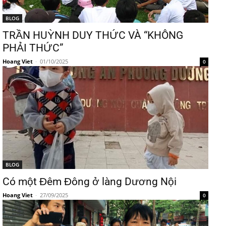
BLOG
TRẦN HUỲNH DUY THỨC VÀ “KHÔNG
PHẢI THỨC”
Hoang Viet
-
01/10/2025
0
BLOG
Có một Đêm Đông ở làng Dương Nội
Hoang Viet
-
27/09/2025
0