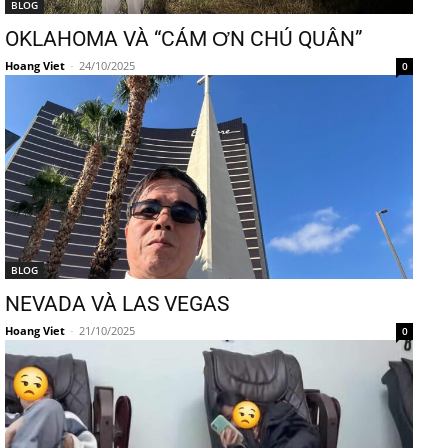
BLOG
OKLAHOMA VÀ “CÁM ƠN CHÚ QUÂN”
Hoang Viet
-
24/10/2025
0
BLOG
NEVADA VÀ LAS VEGAS
Hoang Viet
-
21/10/2025
0