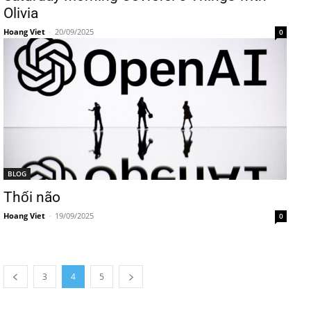
Olivia
Hoang Viet
-
20/09/2025
0
BLOG
Thối não
Hoang Viet
-
19/09/2025
0
3
4
5