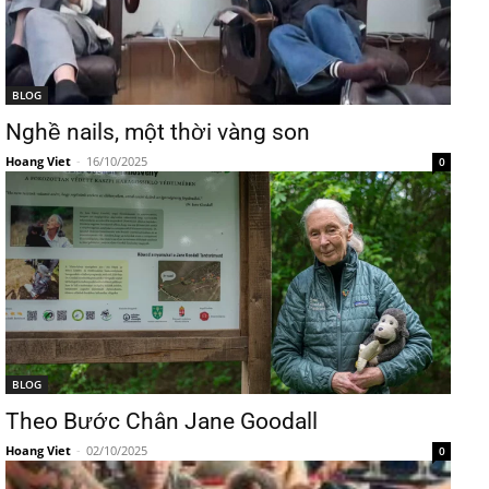
BLOG
Nghề nails, một thời vàng son
Hoang Viet
-
16/10/2025
0
BLOG
Theo Bước Chân Jane Goodall
Hoang Viet
-
02/10/2025
0