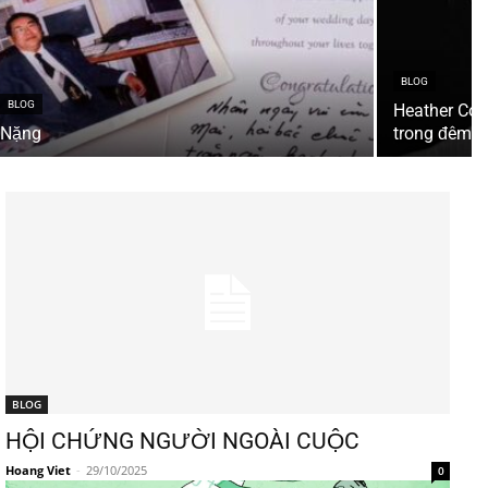
BLOG
BLOG
Heather Cox
Nặng
trong đêm, 
BLOG
HỘI CHỨNG NGƯỜI NGOÀI CUỘC
Hoang Viet
-
29/10/2025
0