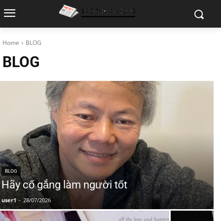
Home
BLOG
BLOG
BLOG
Hãy cố gắng làm người tốt
user1
-
28/07/2026