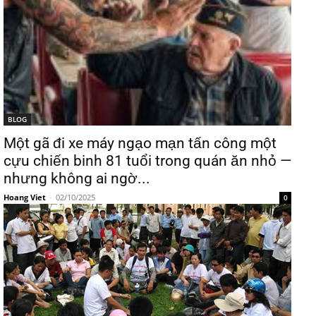
BLOG
Một gã đi xe máy ngạo mạn tấn công một
cựu chiến binh 81 tuổi trong quán ăn nhỏ —
nhưng không ai ngờ...
Hoang Viet
-
02/10/2025
0