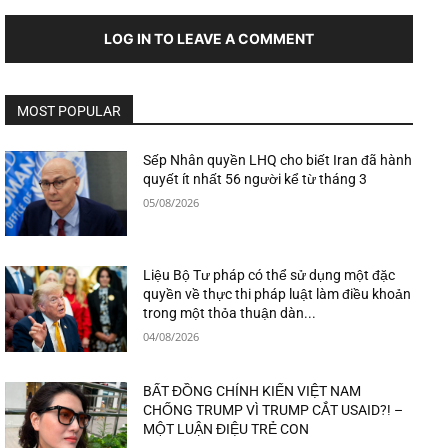
LOG IN TO LEAVE A COMMENT
MOST POPULAR
Sếp Nhân quyền LHQ cho biết Iran đã hành
quyết ít nhất 56 người kể từ tháng 3
05/08/2026
Liệu Bộ Tư pháp có thể sử dụng một đặc
quyền về thực thi pháp luật làm điều khoản
trong một thỏa thuận dàn...
04/08/2026
BẤT ĐỒNG CHÍNH KIẾN VIỆT NAM
CHỐNG TRUMP VÌ TRUMP CẮT USAID?! –
MỘT LUẬN ĐIỆU TRẺ CON