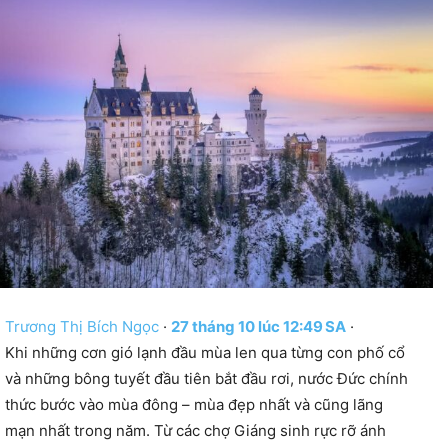
Trương Thị Bích Ngọc
·
2
7
t
h
á
n
g
1
0
l
ú
c
1
2
:
4
9
S
A
·
Khi những cơn gió lạnh đầu mùa len qua từng con phố cổ
và những bông tuyết đầu tiên bắt đầu rơi, nước Đức chính
thức bước vào mùa đông – mùa đẹp nhất và cũng lãng
mạn nhất trong năm. Từ các chợ Giáng sinh rực rỡ ánh