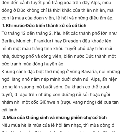
đèn đến cảnh tuyết phủ trắng xóa trên dãy Alps, mùa
đông ở Đức không chỉ là thời khắc của thiên nhiên, mà
còn là mùa của đoàn viên, lễ hội và những điều ấm áp.
1. Khi nước Đức biến thành xứ sở cổ tích
Từ tháng 12 đến tháng 2, hầu hết các thành phố lớn như
Berlin, Munich, Frankfurt hay Dresden đều khoác lên
mình một màu trắng tinh khôi. Tuyết phủ dày trên mái
nhà, đường phố và công viên, biến nước Đức thành một
bức tranh mùa đông huyền ảo.
Khung cảnh đặc biệt thơ mộng ở vùng Bavaria, nơi những
ngôi làng nhỏ nằm nép mình dưới chân núi Alps, ẩn hiện
trong làn sương mờ buổi sớm. Du khách có thể trượt
tuyết, đi dạo trên những con đường rải sỏi hoặc ngồi
nhâm nhi một cốc Glühwein (rượu vang nóng) để xua tan
cái lạnh.
2. Mùa của Giáng sinh và những phiên chợ cổ tích
Nếu mùa hè là mùa của lễ hội âm nhạc, thì mùa đông ở