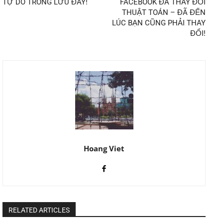
TỰ DO TRONG LƯU ĐÀY!
FACEBOOK ĐÃ THAY ĐỔI
THUẬT TOÁN – ĐÃ ĐẾN
LÚC BẠN CŨNG PHẢI THAY
ĐỔI!
Hoang Viet
RELATED ARTICLES