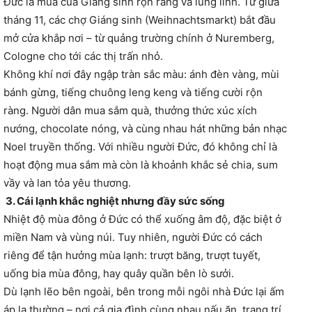
Đức là mùa của Giáng sinh rộn ràng và lung linh. Từ giữa
tháng 11, các chợ Giáng sinh (Weihnachtsmarkt) bắt đầu
mở cửa khắp nơi – từ quảng trường chính ở Nuremberg,
Cologne cho tới các thị trấn nhỏ.
Không khí nơi đây ngập tràn sắc màu: ánh đèn vàng, mùi
bánh gừng, tiếng chuông leng keng và tiếng cười rộn
ràng. Người dân mua sắm quà, thưởng thức xúc xích
nướng, chocolate nóng, và cùng nhau hát những bản nhạc
Noel truyền thống. Với nhiều người Đức, đó không chỉ là
hoạt động mua sắm mà còn là khoảnh khắc sẻ chia, sum
vầy và lan tỏa yêu thương.
3. Cái lạnh khắc nghiệt nhưng đầy sức sống
Nhiệt độ mùa đông ở Đức có thể xuống âm độ, đặc biệt ở
miền Nam và vùng núi. Tuy nhiên, người Đức có cách
riêng để tận hưởng mùa lạnh: trượt băng, trượt tuyết,
uống bia mùa đông, hay quây quần bên lò sưởi.
Dù lạnh lẽo bên ngoài, bên trong mỗi ngôi nhà Đức lại ấm
áp lạ thường – nơi cả gia đình cùng nhau nấu ăn, trang trí