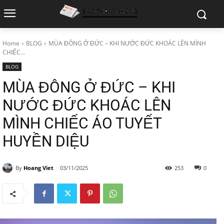
Home
BLOG
MÙA ĐÔNG Ở ĐỨC – KHI NƯỚC ĐỨC KHOÁC LÊN MÌNH
CHIẾC...
BLOG
MÙA ĐÔNG Ở ĐỨC – KHI
NƯỚC ĐỨC KHOÁC LÊN
MÌNH CHIẾC ÁO TUYẾT
HUYỀN DIỆU
By
Hoang Viet
03/11/2025
253
0