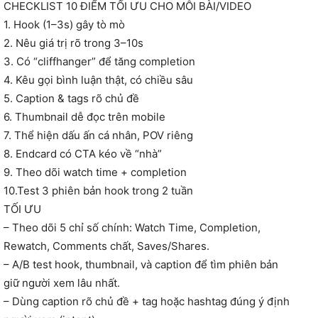
CHECKLIST 10 ĐIỂM TỐI ƯU CHO MỖI BÀI/VIDEO
1. Hook (1–3s) gây tò mò
2. Nêu giá trị rõ trong 3–10s
3. Có “cliffhanger” để tăng completion
4. Kêu gọi bình luận thật, có chiều sâu
5. Caption & tags rõ chủ đề
6. Thumbnail dễ đọc trên mobile
7. Thể hiện dấu ấn cá nhân, POV riêng
8. Endcard có CTA kéo về “nhà”
9. Theo dõi watch time + completion
10.Test 3 phiên bản hook trong 2 tuần
TỐI ƯU
– Theo dõi 5 chỉ số chính: Watch Time, Completion,
Rewatch, Comments chất, Saves/Shares.
– A/B test hook, thumbnail, và caption để tìm phiên bản
giữ người xem lâu nhất.
– Dùng caption rõ chủ đề + tag hoặc hashtag đúng ý định