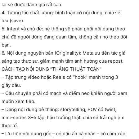
lại sẽ được đánh giá rất cao.
4. Tương tác chất lượng: bình luận có nội dung, chia sẻ,
lưu (save).
5. Intent và chủ đề: hệ thống sẽ phân phối nội dung theo
chủ đề người dùng đang quan tâm, không cần họ theo dõi
bạn.
6. Nội dung nguyên bản (Originality): Meta ưu tiên tác giả
sáng tạo thực sự, giảm mạnh tầm ảnh hưởng của repost.
CÁCH TẠO NỘI DUNG “THẮNG THUẬT TOÁN”
– Tập trung video hoặc Reels có “hook” mạnh trong 3
giây đầu.
– Câu chuyện phải có mạch và điểm neo khiến người xem
muốn xem tiếp.
– Dạng nội dung dễ thắng: storytelling, POV có twist,
mini-series 3–5 tập, hậu trường thật, chia sẻ trải nghiệm
thực tế.
– Ưu tiên nội dung gốc – có dấu ấn cá nhân – có cảm xúc.