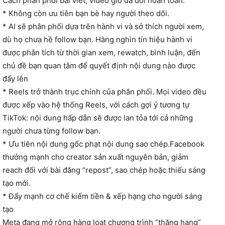
Cách phân phối bài viết, video giờ đã đổi hoàn toàn:
* Không còn ưu tiên bạn bè hay người theo dõi.
* AI sẽ phân phối dựa trên hành vi và sở thích người xem,
dù họ chưa hề follow bạn. Hàng nghìn tín hiệu hành vi
được phân tích từ thời gian xem, rewatch, bình luận, đến
chủ đề bạn quan tâm để quyết định nội dung nào được
đẩy lên
* Reels trở thành trục chính của phân phối. Mọi video đều
được xếp vào hệ thống Reels, với cách gợi ý tương tự
TikTok: nội dung hấp dẫn sẽ được lan tỏa tới cả những
người chưa từng follow bạn.
* Ưu tiên nội dung gốc phạt nội dung sao chép.Facebook
thưởng mạnh cho creator sản xuất nguyên bản, giảm
reach đối với bài đăng “repost”, sao chép hoặc thiếu sáng
tạo mới.
* Đẩy mạnh cơ chế kiếm tiền & xếp hạng cho người sáng
tạo
Meta đang mở rộng hàng loạt chương trình “thăng hạng”