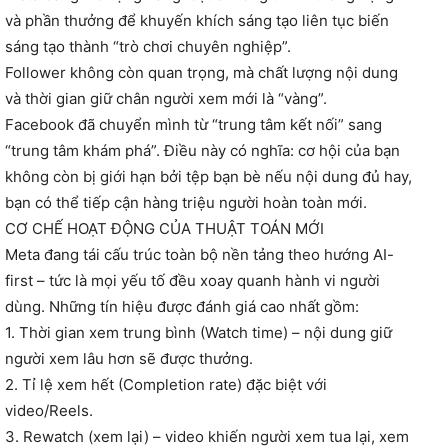
và phần thưởng để khuyến khích sáng tạo liên tục biến
sáng tạo thành “trò chơi chuyên nghiệp”.
Follower không còn quan trọng, mà chất lượng nội dung
và thời gian giữ chân người xem mới là “vàng”.
Facebook đã chuyển mình từ “trung tâm kết nối” sang
“trung tâm khám phá”. Điều này có nghĩa: cơ hội của bạn
không còn bị giới hạn bởi tệp bạn bè nếu nội dung đủ hay,
bạn có thể tiếp cận hàng triệu người hoàn toàn mới.
CƠ CHẾ HOẠT ĐỘNG CỦA THUẬT TOÁN MỚI
Meta đang tái cấu trúc toàn bộ nền tảng theo hướng AI-
first – tức là mọi yếu tố đều xoay quanh hành vi người
dùng. Những tín hiệu được đánh giá cao nhất gồm:
1. Thời gian xem trung bình (Watch time) – nội dung giữ
người xem lâu hơn sẽ được thưởng.
2. Tỉ lệ xem hết (Completion rate) đặc biệt với
video/Reels.
3. Rewatch (xem lại) – video khiến người xem tua lại, xem