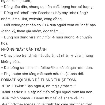
người xem (intent).
– Đăng đều đặn, nhưng ưu tiên chất lượng hơn số lượng.
– Đừng chỉ “chơi” trên Facebook hãy xây “nhà riêng”:
nhóm, email list, website, cộng đồng.
– Mỗi video/post nên có CTA đưa người xem về “nhà” bạn
(đăng ký, tham gia nhóm, đọc thêm…).
– Dùng nội dung viral như mồi → nuôi dưỡng → chuyển
hóa.
NHỮNG “BẪY” CẦN TRÁNH
– Chạy theo trend mà mất dấu ấn cá nhân → viral nhưng
không bền.
– Đo lường sai: chỉ nhìn follow/like mà bỏ qua retention.
– Phụ thuộc nền tảng mất sạch nếu thuật toán đổi.
FORMAT NỘI DUNG DỄ THẮNG THUẬT TOÁN
•POV + Twist: “Bạn nghĩ X, nhưng sự thật Y…”
•Mini-series: 3–5 tập nối tiếp để giữ người xem lâu hơn.
•Giải thích nhanh + Demo thực tế: dễ share và lưu.
•Behind-the-scenes / quá trình: tạo cảm giác chân thật,