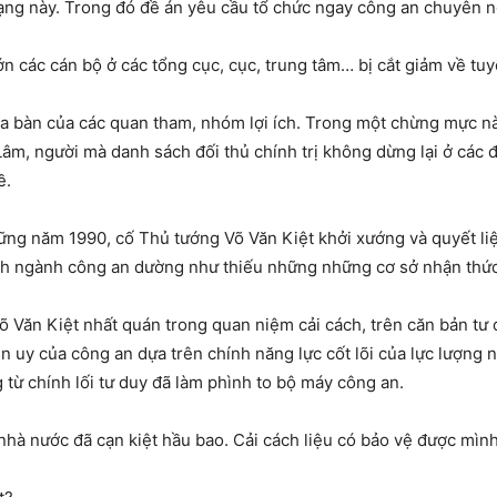
rạng này. Trong đó đề án yêu cầu tổ chức ngay công an chuyên ng
ớn các cán bộ ở các tổng cục, cục, trung tâm… bị cắt giảm về tuy
 địa bàn của các quan tham, nhóm lợi ích. Trong một chừng mực nà
 Lâm, người mà danh sách đối thủ chính trị không dừng lại ở các
ề.
ng năm 1990, cố Thủ tướng Võ Văn Kiệt khởi xướng và quyết liệt 
cách ngành công an dường như thiếu những những cơ sở nhận thứ
õ Văn Kiệt nhất quán trong quan niệm cải cách, trên căn bản tư
n uy của công an dựa trên chính năng lực cốt lõi của lực lượng 
từ chính lối tư duy đã làm phình to bộ máy công an.
 nhà nước đã cạn kiệt hầu bao. Cải cách liệu có bảo vệ được mìn