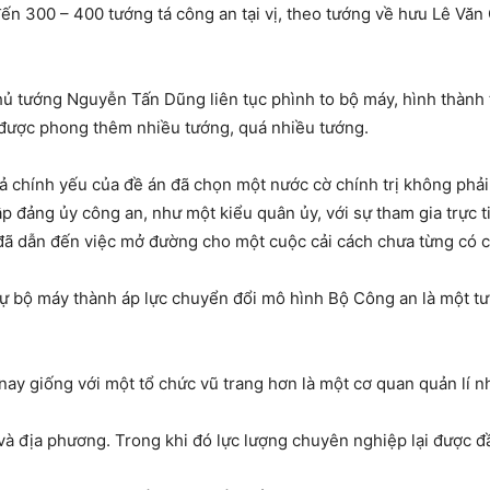
ến 300 – 400 tướng tá công an tại vị, theo tướng về hưu Lê Vă
hủ tướng Nguyễn Tấn Dũng liên tục phình to bộ máy, hình thành
 được phong thêm nhiều tướng, quá nhiều tướng.
iả chính yếu của đề án đã chọn một nước cờ chính trị không phả
ập đảng ủy công an, như một kiểu quân ủy, với sự tham gia trực
 đã dẫn đến việc mở đường cho một cuộc cải cách chưa từng có 
ự bộ máy thành áp lực chuyển đổi mô hình Bộ Công an là một tư d
nay giống với một tổ chức vũ trang hơn là một cơ quan quản lí n
ở và địa phương. Trong khi đó lực lượng chuyên nghiệp lại được đ