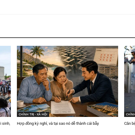
CHÍNH TRỊ - XÃ HỘI
CHÍNH
 sinh,
Hợp đồng kỳ nghỉ, và tại sao nó dễ thành cái bẫy
Căn b