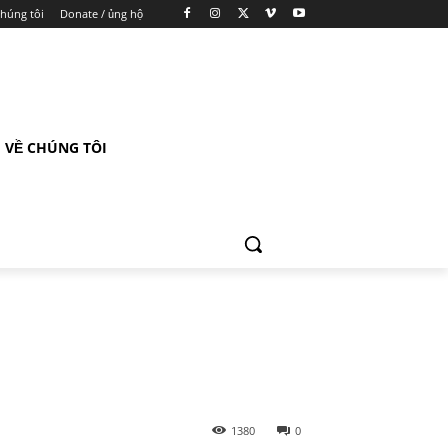
chúng tôi
Donate / ủng hộ
VỀ CHÚNG TÔI
1380
0