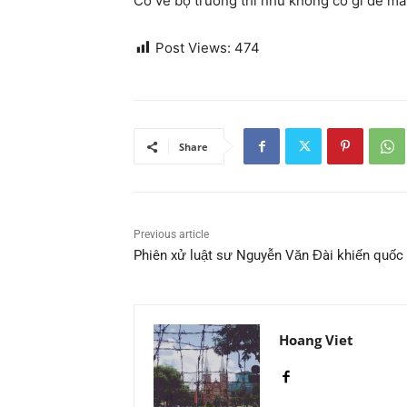
Có vẻ bộ trường thì như không có gì để mấ
Post Views:
474
Share
Previous article
Phiên xử luật sư Nguyễn Văn Đài khiến quốc 
Hoang Viet