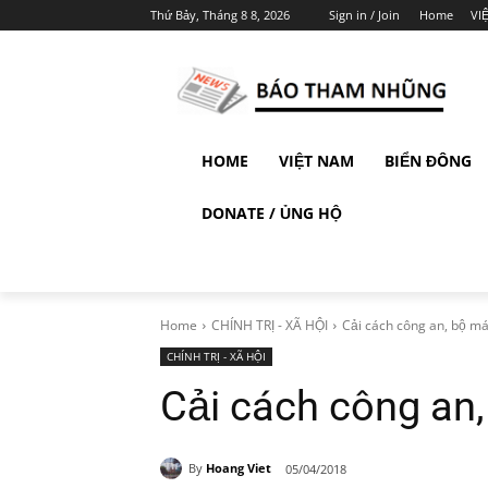
Thứ Bảy, Tháng 8 8, 2026
Sign in / Join
Home
VI
HOME
VIỆT NAM
BIỂN ĐÔNG
DONATE / ỦNG HỘ
Home
CHÍNH TRỊ - XÃ HỘI
Cải cách công an, bộ má
CHÍNH TRỊ - XÃ HỘI
Cải cách công an,
By
Hoang Viet
05/04/2018