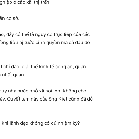
hiệp ở cấp xã, thị trấn.
ến cơ sở.
o, đây có thể là nguy cơ trực tiếp của các
 đồng liêu bị tước binh quyền mà cả đâu đó
chỉ đạo, giải thể kinh tế công an, quân
c nhất quán.
 duy nhà nước nhỏ xã hội lớn. Không cho
này. Quyết tâm này của ông Kiệt cũng đã dở
h khi lãnh đạo không có đủ nhiệm kỳ?