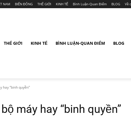
ỆT NAM
BIỂN ĐÔNG
THẾ GIỚI
KINH TẾ
Bình Luận-Quan Điểm
BLOG
Về 
THẾ GIỚI
KINH TẾ
BÌNH LUẬN-QUAN ĐIỂM
BLOG
y hay “binh quyền”
 bộ máy hay “binh quyền”