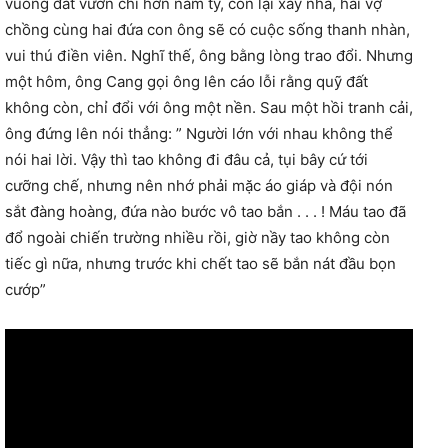
vuông đất vườn chỉ hơn năm tỷ, còn lại xây nhà, hai vợ
chồng cùng hai đứa con ông sẽ có cuộc sống thanh nhàn,
vui thú điền viên. Nghĩ thế, ông bằng lòng trao đổi. Nhưng
một hôm, ông Cang gọi ông lên cáo lỗi rằng quỹ đất
không còn, chỉ đổi với ông một nền. Sau một hồi tranh cải,
ông đứng lên nói thẳng: ” Người lớn với nhau không thể
nói hai lời. Vậy thì tao không đi đâu cả, tụi bây cứ tới
cưỡng chế, nhưng nên nhớ phải mặc áo giáp và đội nón
sắt đàng hoàng, đứa nào bước vô tao bắn . . . ! Máu tao đã
đổ ngoài chiến trường nhiều rồi, giờ nầy tao không còn
tiếc gì nữa, nhưng trước khi chết tao sẽ bắn nát đầu bọn
cướp”