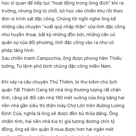
học sĩ quan để tiếp tục “hoạt động trong lòng địch” khi ra
trường, nhưng ông từ chối, bỏ học vào chiến khu rồi theo
đơn vị trinh sát đặc công. Chúng tôi ngồi nghe ông kể
những câu chuyện “xuất quỷ nhập thần” của lính đặc công
như huyền thoại, bất kỳ những đồn bót, những căn cứ
quân sự của đối phương, lính đặc công vào ra như có
phép tàng hình.
Sau chiến tranh Campuchia, ông được phong hàm Thiếu
tướng, Tư lệnh phó binh chủng đặc công miền Nam.
Khi xảy ra câu chuyện Thủ Thiêm, bí thư kiêm chủ tịch
quận Tất Thành Cang tới nhà ông thương lượng rất chân
tình, rằng sẽ đổi căn nhà 160 mét vuông của ông bằng hai
nền nhà gần siêu thị điện máy Chợ Lớn trên đường Lương
Định Của, nghĩa là ông sẽ được đền bù thỏa đáng. Ông
nhẩm tính, hai nền nhà kia trị giá tương đương chín tỷ
đồng, ông sẽ lên quận 9 mua được hơn hai ngàn mét