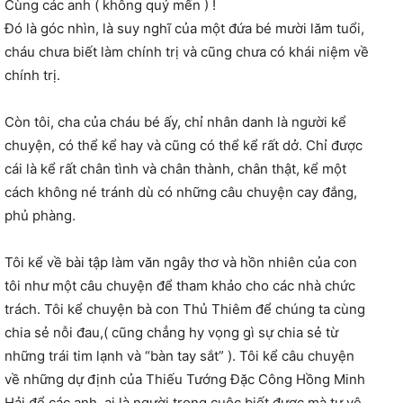
Cùng các anh ( không quý mến ) !
Đó là góc nhìn, là suy nghĩ của một đứa bé mười lăm tuổi,
cháu chưa biết làm chính trị và cũng chưa có khái niệm về
chính trị.
Còn tôi, cha của cháu bé ấy, chỉ nhân danh là người kể
chuyện, có thể kể hay và cũng có thể kể rất dở. Chỉ được
cái là kể rất chân tình và chân thành, chân thật, kể một
cách không né tránh dù có những câu chuyện cay đắng,
phủ phàng.
Tôi kể về bài tập làm văn ngây thơ và hồn nhiên của con
tôi như một câu chuyện để tham khảo cho các nhà chức
trách. Tôi kể chuyện bà con Thủ Thiêm để chúng ta cùng
chia sẻ nỗi đau,( cũng chẳng hy vọng gì sự chia sẻ từ
những trái tim lạnh và “bàn tay sắt” ). Tôi kể câu chuyện
về những dự định của Thiếu Tướng Đặc Công Hồng Minh
Hải để các anh, ai là người trong cuộc biết được mà tự vệ,