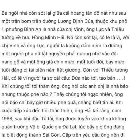
Ba ngôi nhà còn sót lại giữa cái hoang tàn đổ nát như sau
một trận bom trên đường Lương Định Của, thuộc khu phố
1, phường Bình An là nhà của chị Vinh, ông Lực và Thiếu
tướng về hưu Hồng Minh Hải. Nó còn sót lại, có lẽ là vì, với
chị Vinh và ông Lực, người ta không dám ném ra đường
một người phụ nữ tật nguyền phải nương nhờ vào đôi
nạng gỗ và một ông già chín mươi mốt tuổi đời, bảy mươi
tuổi đảng bị tai biến nằm liệt giường. Còn với Thiếu tướng
Hải, có lẽ vì người ta sợ cái câu: Đứa nào tới, tao bắn . . . !
Khi chúng tôi tới thăm ông, ông hỏi các anh chị là nhà báo
nhưng thuộc phe nào ? Thấy chúng tôi ngạc nhiên, ông
nói báo chí bây giờ nhiều phe quá, chẳng biết tin ai. Khi
cuộc tiếp xúc đến hồi thân thiện, ông Hải kể rằng, năm
1968, sau khi đậu Tú tài, ông được tuyển vào khoa không
quân trường Võ bị Quốc gia Đà Lạt, lúc bấy giờ ông đang
là biệt động thành Sài Gòn. Cấp trên yêu cầu ông nên đi