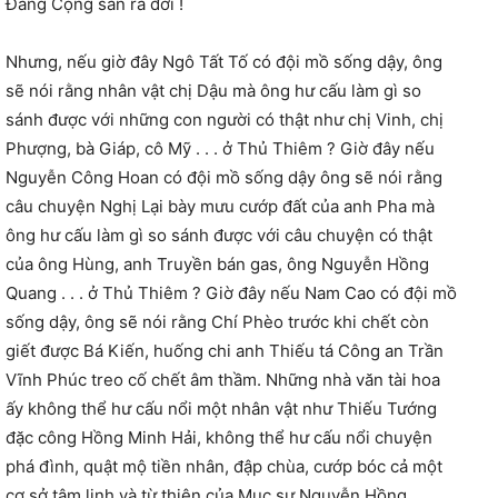
Đảng Cộng sản ra đời !
Nhưng, nếu giờ đây Ngô Tất Tố có đội mồ sống dậy, ông
sẽ nói rằng nhân vật chị Dậu mà ông hư cấu làm gì so
sánh được với những con người có thật như chị Vinh, chị
Phượng, bà Giáp, cô Mỹ . . . ở Thủ Thiêm ? Giờ đây nếu
Nguyễn Công Hoan có đội mồ sống dậy ông sẽ nói rằng
câu chuyện Nghị Lại bày mưu cướp đất của anh Pha mà
ông hư cấu làm gì so sánh được với câu chuyện có thật
của ông Hùng, anh Truyền bán gas, ông Nguyễn Hồng
Quang . . . ở Thủ Thiêm ? Giờ đây nếu Nam Cao có đội mồ
sống dậy, ông sẽ nói rằng Chí Phèo trước khi chết còn
giết được Bá Kiến, huống chi anh Thiếu tá Công an Trần
Vĩnh Phúc treo cố chết âm thầm. Những nhà văn tài hoa
ấy không thể hư cấu nổi một nhân vật như Thiếu Tướng
đặc công Hồng Minh Hải, không thể hư cấu nổi chuyện
phá đình, quật mộ tiền nhân, đập chùa, cướp bóc cả một
cơ sở tâm linh và từ thiện của Mục sư Nguyễn Hồng