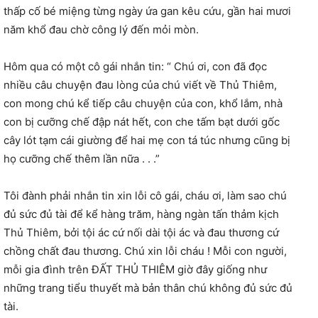
thấp cố bé miệng từng ngày ứa gan kêu cứu, gần hai mươi
năm khổ đau chờ công lý đến mỏi mòn.
Hôm qua có một cô gái nhắn tin: “ Chú ơi, con đã đọc
nhiều câu chuyện đau lòng của chú viết về Thủ Thiêm,
con mong chú kể tiếp câu chuyện của con, khổ lắm, nhà
con bị cưỡng chế đập nát hết, con che tấm bạt dưới gốc
cây lót tạm cái giường để hai mẹ con tá túc nhưng cũng bị
họ cưỡng chế thêm lần nữa . . .”
Tôi đành phải nhắn tin xin lỗi cô gái, cháu ơi, làm sao chú
đủ sức đủ tài để kể hàng trăm, hàng ngàn tấn thảm kịch
Thủ Thiêm, bởi tội ác cứ nối dài tội ác và đau thương cứ
chồng chất đau thương. Chú xin lỗi cháu ! Mỗi con người,
mỗi gia đình trên ĐẤT THỦ THIÊM giờ đây giống như
những trang tiểu thuyết mà bản thân chú không đủ sức đủ
tài.