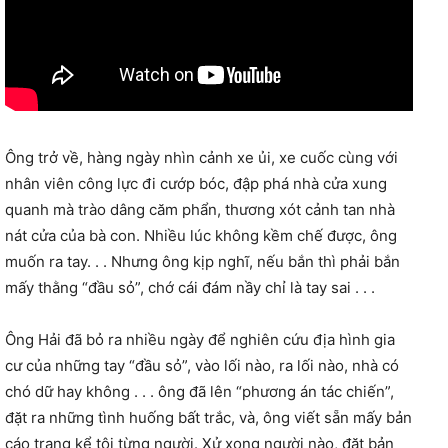
Ông trở về, hàng ngày nhìn cảnh xe ủi, xe cuốc cùng với
nhân viên công lực đi cướp bóc, đập phá nhà cửa xung
quanh mà trào dâng căm phẩn, thương xót cảnh tan nhà
nát cửa của bà con. Nhiều lúc không kềm chế được, ông
muốn ra tay. . . Nhưng ông kịp nghĩ, nếu bắn thì phải bắn
mấy thằng “đầu sỏ”, chớ cái đám nầy chỉ là tay sai . . .
Ông Hải đã bỏ ra nhiều ngày để nghiên cứu địa hình gia
cư của những tay “đầu sỏ”, vào lối nào, ra lối nào, nhà có
chó dữ hay không . . . ông đã lên “phương án tác chiến”,
đặt ra những tình huống bất trắc, và, ông viết sẵn mấy bản
cáo trạng kể tội từng người. Xử xong người nào, đặt bản