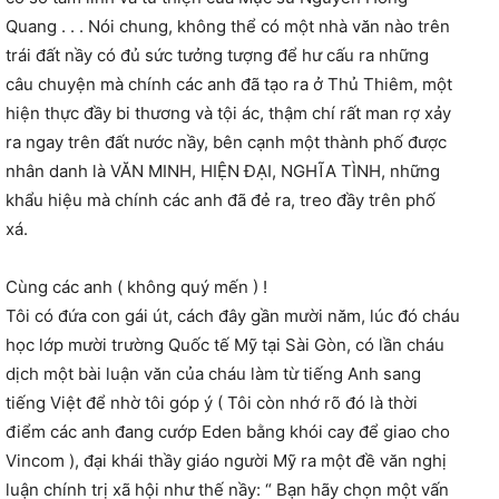
Quang . . . Nói chung, không thể có một nhà văn nào trên
trái đất nầy có đủ sức tưởng tượng để hư cấu ra những
câu chuyện mà chính các anh đã tạo ra ở Thủ Thiêm, một
hiện thực đầy bi thương và tội ác, thậm chí rất man rợ xảy
ra ngay trên đất nước nầy, bên cạnh một thành phố được
nhân danh là VĂN MINH, HIỆN ĐẠI, NGHĨA TÌNH, những
khẩu hiệu mà chính các anh đã đẻ ra, treo đầy trên phố
xá.
Cùng các anh ( không quý mến ) !
Tôi có đứa con gái út, cách đây gần mười năm, lúc đó cháu
học lớp mười trường Quốc tế Mỹ tại Sài Gòn, có lần cháu
dịch một bài luận văn của cháu làm từ tiếng Anh sang
tiếng Việt để nhờ tôi góp ý ( Tôi còn nhớ rõ đó là thời
điểm các anh đang cướp Eden bằng khói cay để giao cho
Vincom ), đại khái thầy giáo người Mỹ ra một đề văn nghị
luận chính trị xã hội như thế nầy: “ Bạn hãy chọn một vấn