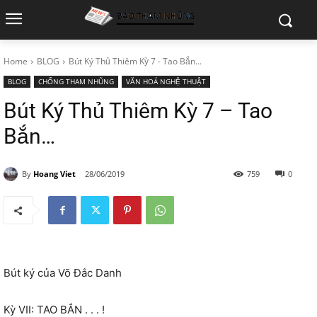
Home
BLOG
Bút Ký Thủ Thiêm Kỳ 7 - Tao Bắn...
BLOG
CHỐNG THAM NHŨNG
VĂN HOÁ NGHỆ THUẬT
Bút Ký Thủ Thiêm Kỳ 7 – Tao
Bắn…
By
Hoang Viet
28/06/2019
759
0
Bút ký của Võ Đắc Danh
Kỳ VII: TAO BẮN . . . !