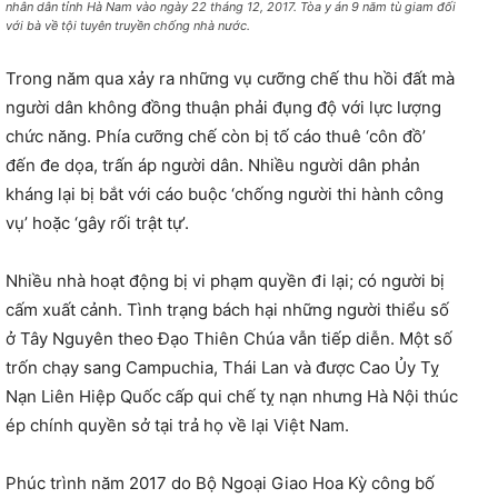
nhân dân tỉnh Hà Nam vào ngày 22 tháng 12, 2017. Tòa y án 9 năm tù giam đối
với bà về tội tuyên truyền chống nhà nước.
Trong năm qua xảy ra những vụ cưỡng chế thu hồi đất mà
người dân không đồng thuận phải đụng độ với lực lượng
chức năng. Phía cưỡng chế còn bị tố cáo thuê ‘côn đồ’
đến đe dọa, trấn áp người dân. Nhiều người dân phản
kháng lại bị bắt với cáo buộc ‘chống người thi hành công
vụ’ hoặc ‘gây rối trật tự’.
Nhiều nhà hoạt động bị vi phạm quyền đi lại; có người bị
cấm xuất cảnh. Tình trạng bách hại những người thiểu số
ở Tây Nguyên theo Đạo Thiên Chúa vẫn tiếp diễn. Một số
trốn chạy sang Campuchia, Thái Lan và được Cao Ủy Tỵ
Nạn Liên Hiệp Quốc cấp qui chế tỵ nạn nhưng Hà Nội thúc
ép chính quyền sở tại trả họ về lại Việt Nam.
Phúc trình năm 2017 do Bộ Ngoại Giao Hoa Kỳ công bố