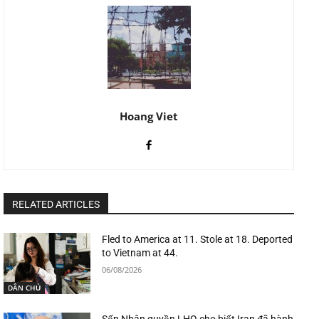
Hoang Viet
RELATED ARTICLES
Fled to America at 11. Stole at 18. Deported
to Vietnam at 44.
06/08/2026
DÂN CHỦ
Sếp Nhân quyền LHQ cho biết Iran đã hành