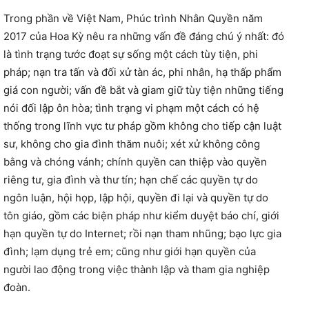
Trong phần về Việt Nam, Phúc trình Nhân Quyền năm
2017 của Hoa Kỳ nêu ra những vấn đề đáng chú ý nhất: đó
là tình trạng tước đoạt sự sống một cách tùy tiện, phi
pháp; nạn tra tấn và đối xử tàn ác, phi nhân, hạ thấp phẩm
giá con người; vấn đề bắt và giam giữ tùy tiện những tiếng
nói đối lập ôn hòa; tình trạng vi phạm một cách có hệ
thống trong lĩnh vực tư pháp gồm không cho tiếp cận luật
sư, không cho gia đình thăm nuôi; xét xử không công
bằng và chóng vánh; chính quyền can thiệp vào quyền
riêng tư, gia đình và thư tín; hạn chế các quyền tự do
ngôn luận, hội họp, lập hội, quyền đi lại và quyền tự do
tôn giáo, gồm các biện pháp như kiểm duyệt báo chí, giới
hạn quyền tự do Internet; rồi nạn tham nhũng; bạo lực gia
đình; lạm dụng trẻ em; cũng như giới hạn quyền của
người lao động trong việc thành lập và tham gia nghiệp
đoàn.