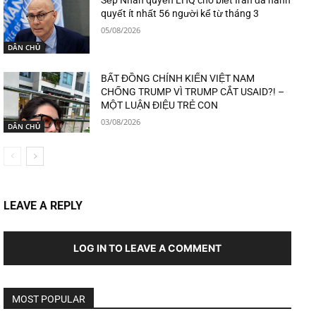
quyết ít nhất 56 người kể từ tháng 3
05/08/2026
DÂN CHỦ
BẤT ĐỒNG CHÍNH KIẾN VIỆT NAM
CHỐNG TRUMP VÌ TRUMP CẮT USAID?! –
MỘT LUẬN ĐIỆU TRẺ CON
03/08/2026
DÂN CHỦ
LEAVE A REPLY
LOG IN TO LEAVE A COMMENT
MOST POPULAR