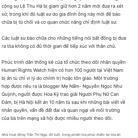
cộng sự Lê Thu Hà bị giam giữ hơn 2 năm mới đưa ra xét
xử; trong khi đó luật sư do gia đình ông này mời để bào
chữa bị từ chối và cơ quan chức năng chỉ định luật sư.
Các luật sư bào chữa cho những tiếng nói bất đồng bị đưa
ra tòa không có đủ thời gian để tiếp xúc với thân chủ.
Phúc trình dẫn thống kê của tổ chức theo dõi nhân quyền
Human Rights Watch hiện có hơn 100 người tại Việt Nam
bị án tù chỉ vì lý do chính trị hoặc tôn giáo. Một trường
hợp được nêu ra là blogger Mẹ Nấm- Nguyễn Ngọc Như
Quỳnh, người được Hoa Kỳ trao giải Người Phụ Nữ Can
Đảm, bị Hà Nội kết án 10 năm tù sau khi những bài viết về
nhân quyền, vấn đề đất đai và quan ngại về môi trường
của bà trên mạng xã hội được nhiều người theo dõi.
Nhà hoạt động Trần Thị Nga, 40 tuổi, trong phiên tòa phúc thẩm tại tòa án