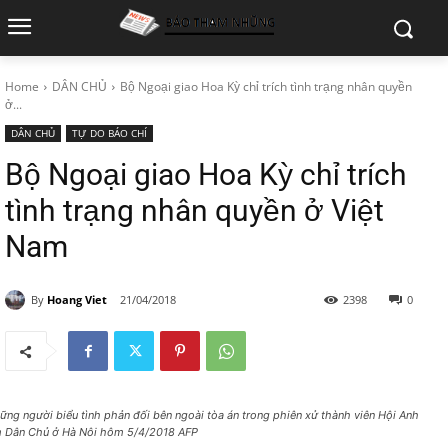
Home
DÂN CHỦ
Bộ Ngoại giao Hoa Kỳ chỉ trích tình trạng nhân quyền
ở...
DÂN CHỦ
TỰ DO BÁO CHÍ
Bộ Ngoại giao Hoa Kỳ chỉ trích
tình trạng nhân quyền ở Việt
Nam
By
Hoang Viet
21/04/2018
2398
0
ững người biểu tình phản đối bên ngoài tòa án trong phiên xử thành viên Hội Anh
 Dân Chủ ở Hà Nôi hôm 5/4/2018 AFP